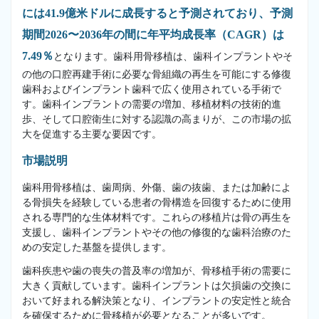
には41.9億米ドルに成長すると予測されており、予測
期間2026〜2036年の間に年平均成長率（CAGR）は
7.49％
となります。歯科用骨移植は、歯科インプラントやそ
の他の口腔再建手術に必要な骨組織の再生を可能にする修復
歯科およびインプラント歯科で広く使用されている手術で
す。歯科インプラントの需要の増加、移植材料の技術的進
歩、そして口腔衛生に対する認識の高まりが、この市場の拡
大を促進する主要な要因です。
市場説明
歯科用骨移植は、歯周病、外傷、歯の抜歯、または加齢によ
る骨損失を経験している患者の骨構造を回復するために使用
される専門的な生体材料です。これらの移植片は骨の再生を
支援し、歯科インプラントやその他の修復的な歯科治療のた
めの安定した基盤を提供します。
歯科疾患や歯の喪失の普及率の増加が、骨移植手術の需要に
大きく貢献しています。歯科インプラントは欠損歯の交換に
おいて好まれる解決策となり、インプラントの安定性と統合
を確保するために骨移植が必要となることが多いです。