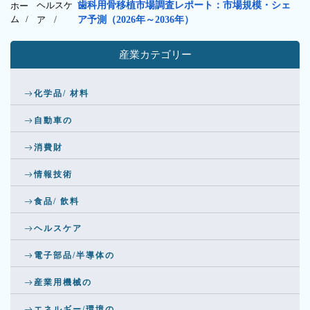
ヘルスケ
歯科用骨移植市場調査レポート：市場規模・シェ
ホー
ム /
ア
/
ア予測（2026年～2036年）
産業カテゴリー
化学品/ 材料
自動車の
消費財
情報技術
食品/ 飲料
ヘルスケア
電子部品/半導体の
産業用機械の
エネルギー/環境の