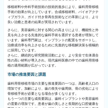
移植材料や外科手術技術の技術的進歩により、歯科用骨移植
手術の効果が向上しています。合成移植材料、バイオアクテ
ィブガラス、ガイド付き骨再生技術などの革新により、より
良い治癒と患者の結果が実現されています。
さらに、美容歯科に対する関心の高まりにより、機能性と外
見を向上させる先進的な歯科手術を選択する患者が増加して
います。歯科専門家は、インプラントの配置をサポートし、
治療成功率を向上させるために先進的な移植解決策を積極的
に採用しています。
さらに、継続的な研究開発活動により、より安全で生体適合
性の高い材料が導入され、現代歯科医療の中での歯科用骨移
植の適用範囲が広がっています。
市場の推進要因と課題
歯科用骨移植市場の主要な推進要因の一つは、高齢者人口の
増加です。加齢により、歯の喪失や歯周病、骨の劣化により
骨移植手術が必要となる場合が多くなります。
もう一つの主要な成長要因は、歯科インプラントや美容歯科
の需要の増加です。患者が歯の美しさと長期的な口腔健康を