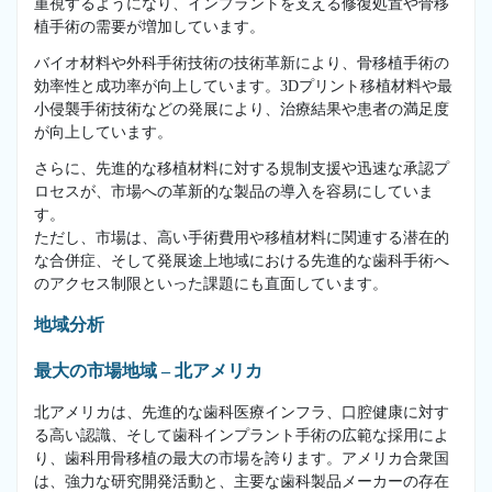
重視するようになり、インプラントを支える修復処置や骨移
植手術の需要が増加しています。
バイオ材料や外科手術技術の技術革新により、骨移植手術の
効率性と成功率が向上しています。3Dプリント移植材料や最
小侵襲手術技術などの発展により、治療結果や患者の満足度
が向上しています。
さらに、先進的な移植材料に対する規制支援や迅速な承認プ
ロセスが、市場への革新的な製品の導入を容易にしていま
す。
ただし、市場は、高い手術費用や移植材料に関連する潜在的
な合併症、そして発展途上地域における先進的な歯科手術へ
のアクセス制限といった課題にも直面しています。
地域分析
最大の市場地域 – 北アメリカ
北アメリカは、先進的な歯科医療インフラ、口腔健康に対す
る高い認識、そして歯科インプラント手術の広範な採用によ
り、歯科用骨移植の最大の市場を誇ります。アメリカ合衆国
は、強力な研究開発活動と、主要な歯科製品メーカーの存在