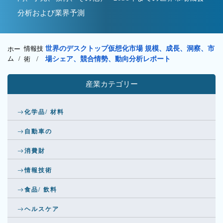
分析および業界予測
情報技
世界のデスクトップ仮想化市場 規模、成長、洞察、市
ホー
ム /
術
/
場シェア、競合情勢、動向分析レポート
産業カテゴリー
化学品/ 材料
自動車の
消費財
情報技術
食品/ 飲料
ヘルスケア