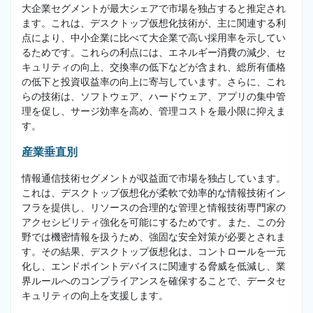
大企業セグメントが最大シェアで市場を独占すると推定され
ます。これは、デスクトップ仮想化技術が、主に関連する利
点により、中小企業に比べて大企業で高い採用率を示してい
るためです。これらの利点には、エネルギー消費の減少、セ
キュリティの向上、交換率の低下などが含まれ、総所有価格
の低下と投資収益率の向上に寄与しています。さらに、これ
らの技術は、ソフトウェア、ハードウェア、アプリの集中管
理を促し、サージ効率を高め、管理コストを最小限に抑えま
す。
産業垂直別
情報通信技術セグメントが収益面で市場を独占しています。
これは、デスクトップ仮想化が柔軟で効率的な情報技術イン
フラを提供し、リソースの合理的な管理と情報技術専門家の
アクセシビリティ強化を可能にするためです。また、この分
野では機密情報を扱うため、強固な安全対策が必要とされま
す。その結果、デスクトップ仮想化は、コントロールを一元
化し、エンドポイントデバイスに関連する脅威を低減し、業
界ルールへのコンプライアンスを確保することで、データセ
キュリティの向上を支援します。