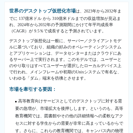
世界のデスクトップ仮想化市場
は、2023年から2032年ま
でに 137億米ドル から 310億米ドルまでの収益増加が見込ま
れ、2024年から2032年の予測期間にかけて年平均成長率
（CAGR）が 9.5％で成長すると予測されています。
デスクトップ仮想化は一般に、サーバー／クライアントモデ
ルに基づいており、組織の好みのオペレーティングシステム
とアプリケーションは、データセンターまたはクラウドにあ
るサーバー上で実行されます。このモデルでは、ユーザーと
のやり取りはすべてユーザーが選択したローカルデバイス上
で行われ、メインフレームや初期のUnixシステムで有名な、
いわゆる「ダム」端末を彷彿とさせます。
市場を牽引する要因：
高等教育向けサービスとしてのデスクトップに対する需
要の急増が、市場拡大を後押しします。というのも、高等
教育機関では、図書館やその他の詳細情報への柔軟なアク
セスに対する学生からの需要が非常に高まっているからで
す。さらに、これらの教育機関では、キャンパス内の物理