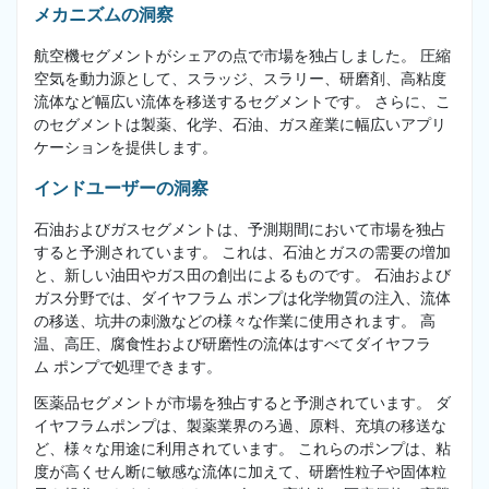
メカニズムの洞察
航空機セグメントがシェアの点で市場を独占しました。 圧縮
空気を動力源として、スラッジ、スラリー、研磨剤、高粘度
流体など幅広い流体を移送するセグメントです。 さらに、こ
のセグメントは製薬、化学、石油、ガス産業に幅広いアプリ
ケーションを提供します。
インドユーザーの洞察
石油およびガスセグメントは、予測期間において市場を独占
すると予測されています。 これは、石油とガスの需要の増加
と、新しい油田やガス田の創出によるものです。 石油および
ガス分野では、ダイヤフラム ポンプは化学物質の注入、流体
の移送、坑井の刺激などの様々な作業に使用されます。 高
温、高圧、腐食性および研磨性の流体はすべてダイヤフラ
ム ポンプで処理できます。
医薬品セグメントが市場を独占すると予測されています。 ダ
イヤフラムポンプは、製薬業界のろ過、原料、充填の移送な
ど、様々な用途に利用されています。 これらのポンプは、粘
度が高くせん断に敏感な流体に加えて、研磨性粒子や固体粒