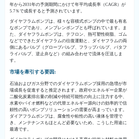
年から2031年の予測期間にかけて年平均成長率（CAGR）が
5.7％で成長すると予測されています。
ダイヤフラムポンプは、様々な容積式ポンプの中で最も有名
なポンプであり、メンブレンポンプとも呼ばれています。ま
た、ダイヤフラムポンプは、テフロン、熱可塑性樹脂、ゴム
などでできたダイヤフラムの往復運動と、ダイヤフラムの両
側にあるバルブ（グローブバルブ、フラップバルブ、バタフ
ライバルブ、逆止弁など）の組み合わせで流体を圧送しま
す。
市場を牽引する要因:
石油およびガス分野でのダイヤフラムポンプ採用の急増が市
場成長を促進すると推定されます。政府やエネルギー企業が
二酸化炭素排出量の削減や持続可能性の向上に注力する中、
水素やバイオ燃料などの代替エネルギー源向けの効率的で信
頼性の高いポンプソリューションの需要が高まっています。
ダイアフラムポンプは、腐食性や粘性の高い液体を管理で
き、メンテナンスもほとんど必要ないため、こうした用途に
最適です。