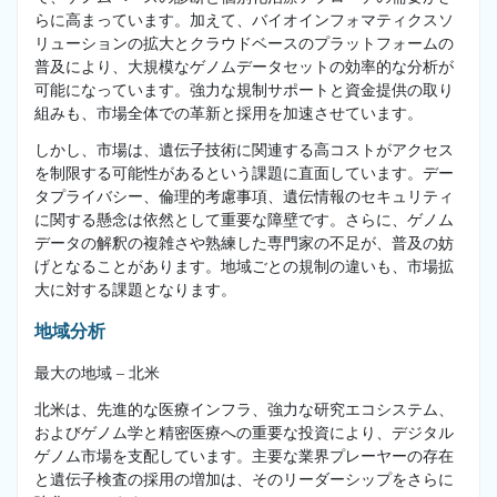
らに高まっています。加えて、バイオインフォマティクスソ
リューションの拡大とクラウドベースのプラットフォームの
普及により、大規模なゲノムデータセットの効率的な分析が
可能になっています。強力な規制サポートと資金提供の取り
組みも、市場全体での革新と採用を加速させています。
しかし、市場は、遺伝子技術に関連する高コストがアクセス
を制限する可能性があるという課題に直面しています。デー
タプライバシー、倫理的考慮事項、遺伝情報のセキュリティ
に関する懸念は依然として重要な障壁です。さらに、ゲノム
データの解釈の複雑さや熟練した専門家の不足が、普及の妨
げとなることがあります。地域ごとの規制の違いも、市場拡
大に対する課題となります。
地域分析
最大の地域 – 北米
北米は、先進的な医療インフラ、強力な研究エコシステム、
およびゲノム学と精密医療への重要な投資により、デジタル
ゲノム市場を支配しています。主要な業界プレーヤーの存在
と遺伝子検査の採用の増加は、そのリーダーシップをさらに