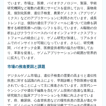
ています。市場は、医療、バイオテクノロジー、製薬、学術
研究機関など複数の産業にサービスを提供しており、薬物発
見、個別化医療、遺伝子検査、農業ゲノミクス（アグリゲノ
ミクス）などのアプリケーションに利用されています。成長
トレンドは、個別の遺伝子プロフィールに基づいて治療を調
整する精密医療への強いシフトを示しています。AI駆動の分
析およびクラウドベースのバイオインフォマティクスプラッ
トフォームの統合により、ゲノム研究が加速し、リアルタイ
ムでのインサイトが可能になっています。さらに、研究機
関、バイオテック企業、医療提供者間の協力が増加してお
り、革新を促進し、ゲノムアプリケーションの範囲が世界的
に拡大しています。
市場の推進要因と課題
デジタルゲノム市場は、遺伝子検査の需要の高まりと遺伝性
疾患に対する認識の向上により、早期診断と予防医療が促進
されていることによって主に推進されています。次世代シー
ケンシングや遺伝子編集を含むゲノム技術の急速な進展は、
研究能力と臨床アプリケーションを大幅に向上させていま
す。癌、糖尿病、心血管疾患などの慢性疾患の普及が進む中
で、ゲノムベースの診断と個別化治療アプローチの需要がさ