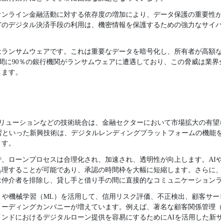
オンライン金融活動に対する依存度の増加により、データ保護の重要性
どのデジタル決済手段の利用は、機密情報を保護するための強力なサイ
はランサムウェアです。これは重要なデータを暗号化し、所有者が高額
間に90％の銀行機関がランサムウェアに遭遇しており、この脅威は業
ります。
のソリューションなどの技術統合は、金融セクターにおいて市場拡大の有
習といった新興技術は、デジタルレンディングプラットフォームの機能
ます。
、ローンプロセスは合理化され、加速され、透明性が向上します。AI
処理することが可能であり、承認の時間枠を大幅に短縮します。さらに
は仲介者を排除し、貸し手と借り手の間に直接的なコミュニケーション
）や機械学習（ML）を活用して、信用リスク評価、不正検出、顧客サ
リーディングカンパニーが増えています。例えば、著名な顧客関係管理（
ンドにおけるデジタルローン提供を容易にするためにAIを活用した新