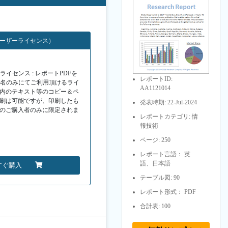
ユーザーライセンス）
イセンス : レポートPDFを
レポートID:
１名のみにてご利用頂けるライ
AA1121014
F内のテキスト等のコピー＆ペ
印刷は可能ですが、印刷したも
発表時期: 22-Jul-2024
Fのご購入者のみに限定されま
レポートカテゴリ: 情
報技術
ページ: 250
レポート言語： 英
語、日本語
すぐ購入
テーブル図: 90
レポート形式： PDF
合計表: 100