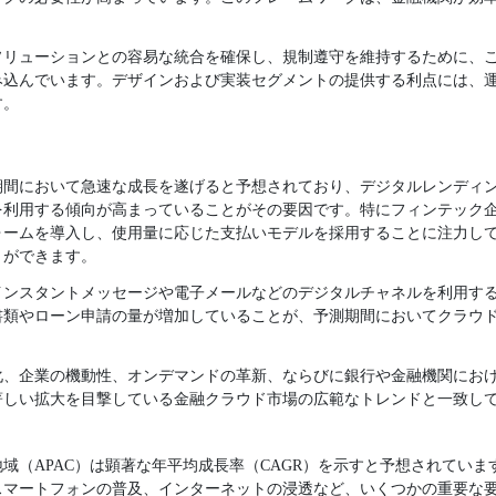
ソリューションとの容易な統合を確保し、規制遵守を維持するために、
み込んでいます。デザインおよび実装セグメントの提供する利点には、
す。
期間において急速な成長を遂げると予想されており、デジタルレンディ
を利用する傾向が高まっていることがその要因です。特にフィンテック
ォームを導入し、使用量に応じた支払いモデルを採用することに注力し
とができます。
インスタントメッセージや電子メールなどのデジタルチャネルを利用す
書類やローン申請の量が増加していることが、予測期間においてクラウ
化、企業の機動性、オンデマンドの革新、ならびに銀行や金融機関にお
著しい拡大を目撃している金融クラウド市場の広範なトレンドと一致し
域（APAC）は顕著な年平均成長率（CAGR）を示すと予想されています
スマートフォンの普及、インターネットの浸透など、いくつかの重要な