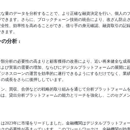
大な量のデータを分析することで、より正確な融資決定を行い、個人の
ができます。さらに、ブロックチェーン技術の統合により、改ざん防止
安全性、効率性を高めることができ、借り手の身元確認、融資取引の記
できます。
の分析 :
分類分析の必要性の高まりと顧客獲得の改善により、近い将来健全な成
および実装の需要の増加、ならびにデジタルプラットフォームの展開に
ビジネスローンの運営を効率的に遂行できるようにするだけでなく、業
トの成長をさらに後押ししています。
ョン、買収、合併などの戦略的取り組みを通じて分析プラットフォーム
力は、貸出分析プラットフォームの能力とリーチを強化し、このセグメ
は2023年に市場をリードしました。金融機関はデジタルプラットフォ
ークの必要性が高まっています。このフレームワークは、金融機関が効