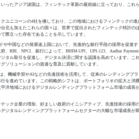
といったアジア諸国は、フィンテック革新の最前線に立っており、これ
ックユニコーンの4社を擁しており、この地域におけるフィンテックの進
台北も加えたこれらの国々は、世界で提出されたフィンテック特許のほ
いて際立った存在であることを示しています。
ンドや中国などの発展途上国において、先進的な銀行手段の採用を促進
、NPCI、銀行によって、BHIM-UPI、UPI-123、Aadhar Payment
デジタル取引を促進し、デジタル決済に関する認識を高めています。こ
ングソリューションの急速な普及に貢献しています。
関は、機械学習やAIなどの先進技術を活用して、従来のレンディングプ
移行を進めています。この戦略的シフトは、ポートフォリオの拡大と消
太平洋地域におけるデジタルレンディングプラットフォーム市場の成長
ンテック企業の増加、好ましい政府のイニシアティブ、先進技術の採用
るデジタルレンディングプラットフォームセクターの大幅な市場成長が