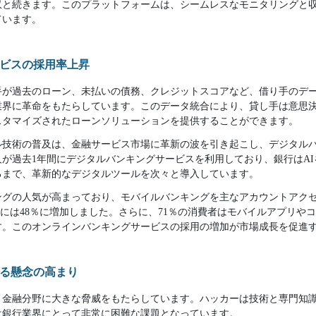
収と続きます。このプラットフォームは、シームレスなモニタリングと
ています。
ビスの採用率上昇
手が過去のローン、未払いの債務、クレジットスコアなど、借り手のデ
業界に革命をもたらしています。このデータ統合により、貸し手は意思
スタマイズされたローンソリューションを提供することができます。
ル技術の普及は、金融サービス市場に革新の波を引き起こし、デジタル
が過去1年間にデジタルバンキングサービスを利用しており、銀行はA
るまで、革新的なデジタルツールを次々と導入しています。
ングの人気が高まっており、モバイルバンキングを主なアカウントアク
2023年には48％に増加しました。さらに、71％の消費者はモバイルアプリ
す。このオンラインバンキングサービスの採用の増加が市場成長を促進
る懸念の高まり
、金融分野に大きな脅威をもたらしています。ハッカーは技術と専門知
は銀行業界にとって非常に困難な課題となっています。