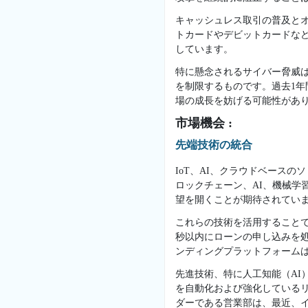
キャッシュレス取引の普及と
トカードやデビットカードな
しています。
特に懸念されるサイバー脅威
を制限するものです。過去1年
場の成長を妨げる可能性があ
市場機会 :
先端技術の統合
IoT、AI、クラウドベース
ロックチェーン、AI、機械学
望を開くことが期待されてい
これらの技術を活用することで
秒以内にローンの申し込みを
ンディングプラットフォーム
先進技術、特に人工知能（AI
を自動化および強化している
ダーである営業部は、最近、イ