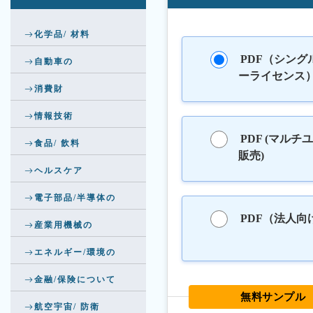
化学品/ 材料
PDF（シング
自動車の
ーライセンス
消費財
情報技術
PDF (マルチ
食品/ 飲料
販売)
ヘルスケア
電子部品/半導体の
PDF（法人向
産業用機械の
エネルギー/環境の
金融/保険について
無料サンプル
航空宇宙/ 防衛