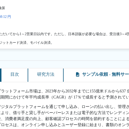
換算
9.12 円
ただいてから1～2営業日以内です。ただし、日本語版が必要な場合は、受注後3～4
ジットカード決済、モバイル決済。
目次
研究方法
サンプル依頼 - 無料サ
ットフォーム市場は、2023年から2032年までに155億米ドルから63
の予測期間にかけて年平均成長率（CAGR）が 17％で成長すると予測されて
デジタルプラットフォームを通じて申し込み、ローンの払い出し、管理
により、借り手と貸し手がペーパーレスまたは電子的な方法でレンディ
験、消費者満足度の向上、顧客確認プロセスの時間を節約することによ
プロセスは、オンライン申し込みとユーザー登録に始まり、書類のオン