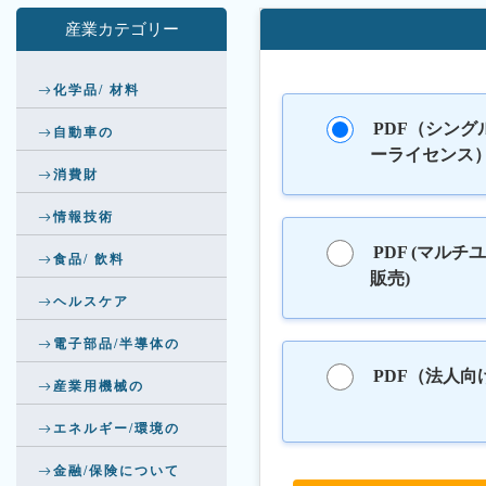
産業カテゴリー
化学品/ 材料
PDF（シング
自動車の
ーライセンス
消費財
情報技術
PDF (マルチ
食品/ 飲料
販売)
ヘルスケア
電子部品/半導体の
PDF（法人向
産業用機械の
エネルギー/環境の
金融/保険について