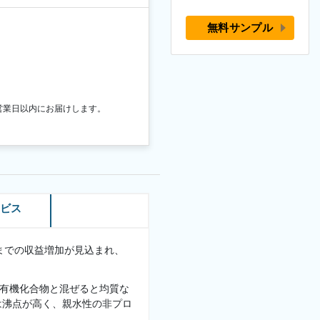
無料サンプル
営業日以内にお届けします。
ービス
ル までの収益増加が見込まれ、
。
他の有機化合物と混ぜると均質な
は沸点が高く、親水性の非プロ