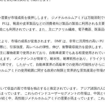
い需要が市場成長を後押しします。 ジメチルホルムアミドは万能溶剤で
。PUは、靴底や皮革製品などの消費者向け製品の製造に利用される主
製造にも利用されています。また、主にアクリル繊維、電子機器、医薬品
より、市場の成長が促進されます。 DMF は、非常に汎用性の高い PU
る際に、引張強度、高レベルの弾性、伸び、衝撃吸収能力を提供します。 
は主に履物産業で使用されており、自動車産業でもある程度使用されていま
見えます。 メンテナンスが簡単で、耐水性、耐摩耗性があり、ドライクリ
の革です。 したがって、自動車業界の高級車での使用の可能性がさら
ホルムアミドの使用範囲に関する政府の制限と世界的な景気後退が市場
おいて収益の面で市場を独占すると推定されています。 アジア諸国の人
高まっています。 これらのインドユーザーセグメントの市場は、中国と
が続く中、高性能ジメチルホルムアミドの需要が高まっています。 こ