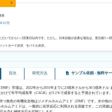
換算
9.12 円
ただいてから1～2営業日以内です。ただし、日本語版が必要な場合は、受注後3～4
ジットカード決済、モバイル決済。
目次
研究方法
サンプル依頼 - 無料サ
MF）市場は、2022年から2031年までに23億米ドルから30.5億米ド
期間にかけて年平均成長率（CAGR）が3.2％で成長すると予測されています
化学式を持つ無色の有機化合物はジメチルホルムアミド（DMF）です。水や
ルホルムアミドは、一般的に化学反応に利用される溶媒です。この溶媒
反応を含む極性反応を可能にします。