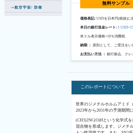
無料サンプル
航空宇宙/ 防衛
価格表記:
USDを日本円(税抜)に
本日の銀行送金レート:
1 USD=15
米ドル表示価格+10％消費税.
納期 ：
原則として、ご受注をい
お支払い方法 ：
銀行振込、クレ
このレポートについて
世界のジメチルホルムアミド（D
2023年から2031年の予測
(CH3)2NC(O)Hという
混合物を形成します。ジメチ
トン性溶媒です。また、SN2