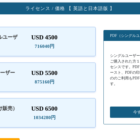
ライセンス / 価格 【 英語と日本語版 】
PDF（シングル
USD 4500
ルユーザ
）
716040円
シングルユーザーラ
ご購入された方
センスです。PD
USD 5500
ユーザー
ースト、PDFの
ののご利用もPD
875160円
す。
USD 6500
け販売）
今
1034280円