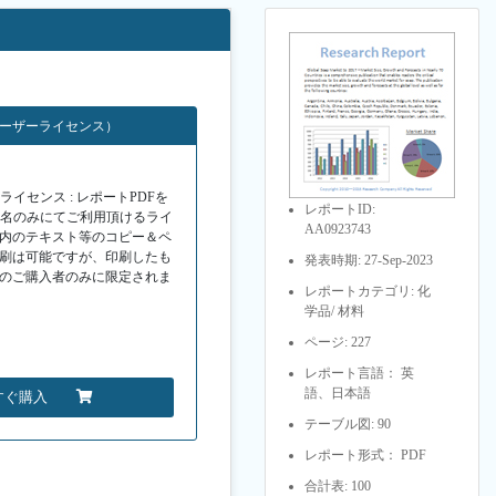
ユーザーライセンス）
イセンス : レポートPDFを
レポートID:
１名のみにてご利用頂けるライ
AA0923743
F内のテキスト等のコピー＆ペ
印刷は可能ですが、印刷したも
発表時期: 27-Sep-2023
Fのご購入者のみに限定されま
レポートカテゴリ: 化
学品/ 材料
ページ: 227
レポート言語： 英
語、日本語
すぐ購入
テーブル図: 90
レポート形式： PDF
合計表: 100