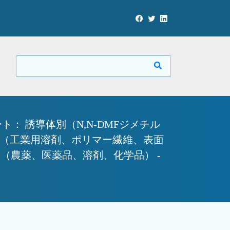
 誘導体別（N,N-DMFジメチル
用途別（工業用溶剤、ポリマー繊維、表面
（農薬、医薬品、溶剤、化学品） -