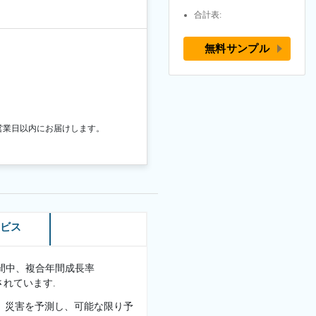
合計表:
無料サンプル
営業日以内にお届けします。
ービス
測期間中、複合年間成長率
されています.
、災害を予測し、可能な限り予