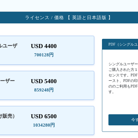
ライセンス / 価格 【 英語と日本語版 】
PDF（シングル
USD 4400
ルユーザ
）
700128円
シングルユーザーラ
ご購入された方
センスです。PD
USD 5400
ユーザー
ースト、PDFの
ののご利用もPD
859248円
す。
USD 6500
け販売）
今
1034280円