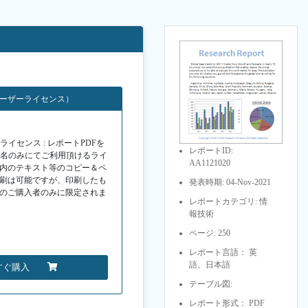
ユーザーライセンス）
イセンス : レポートPDFを
レポートID:
１名のみにてご利用頂けるライ
AA1121020
F内のテキスト等のコピー＆ペ
印刷は可能ですが、印刷したも
発表時期: 04-Nov-2021
Fのご購入者のみに限定されま
レポートカテゴリ: 情
報技術
ページ: 250
レポート言語： 英
語、日本語
すぐ購入
テーブル図:
レポート形式： PDF