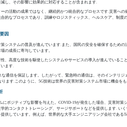
減し、その影響に効果的に対応することが含まれます.
ターの活動の成果ではなく、継続的かつ統合的なプロセスです.災害への
統合的なプロセスであり、訓練やロジスティックス、ヘルスケア、制度
る要因
対策システムの普及が進んでいます.また、国民の安全を確保するための
市場の成長に寄与しています。
要性、高度な技術を駆使したシステムやサービスの導入が進んでいるこ
います.
レスな通信を保証します。したがって、緊急時の通信は、そのインテリジ
なります.このように、5G技術は世界の災害対策システム市場に機会をも
析
ステムにポジティブな影響を与えた。COVID-19が発生した場合、災害対
学的コンタクトトレーシング、サージサポートなどを提供します. いくつか
しています。例えば、世界的な大手エンジニアリング会社であるTetra Tech