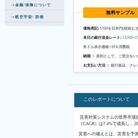
金融/保険について
無料サンプル
航空宇宙/ 防衛
価格表記:
USDを日本円(税抜)に
本日の銀行送金レート:
1 USD=15
米ドル表示価格+10％消費税.
納期 ：
原則として、ご受注をい
お支払い方法 ：
銀行振込、クレ
このレポートについて
災害対策システムの世界市場規模は
（CAGR）は7.4%で成長し、
災害への備えとは、災害を予