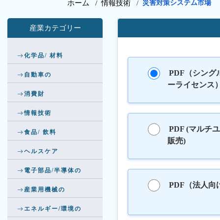
ホーム /
情報技術
災害対策システム市場
/
産業カテゴリー
化学品/ 材料
PDF（シング
自動車の
ーライセンス
消費財
情報技術
PDF (マルチ
食品/ 飲料
販売)
ヘルスケア
電子部品/半導体の
PDF（法人向
産業用機械の
エネルギー/環境の