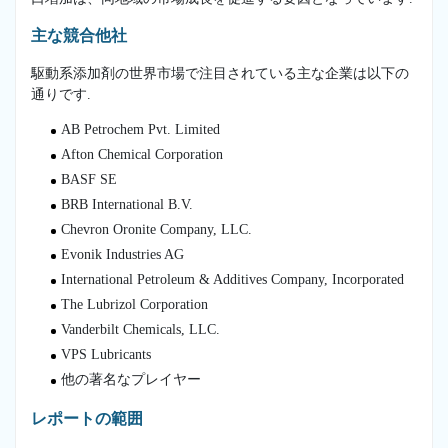
主な競合他社
駆動系添加剤の世界市場で注目されている主な企業は以下の
通りです.
AB Petrochem Pvt. Limited
Afton Chemical Corporation
BASF SE
BRB International B.V.
Chevron Oronite Company, LLC.
Evonik Industries AG
International Petroleum & Additives Company, Incorporated
The Lubrizol Corporation
Vanderbilt Chemicals, LLC.
VPS Lubricants
他の著名なプレイヤー
レポートの範囲