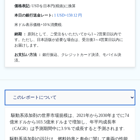
価格表記:
USDを日本円(税抜)に換算
本日の銀行送金レート:
1 USD=159.12 円
米ドル表示価格+10％消費税.
納期 ：
原則として、ご受注をいただいてから1～2営業日以内で
す。ただし、日本語版が必要な場合は、受注後3～4営業日以内に
お届けします。
お支払い方法 ：
銀行振込、クレジットカード決済、モバイル決
済。
駆動系添加剤の世界市場規模は、2021年から2030年までに74
億米ドルから103.5億米ドルまで増加し、年平均成長率
（CAGR）は予測期間中に3.9％で成長すると予測されます.
駆動系添加剤の設計は、燃料効率と寿命に関して車両の性能