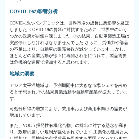
COVID-19の影響分析
COVID-19のパンデミックは、世界市場の成長に悪影響を及ぼ
しました. COVID-19の蔓延に対抗するために、世界中のいく
つかの政府が封鎖を課しました. その結果、自動車製造工場は
突然停止しなければなりませんでした.さらに、労働力や部品
の不足により、自動車の販売台数が減少しています.しかし、
ほとんどの産業活動が徐々に再開されるにつれて、製品需要
は危機的な速度で増加すると思われます.
地域の洞察
アジア太平洋地域は、予測期間中に大きな市場シェアを占め
ると予想され,その結果農業活動や自動車産業が拡大していま
す.
可処分所得の増加により、乗用車および商用車向けの需要が
増加しています.
また、VOC（揮発性有機化合物）の排出に対する懸念が高ま
り、政府の厳しい規制が強化されています.工業化の進展と人
口増加は、同地域の市場成長を促進する要因となっています.