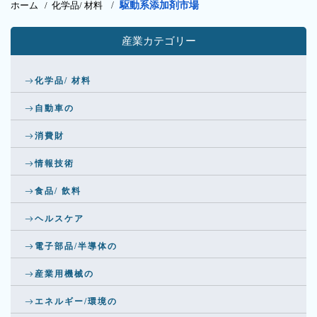
ホーム /
化学品/ 材料
/
駆動系添加剤市場
産業カテゴリー
化学品/ 材料
自動車の
消費財
情報技術
食品/ 飲料
ヘルスケア
電子部品/半導体の
産業用機械の
エネルギー/環境の