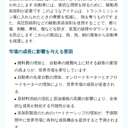
か向上します.自動車には、適切な潤滑を得るために、駆動系
添加剤が必要です.このようなアイテムは、トランスミッショ
ン液に入れられたときの摩擦を低減し、熱を奪うものです.ま
た、高圧防錆剤などの駆動系添加剤を使用することで、擦り
傷、剥離、摩耗、傷などを防ぎ、装置の故障やダウンタイム
を防止します.これらの製品は、熱、泡、銅の腐食から自動車
を保護します.
市場の成長に影響を与える要因
燃料費の増加と、自動車の燃費向上に対する顧客の要望
の高まりが、世界市場を牽引しています.
自動車の生産台数の増加、オンロードモーターとオフロ
ードモーターの増加により、世界市場の成長が促進され
る.
原材料供給の混乱と原油価格の高騰の影響により、全体
的な成長が鈍化する可能性がある.
添加剤製造のためのパートナーシップの増加が、予測期
間中に世界市場に有利な成長機会を提供すると予測されま
す.