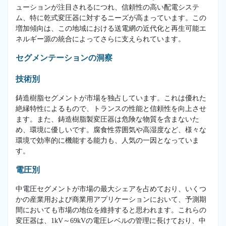
ューションが注目されるにつれ、信頼性の高い配電システ
ム、特に乾式変圧器に対するニーズが高まっています。この
増加傾向は、この地域における送電網の近代化と再生可能エ
ネルギー源の統合によってさらに支えられています。
セグメンテーションの洞察
技術別
鋳造樹脂セグメントが市場を独占しています。これは優れた
絶縁特性によるもので、トランスの性能と信頼性を向上させ
ます。また、鋳造樹脂製変圧器は危険な物質を含まないた
め、環境に優しいです。腐食性雰囲気や高湿度など、様々な
環境で効率的に機能する能力も、人気の一因となっていま
す。
電圧別
中電圧セグメントが市場の最大シェアを占めており、いくつ
かの産業用および商業用アプリケーションにおいて、予測期
間においても市場の地位を維持すると思われます。これらの
変圧器は、1kV～69kVの電圧レベルの管理に長けており、中