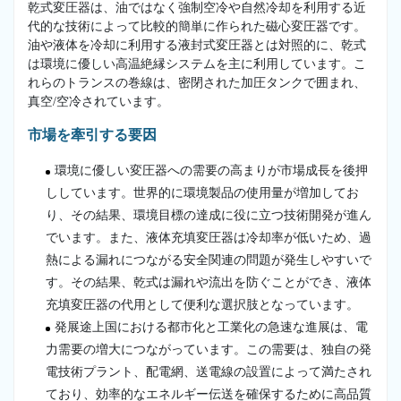
乾式変圧器は、油ではなく強制空冷や自然冷却を利用する近
代的な技術によって比較的簡単に作られた磁心変圧器です。
油や液体を冷却に利用する液封式変圧器とは対照的に、乾式
は環境に優しい高温絶縁システムを主に利用しています。こ
れらのトランスの巻線は、密閉された加圧タンクで囲まれ、
真空/空冷されています。
市場を牽引する要因
環境に優しい変圧器への需要の高まりが市場成長を後押
ししています。世界的に環境製品の使用量が増加してお
り、その結果、環境目標の達成に役に立つ技術開発が進ん
でいます。また、液体充填変圧器は冷却率が低いため、過
熱による漏れにつながる安全関連の問題が発生しやすいで
す。その結果、乾式は漏れや流出を防ぐことができ、液体
充填変圧器の代用として便利な選択肢となっています。
発展途上国における都市化と工業化の急速な進展は、電
力需要の増大につながっています。この需要は、独自の発
電技術プラント、配電網、送電線の設置によって満たされ
ており、効率的なエネルギー伝送を確保するために高品質