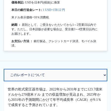
価格表記:
USDを日本円(税抜)に換算
本日の銀行送金レート:
1 USD=159.12 円
米ドル表示価格+10％消費税.
納期 ：
原則として、ご受注をいただいてから1～2営業日以内で
す。ただし、日本語版が必要な場合は、受注後3～4営業日以内に
お届けします。
お支払い方法 ：
銀行振込、クレジットカード決済、モバイル決
済。
世界の乾式変圧器市場は、2022年から2031年までに123.7億米
ドルから270億米ドル までの収益増加が見込まれ、2023年か
ら2031年の予測期間にかけて年平均成長率（CAGR）が9.1％
で成長すると予測されています。