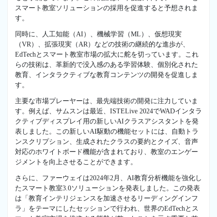
スマート教室ソリューションの採用を促進すると予想されま
す。
同時に、人工知能（AI）、機械学習（ML）、仮想現実
（VR）、拡張現実（AR）などの技術の継続的な進歩が、
EdTechとスマート教室市場の拡大に舵を切っています。これ
らの技術は、革新的で没入感のある学習体験、個別化された
教育、インタラクティブな教育コンテンツの開発を促進しま
す。
主要な市場プレーヤーは、最先端技術の開発に注力していま
す。例えば、サムスンは最近、ISTELive 2024でWADインタラ
クティブディスプレイ用の新しいAIクラスアシスタントを発
表しました。この新しいAI駆動の機能セットには、自動トラ
ンスクリプション、生成されたクラスの要約とクイズ、音声
対応のホワイトボード機能が含まれており、教室のエンゲー
ジメントを向上させることができます。
さらに、ファーウェイは2024年2月、AI教育分析機能を強化し
たスマート教室3.0ソリューションを発表しました。この発表
は「教育インテリジェンスを加速させるリーディングインフ
ラ」をテーマにしたセッションで行われ、世界のEdTechとス