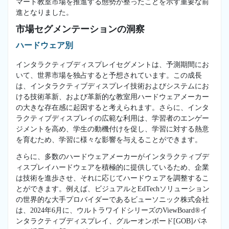
マート教室市場を推進する態勢が整ったことを示す重要な前
進となりました。
市場セグメンテーションの洞察
ハードウェア別
インタラクティブディスプレイセグメントは、予測期間にお
いて、世界市場を独占すると予想されています。この成長
は、インタラクティブディスプレイ技術およびシステムにお
ける技術革新、および革新的な教室用ハードウェアメーカー
の大きな存在感に起因すると考えられます。さらに、インタ
ラクティブディスプレイの広範な利用は、学習者のエンゲー
ジメントを高め、学生の動機付けを促し、学習に対する熱意
を育むため、学習に様々な影響を与えることができます。
さらに、多数のハードウェアメーカーがインタラクティブデ
ィスプレイハードウェアを積極的に提供しているため、企業
は技術を進歩させ、それに応じてハードウェアを調整するこ
とができます。例えば、ビジュアルとEdTechソリューション
の世界的な大手プロバイダーであるビューソニック株式会社
は、2024年6月に、ウルトラワイドシリーズのViewBoard®イ
ンタラクティブディスプレイ、グルーオンボード[GOB]パネ