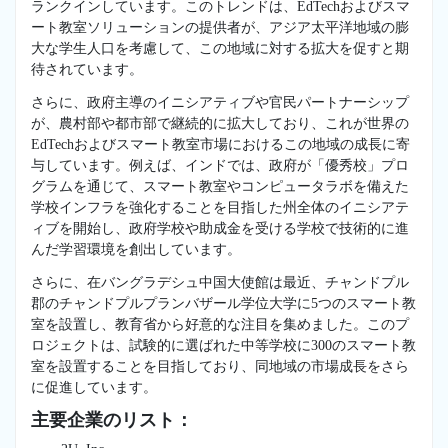
ランクインしています。このトレンドは、EdTechおよびスマ
ート教室ソリューションの提供者が、アジア太平洋地域の膨
大な学生人口を考慮して、この地域に対する拡大を促すと期
待されています。
さらに、政府主導のイニシアティブや官民パートナーシップ
が、農村部や都市部で継続的に拡大しており、これが世界の
EdTechおよびスマート教室市場におけるこの地域の成長に寄
与しています。例えば、インドでは、政府が「優秀校」プロ
グラムを通じて、スマート教室やコンピュータラボを備えた
学校インフラを強化することを目指した州全体のイニシアテ
ィブを開始し、政府学校や助成金を受ける学校で技術的に進
んだ学習環境を創出しています。
さらに、在バングラデシュ中国大使館は最近、チャンドプル
郡のチャンドプルプランバザール学位大学に5つのスマート教
室を設置し、教育省から好意的な注目を集めました。このプ
ロジェクトは、試験的に選ばれた中等学校に300のスマート教
室を設置することを目指しており、同地域の市場成長をさら
に促進しています。
主要企業のリスト：