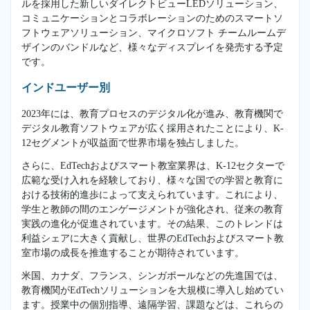
ルを採用した新しいダイレクトビューLEDソリューション、
コミュニケーションとコラボレーションのためのスマートソ
フトウェアソリューション、マイクロソフト チームルームデ
ザインのバンドルなど、様々なディスプレイを発売する予定
です。
インドユーザー別
2023年には、教育プロセスのデジタル化が進み、教育機関で
デジタル教育ソフトウェアが広く採用されたことにより、K-
12セグメントが収益面で世界市場を独占しました。
さらに、EdTechおよびスマート教室業界は、K-12セクターで
広範な受け入れを経験しており、様々な国での学習と教育に
おける技術的進歩によって支えられています。これにより、
学生と教師の間のエンゲージメントが強化され、従来の教育
実践の進化が促進されています。その結果、このトレンドは
利益シェアに大きく貢献し、世界のEdTechおよびスマート教
室市場の成長を推進することが期待されています。
米国、カナダ、フランス、シンガポールなどの先進国では、
教育機関がEdTechソリューションを大規模に導入し始めてい
ます。授業中の個別指導、遠隔学習、課題などは、これらの