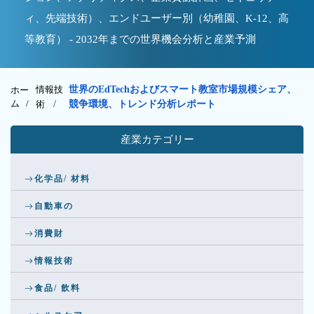
ィ、先端技術）、エンドユーザー別（幼稚園、K-12、高
等教育） - 2032年までの世界機会分析と産業予測
情報技
世界のEdTechおよびスマート教室市場規模シェア、
ホー
ム /
術
/
競争環境、トレンド分析レポート
産業カテゴリー
化学品/ 材料
自動車の
消費財
情報技術
食品/ 飲料