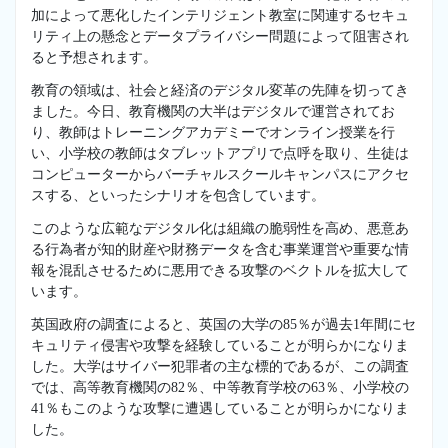
加によって悪化したインテリジェント教室に関連するセキュ
リティ上の懸念とデータプライバシー問題によって阻害され
ると予想されます。
教育の領域は、社会と経済のデジタル変革の先陣を切ってき
ました。今日、教育機関の大半はデジタルで運営されてお
り、教師はトレーニングアカデミーでオンライン授業を行
い、小学校の教師はタブレットアプリで点呼を取り、生徒は
コンピューターからバーチャルスクールキャンパスにアクセ
スする、といったシナリオを包含しています。
このような広範なデジタル化は組織の脆弱性を高め、悪意あ
る行為者が知的財産や財務データを含む事業運営や重要な情
報を混乱させるために悪用できる攻撃のベクトルを拡大して
います。
英国政府の調査によると、英国の大学の85％が過去1年間にセ
キュリティ侵害や攻撃を経験していることが明らかになりま
した。大学はサイバー犯罪者の主な標的であるが、この調査
では、高等教育機関の82％、中等教育学校の63％、小学校の
41％もこのような攻撃に遭遇していることが明らかになりま
した。