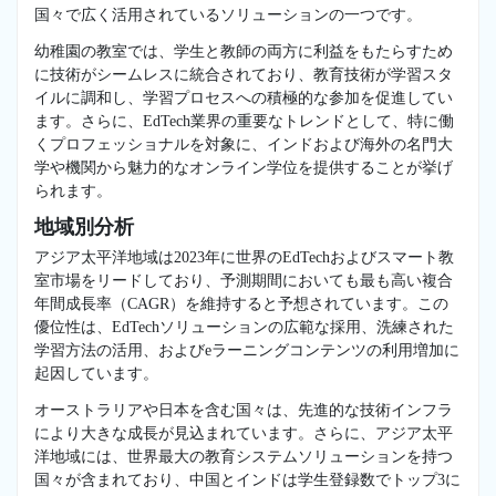
国々で広く活用されているソリューションの一つです。
幼稚園の教室では、学生と教師の両方に利益をもたらすため
に技術がシームレスに統合されており、教育技術が学習スタ
イルに調和し、学習プロセスへの積極的な参加を促進してい
ます。さらに、EdTech業界の重要なトレンドとして、特に働
くプロフェッショナルを対象に、インドおよび海外の名門大
学や機関から魅力的なオンライン学位を提供することが挙げ
られます。
地域別分析
アジア太平洋地域は2023年に世界のEdTechおよびスマート教
室市場をリードしており、予測期間においても最も高い複合
年間成長率（CAGR）を維持すると予想されています。この
優位性は、EdTechソリューションの広範な採用、洗練された
学習方法の活用、およびeラーニングコンテンツの利用増加に
起因しています。
オーストラリアや日本を含む国々は、先進的な技術インフラ
により大きな成長が見込まれています。さらに、アジア太平
洋地域には、世界最大の教育システムソリューションを持つ
国々が含まれており、中国とインドは学生登録数でトップ3に