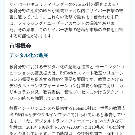
サイバーセキュリティベンダーのNetwrix社の調査によると、
教育分野の組織の69％が過去12ヶ月以内にサイバー攻撃の被
害に遭っています。これらの攻撃で最もよく使われた手口
は、フィッシングとユーザーアカウントの漏洩でありまし
た。その結果、このサイバー攻撃の急増が市場の成長を阻害
する可能性があります。
市場機会
デジタル化の進展
教育分野におけるデジタル化の急速な進展とeラーニングソリ
ューションの普及拡大は、EdTechとスマート教室ソリューシ
ョンの需要を促進する極めて重要な要因です。教育における
デジタルトランスフォーメーションは重要な触媒であり、カ
リキュラム開発、教育提供、管理プロセスにおけるテクノロ
ジーの統合を強調しています。
教育インテリジェンスを提供するHolonIQ社は、世界の教育支
出の約3％がデジタルインフラに向けられていると報告してい
ます。また、デジタルトランスフォーメーションの大きな可
能性は、2018年の6兆米ドルから2030年には10兆米ドルに達す
ると予測しています。この軌跡は、今後数年間で、EdTechと