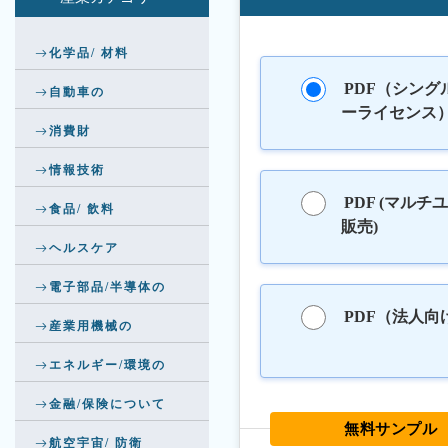
化学品/ 材料
PDF（シング
自動車の
ーライセンス
消費財
情報技術
PDF (マルチ
食品/ 飲料
販売)
ヘルスケア
電子部品/半導体の
PDF（法人向
産業用機械の
エネルギー/環境の
金融/保険について
無料サンプル
航空宇宙/ 防衛