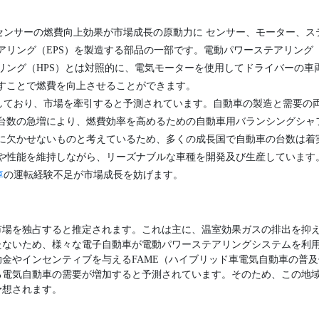
センサーの燃費向上効果が市場成長の原動力に センサー、モーター、ス
アリング（EPS）を製造する部品の一部です。電動パワーステアリング（
リング（HPS）とは対照的に、電気モーターを使用してドライバーの車
すことで燃費を向上させることができます。
しており、市場を牽引すると予測されています。自動車の製造と需要の
台数の急増により、燃費効率を高めるための自動車用バランシングシャ
に欠かせないものと考えているため、多くの成長国で自動車の台数は着
や性能を維持しながら、リーズナブルな車種を開発及び生産しています
車
の運転経験不足が市場成長を妨げます。
市場を独占すると推定されます。これは主に、温室効果ガスの排出を抑
たないため、様々な電子自動車が電動パワーステアリングシステムを利
金やインセンティブを与えるFAME（ハイブリッド車電気自動車の普
る電気自動車の需要が増加すると予測されています。そのため、この地
予想されます。