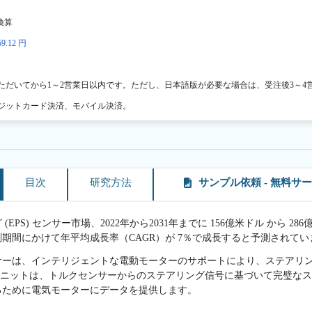
換算
9.12 円
ただいてから1～2営業日以内です。ただし、日本語版が必要な場合は、受注後3～4
ジットカード決済、モバイル決済。
目次
研究方法
サンプル依頼 - 無料サ
EPS) センサー市場、2022年から2031年までに 156億米ドル から 
の予測期間にかけて年平均成長率（CAGR）が 7％で成長すると予測されて
サーは、インテリジェントな電動モーターのサポートにより、ステアリ
ユニットは、トルクセンサーからのステアリング信号に基づいて完璧な
るために電気モーターにデータを提供します。