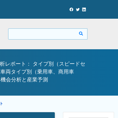
分析レポート： タイプ別（スピードセ
、車両タイプ別（乗用車、商用車
世界機会分析と産業予測
ート