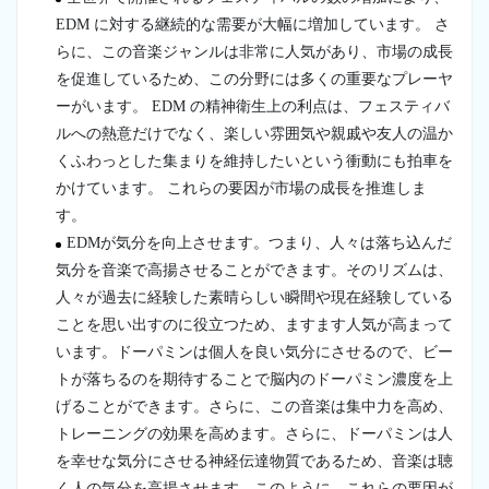
EDM に対する継続的な需要が大幅に増加しています。 さ
らに、この音楽ジャンルは非常に人気があり、市場の成長
を促進しているため、この分野には多くの重要なプレーヤ
ーがいます。 EDM の精神衛生上の利点は、フェスティバ
ルへの熱意だけでなく、楽しい雰囲気や親戚や友人の温か
くふわっとした集まりを維持したいという衝動にも拍車を
かけています。 これらの要因が市場の成長を推進しま
す。
EDMが気分を向上させます。つまり、人々は落ち込んだ
気分を音楽で高揚させることができます。そのリズムは、
人々が過去に経験した素晴らしい瞬間や現在経験している
ことを思い出すのに役立つため、ますます人気が高まって
います。ドーパミンは個人を良い気分にさせるので、ビー
トが落ちるのを期待することで脳内のドーパミン濃度を上
げることができます。さらに、この音楽は集中力を高め、
トレーニングの効果を高めます。さらに、ドーパミンは人
を幸せな気分にさせる神経伝達物質であるため、音楽は聴
く人の気分を高揚させます。このように、これらの要因が