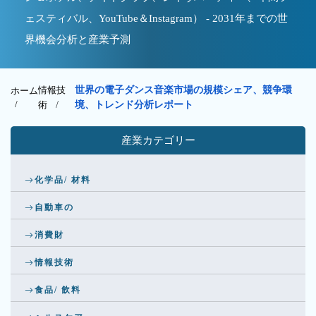
ェスティバル、YouTube＆Instagram） - 2031年までの世
界機会分析と産業予測
情報技
世界の電子ダンス音楽市場の規模シェア、競争環
ホーム
/
術
/
境、トレンド分析レポート
産業カテゴリー
化学品/ 材料
自動車の
消費財
情報技術
食品/ 飲料