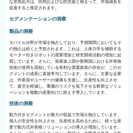
な景気拡大は、民間および公的支援と相まって、市場成長を
促進すると推定されます。
セグメンテーションの洞察
製品の洞察
モバイル分野が市場を独占しており、予測期間においてもそ
の独占は続くと予想されます。これは、人体力学を補助する
モーター付きロボットの需要増加と研究開発活動の増加に起
因しています。さらに、発展途上国や新興国における外骨格
技術の使用を奨励している有利な償還政策の存在が、このセ
グメントの成長に直接寄与しています。さらに、主要な企業
は、作業員やユーザーの健康を支援し、生産性を向上させ
て、疲労を軽減し、重傷のリスクを低下させる斬新なソリュ
ーションを複数の産業向けに絶えず導入しています。
技術の洞察
動力付きセグメントが最大の収益で市場を独占しています。
個人の安全性を向上させ、生産性を高めるために、様々な産
業で動力式外骨格ソリューションの導入が増加しています。