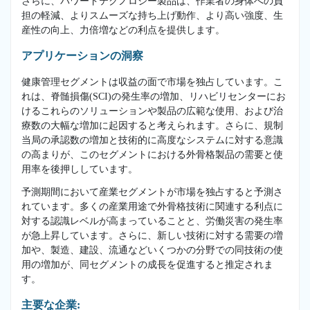
さらに、パワードテクノロジー製品は、作業者の身体への負
担の軽減、よりスムーズな持ち上げ動作、より高い強度、生
産性の向上、力倍増などの利点を提供します。
アプリケーションの洞察
健康管理セグメントは収益の面で市場を独占しています。こ
れは、脊髄損傷(SCI)の発生率の増加、リハビリセンターにお
けるこれらのソリューションや製品の広範な使用、および治
療数の大幅な増加に起因すると考えられます。さらに、規制
当局の承認数の増加と技術的に高度なシステムに対する意識
の高まりが、このセグメントにおける外骨格製品の需要と使
用率を後押ししています。
予測期間において産業セグメントが市場を独占すると予測さ
れています。多くの産業用途で外骨格技術に関連する利点に
対する認識レベルが高まっていることと、労働災害の発生率
が急上昇しています。さらに、新しい技術に対する需要の増
加や、製造、建設、流通などいくつかの分野での同技術の使
用の増加が、同セグメントの成長を促進すると推定されま
す。
主要な企業: