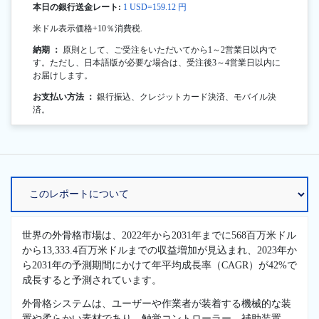
本日の銀行送金レート:
1 USD=159.12 円
米ドル表示価格+10％消費税.
納期 ：
原則として、ご受注をいただいてから1～2営業日以内で
す。ただし、日本語版が必要な場合は、受注後3～4営業日以内に
お届けします。
お支払い方法 ：
銀行振込、クレジットカード決済、モバイル決
済。
世界の外骨格市場は、2022年から2031年までに568百万米ドル
から13,333.4百万米ドルまでの収益増加が見込まれ、2023年か
ら2031年の予測期間にかけて年平均成長率（CAGR）が42%で
成長すると予測されています。
外骨格システムは、ユーザーや作業者が装着する機械的な装
置や柔らかい素材であり、触覚コントローラー、補助装置、