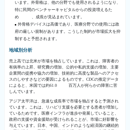
います。外骨格は、他の分野でも使用されるようになり、
特に民間のベンチャーキャピタルからの投資増えるた
め 、成長が見込まれています。
外骨格デバイスは高価であり、医療分野での使用には政
府の厳しい規制があります。こうした制約が市場拡大を抑
制すると予想されます。
地域別分析
売上高では北米が市場を独占しています。これは、障害者の
有病率の上昇、研究費の増加、公的や私的支援の増加、主要
企業間の提携や協力の増加、技術的に高度な製品へのアクセ
スのしやすさなどの要因によるものです。CDCの推定データ
によると、米国では約61.0 百万人が何らかの障害に苦
しんでいます。
アジア太平洋は、急速な成長率で市場を独占すると予測され
ています。これは、リハビリ支援を必要とする患者が増加し
ているためです。医療インフラが進歩や発展していること、
政府の支援や資金援助が受けられることが、市場に好影響を
与えています。日本、中国、インドのような経済国の継続的