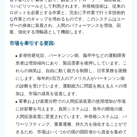
リハビリツールとして利用されます。外骨格技術は、従来の
ロボットを必要とする作業と、完全に手作業で行う非技術的
な作業とのギャップを埋めるものです。このシステムはユー
ザーの身体に装着され、人間のパフォーマンスを増強、回
復、強化する増幅器として機能します。
市場を牽引する要因:
多発性硬化症、パーキンソン病、脳卒中などの運動障害
患者は増加傾向にあり、製品需要を後押ししています。こ
れらの病気は、自由に動く能力を制限し、日常業務を困難
にします。毎年約1百万人のアメリカ人がパーキンソン病
の診断を受けています。運動能力に問題を抱える人々の増
加は、市場の成長を促進します。
軍事および産業分野での人間拡張装置の使用増加が市場
に好影響を与えます。負荷システムは、長年の開発の後、
人間拡張装置に変更されています。外骨格システムは、パ
ワーリフティング、重量運搬、持久力を強化することがで
きるため、市場はいくつかの国の国防省から資金を集めて