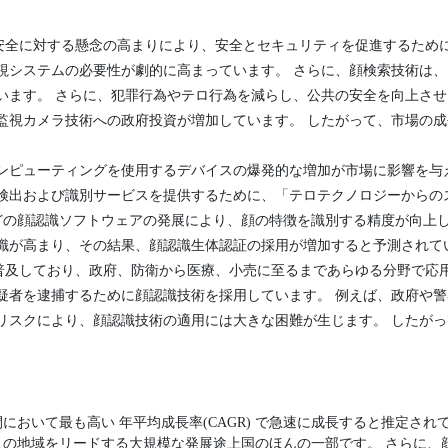
安全に対する懸念の高まりにより、安全とセキュリティを促進するため
視システムの必要性が劇的に高まっています。 さらに、顔検索技術は
います。 さらに、犯罪行為やテロ行為を減らし、公共の安全を向上さ
監視カメラ技術への政府投資が増加しています。 したがって、市場の
コンピューティングを使用するデバイスの爆発的な増加が市場に影響を与
検出および識別サービスを提供するために、「テロテクノロジーからの
などの顔認識ソフトウェアの発展により、顔の特徴を識別する精度が向上
識が高まり、その結果、顔認識生体認証の採用が増加すると予測されて
普及しており、政府、防衛から医療、小売に至るまであらゆる分野で応用
疑者を逮捕するために顔認識技術を採用しています。 例えば、政府や
リスクにより、顔認識技術の適用には大きな困難が生じます。 したが
において最も高い 年平均成長率(CAGR) で急速に成長すると推定され
この地域をリードする大規模な発展途上国のほんの一部です。 さらに、