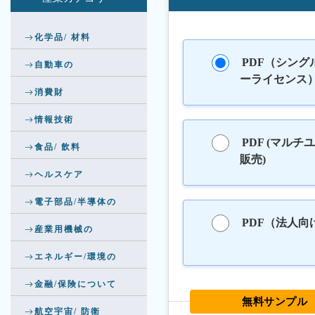
化学品/ 材料
PDF（シング
自動車の
ーライセンス
消費財
情報技術
PDF (マルチ
食品/ 飲料
販売)
ヘルスケア
電子部品/半導体の
PDF（法人向
産業用機械の
エネルギー/環境の
金融/保険について
無料サンプル
航空宇宙/ 防衛