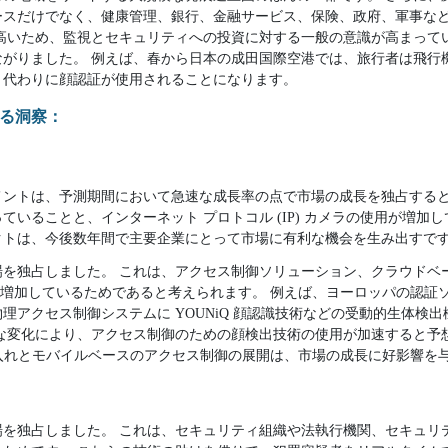
ースだけでなく、健康管理、銀行、金融サービス、保険、政府、軍事な
高いため、監視とセキュリティへの投資に対する一般の意識が高まって
ながりました。 例えば、春から日本の成田国際空港では、旅行者は飛行
、代わりに顔認証が使用されることになります。
る洞察：
メントは、予測期間において急速な成長率の点で市場の成長を独占すると
いることと、インターネット プロトコル (IP) カメラの使用が増加
クトは、今後数年間で主要企業にとって市場に有利な機会を生み出すで
を独占しました。 これは、アクセス制御ソリューション、クラウドベ
用が増加しているためであると考えられます。 例えば、ヨーロッパの認証
理アクセス制御システムに YOUNiQ 顔認識技術などの受動的生体検
な変化により、アクセス制御のための顔検出技術の使用が加速すると予
 の受け入れとモバイルベースのアクセス制御の展開は、市場の成長に好影響
場を独占しました。 これは、セキュリティ組織や法執行機関、セキュリ