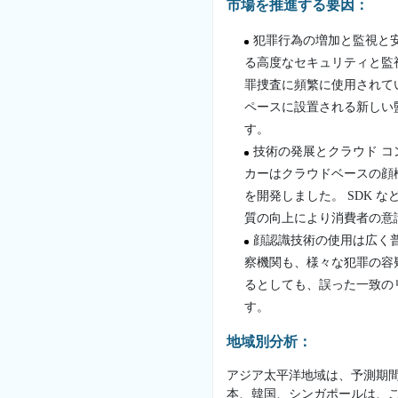
市場を推進する要因：
犯罪行為の増加と監視と
る高度なセキュリティと監
罪捜査に頻繁に使用されて
ペースに設置される新しい
す。
技術の発展とクラウド 
カーはクラウドベースの顔
を開発しました。 SDK 
質の向上により消費者の意
顔認識技術の使用は広く
察機関も、様々な犯罪の容
るとしても、誤った一致の
す。
地域別分析：
アジア太平洋地域は、予測期間
本、韓国、シンガポールは、