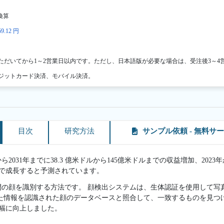
換算
9.12 円
ただいてから1～2営業日以内です。ただし、日本語版が必要な場合は、受注後3～4
ジットカード決済、モバイル決済。
目次
研究方法
サンプル依頼 - 無料サ
ら2031年までに38.3 億米ドルから145億米ドルまでの収益増加、2023
6%で成長すると予測されています。
間の顔を識別する方法です。 顔検出システムは、生体認証を使用して写
た情報を認識された顔のデータベースと照合して、一致するものを見つ
大幅に向上しました。