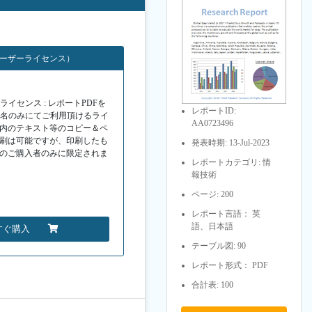
ユーザーライセンス）
イセンス : レポートPDFを
レポートID:
１名のみにてご利用頂けるライ
AA0723496
F内のテキスト等のコピー＆ペ
印刷は可能ですが、印刷したも
発表時期: 13-Jul-2023
Fのご購入者のみに限定されま
レポートカテゴリ: 情
報技術
ページ: 200
レポート言語： 英
語、日本語
すぐ購入
テーブル図: 90
レポート形式： PDF
合計表: 100