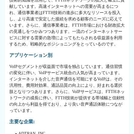
技術的知識を活用して、FTTHネットワークの拡大と確立に貢
献しています。高速インターネットへの需要が高まるにつ
れ、通信事業者はFTTH技術の進歩に多大なリソースを投入
し、より高速で安定した接続を求める顧客のニーズに応えて
います。さらに、通信事業者は、FTTH市場における財政拡大
の見通しをつかみつつあります。一流のインターネットサー
ビスに対する需要の急増によってもたらされる収益源を利用
するため、戦略的なポジショニングをとっているのです。
アプリケーション別
VoIPセグメントが収益面で市場を独占しています。通信習慣
の変化に伴い、VoIPサービス統合の人気が高まっています。
インターネットを介した音声通信を可能にするVoIPは、その
汎用性、費用対効果、通話品質の向上により、好まれる選択
肢となりつつあります。さらに、VoIPサービスは、FTTHネッ
トワークの成長に伴い、FTTH技術が提供する帯域幅と信頼性
の向上から利益を得ており、より良い音声通話体験につなが
っています。
主要な企業:
ADTRAN, INC