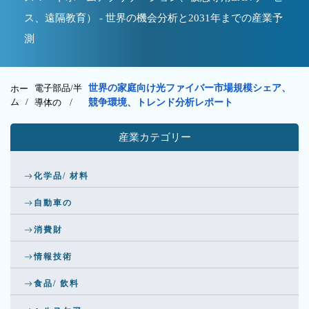
ス、遠隔教育） - 世界の機会分析と2031年までの産業予
測
電子部品/半
世界の家庭向け光ファイバー市場規模シェア、
ホー
ム /
導体の
/
競争環境、トレンド分析レポート
産業カテゴリー
化学品/ 材料
自動車の
消費財
情報技術
食品/ 飲料