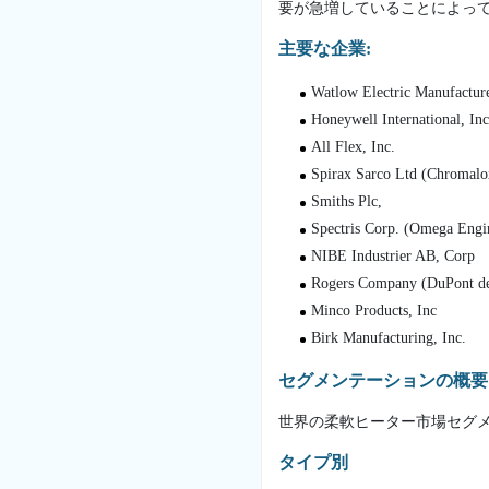
要が急増していることによっ
主要な企業:
Watlow Electric Manufactur
Honeywell International, Inc
All Flex, Inc.
Spirax Sarco Ltd (Chromalo
Smiths Plc,
Spectris Corp. (Omega Engin
NIBE Industrier AB, Corp
Rogers Company (DuPont de
Minco Products, Inc
Birk Manufacturing, Inc.
セグメンテーションの概要
世界の柔軟ヒーター市場セグ
タイプ別