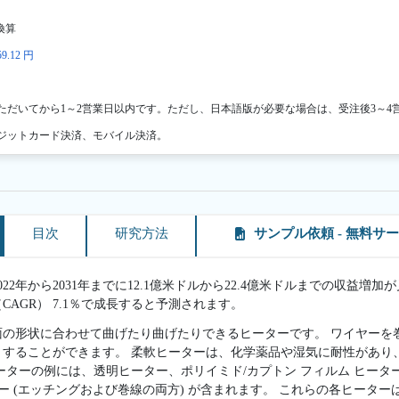
換算
9.12 円
ただいてから1～2営業日以内です。ただし、日本語版が必要な場合は、受注後3～4
ジットカード決済、モバイル決済。
目次
研究方法
サンプル依頼 - 無料サ
2年から2031年までに12.1億米ドルから22.4億米ドルまでの収益増加が見
AGR） 7.1％で成長すると予測されます。
面の形状に合わせて曲げたり曲げたりできるヒーターです。 ワイヤーを
りすることができます。 柔軟ヒーターは、化学薬品や湿気に耐性があり
ーターの例には、透明ヒーター、ポリイミド/カプトン フィルム ヒータ
ター (エッチングおよび巻線の両方) が含まれます。 これらの各ヒータ