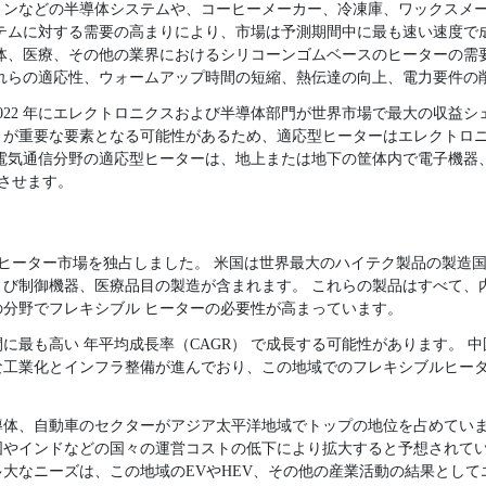
ョンなどの半導体システムや、コーヒーメーカー、冷凍庫、ワックスメ
ステムに対する需要の高まりにより、市場は予測期間中に最も速い速度で
導体、医療、その他の業界におけるシリコーンゴムベースのヒーターの需
それらの適応性、ウォームアップ時間の短縮、熱伝達の向上、電力要件の
022 年にエレクトロニクスおよび半導体部門が世界市場で最大の収益シ
さが重要な要素となる可能性があるため、適応型ヒーターはエレクトロ
 電気通信分野の適応型ヒーターは、地上または地下の筐体内で電子機器
作させます。
ブル ヒーター市場を独占しました。 米国は世界最大のハイテク製品の製造
び制御機器、医療品目の製造が含まれます。 これらの製品はすべて、
分野でフレキシブル ヒーターの必要性が高まっています。
に最も高い 年平均成長率（CAGR） で成長する可能性があります。 
な工業化とインフラ整備が進んでおり、この地域でのフレキシブルヒー
導体、自動車のセクターがアジア太平洋地域でトップの地位を占めていま
国やインドなどの国々の運営コストの低下により拡大すると予想されてい
大なニーズは、この地域のEVやHEV、その他の産業活動の結果とし