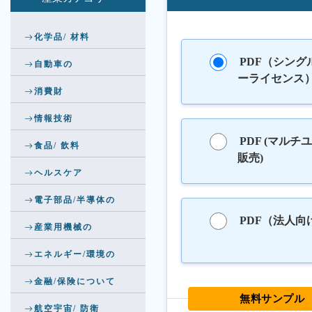
化学品/ 材料
PDF（シング
自動車の
ーライセンス
消費財
情報技術
PDF (マルチ
食品/ 飲料
販売)
ヘルスケア
電子部品/半導体の
PDF（法人向
産業用機械の
エネルギー/環境の
金融/保険について
無料サンプル
航空宇宙/ 防衛