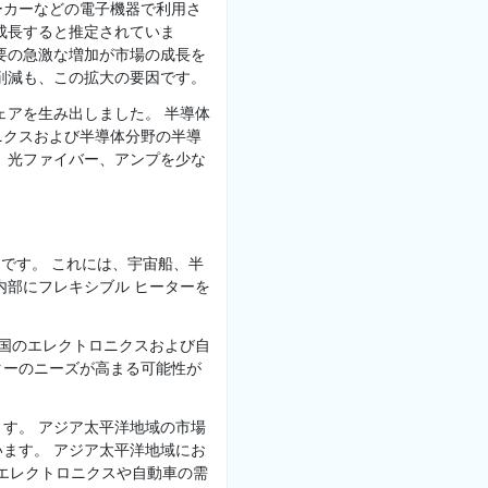
ーカーなどの電子機器で利用さ
成長すると推定されていま
要の急激な増加が市場の成長を
削減も、この拡大の要因です。
ェアを生み出しました。 半導体
ニクスおよび半導体分野の半導
、光ファイバー、アンプを少な
国です。 これには、宇宙船、半
内部にフレキシブル ヒーターを
中国のエレクトロニクスおよび自
ターのニーズが高まる可能性が
す。 アジア太平洋地域の市場
ます。 アジア太平洋地域にお
てエレクトロニクスや自動車の需