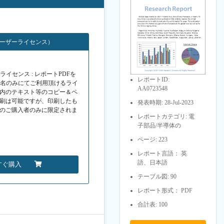
ユーザーライセンス）
イセンス : レポートPDFを
レポートID:
１名のみにてご利用頂けるライ
AA0723548
F内のテキスト等のコピー＆ペ
印刷は可能ですが、印刷したも
発表時期: 28-Jul-2023
Fのご購入者のみに限定されま
レポートカテゴリ: 電
子部品/半導体の
ページ: 223
レポート言語： 英
語、日本語
すぐ購入
テーブル図: 90
レポート形式： PDF
合計表: 100