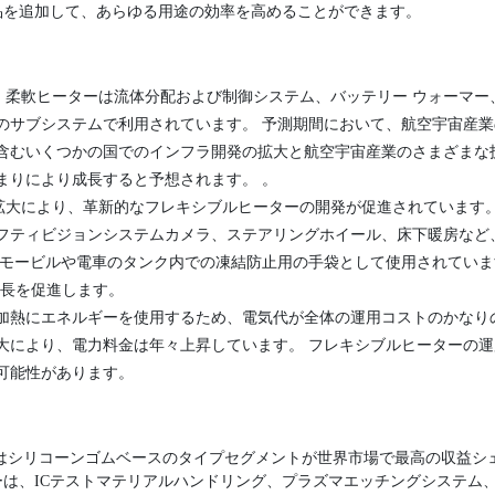
品を追加して、あらゆる用途の効率を高めることができます。
、柔軟ヒーターは流体分配および制御システム、バッテリー ウォーマー
のサブシステムで利用されています。 予測期間において、航空宇宙産
含むいくつかの国でのインフラ開発の拡大と航空宇宙産業のさまざまな
まりにより成長すると予想されます。 。
拡大により、革新的なフレキシブルヒーターの開発が促進されています。
フティビジョンシステムカメラ、ステアリングホイール、床下暖房など
ーモービルや電車のタンク内での凍結防止用の手袋として使用されています
成長を促進します。
は加熱にエネルギーを使用するため、電気代が全体の運用コストのかなり
大により、電力料金は年々上昇しています。 フレキシブルヒーターの
可能性があります。
年にはシリコーンゴムベースのタイプセグメントが世界市場で最高の収益シ
は、ICテストマテリアルハンドリング、プラズマエッチングシステム