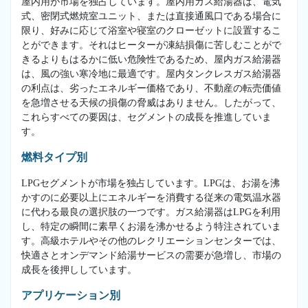
屋内用が市場を独占しています。屋内用ガス給湯器は、電気
式、密閉式燃焼室ユニット、または直接通風口である場合に
限り、好みに応じて浴室や寝室のクローゼットに設置するこ
とができます。それはヒーターが凍結損傷に苦しむことがで
きるよりもはるかに低い危険性であるため、屋内ガス給湯器
は、風の強い寒冷地に最適です。屋内タンクレスガス給湯器
の利点は、劣ったエネルギー価格であり、不動産の転売価値
を急増させる天候の損傷の脅威はありません。したがって、
これらすべての要因は、セグメントの成長を推進していま
す。
燃料タイプ別
LPGセグメントが市場を独占しています。LPGは、お湯を沸
かすのに必要以上にエネルギーを消費する従来の電気温水器
に代わる最良の選択肢の一つです。ガス給湯器はLPGを利用
し、特定の瞬間に素早くお湯を沸かせるよう特注されていま
す。高級ホテルやその他のレクリエーションセンターでは、
快適さとオンデマンド給湯サービスの需要が急増し、市場の
成長を後押ししています。
アプリケーション別