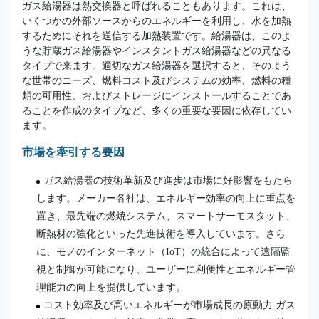
ガス給湯器は熱交換器と呼ばれることもあります。これは、
いくつかの外部ソースからのエネルギーを利用し、水を加熱
するためにそれを送信する加熱装置です。給湯器は、このよ
うな貯蔵ガス給湯器やインスタントガス給湯器などの異なる
タイプで来ます。適切なガス給湯器を選択すると、そのよう
な世帯のニーズ、燃料コスト及びシステムの効率、燃料の種
類の可用性、およびストレージにインストールすることであ
ることを作成のタイプなど、多くの重要な要因に依存してい
ます。
市場を牽引する要因
ガス給湯器の技術革新及び進歩は市場に好影響をもたら
します。メーカー各社は、エネルギー効率の向上に重点を
置き、最先端の燃焼システム、スマートサーモスタット、
断熱材の強化といった先進技術を導入しています。さら
に、モノのインターネット（IoT）の統合によって遠隔監
視と制御が可能になり、ユーザーに利便性とエネルギー管
理能力の向上を提供しています。
コスト効率及び高いエネルギーが市場成長の原動力 ガス