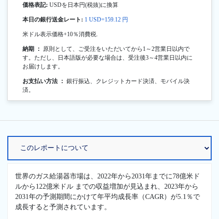
価格表記:
USDを日本円(税抜)に換算
本日の銀行送金レート:
1 USD=159.12 円
米ドル表示価格+10％消費税.
納期 ：
原則として、ご受注をいただいてから1～2営業日以内で
す。ただし、日本語版が必要な場合は、受注後3～4営業日以内に
お届けします。
お支払い方法 ：
銀行振込、クレジットカード決済、モバイル決
済。
世界のガス給湯器市場は、2022年から2031年までに78億米ド
ルから122億米ドル までの収益増加が見込まれ、2023年から
2031年の予測期間にかけて年平均成長率（CAGR）が5.1％で
成長すると予測されています。