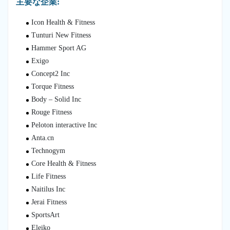
主要な企業:
Icon Health & Fitness
Tunturi New Fitness
Hammer Sport AG
Exigo
Concept2 Inc
Torque Fitness
Body – Solid Inc
Rouge Fitness
Peloton interactive Inc
Anta.cn
Technogym
Core Health & Fitness
Life Fitness
Naitilus Inc
Jerai Fitness
SportsArt
Eleiko