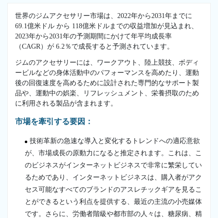
世界のジムアクセサリー市場は、2022年から2031年までに
69.1億米ドル から 118億米ドルまでの収益増加が見込まれ、
2023年から2031年の予測期間にかけて年平均成長率
（CAGR）が 6.2％で成長すると予測されています。
ジムのアクセサリーには、ワークアウト、陸上競技、ボディ
ービルなどの身体活動中のパフォーマンスを高めたり、運動
後の回復速度を高めるために設計された専門的なサポート製
品や、運動中の娯楽、リフレッシュメント、栄養摂取のため
に利用される製品が含まれます。
市場を牽引する要因：
技術革新の急速な導入と変化するトレンドへの適応意欲
が、市場成長の原動力になると推定されます。これは、こ
のビジネスがインターネットビジネスで非常に繁栄してい
るためであり、インターネットビジネスは、購入者がアク
セス可能なすべてのブランドのアスレチックギアを見るこ
とができるという利点を提供する、最近の主流の小売媒体
です。さらに、労働者階級や都市部の人々は、糖尿病、精