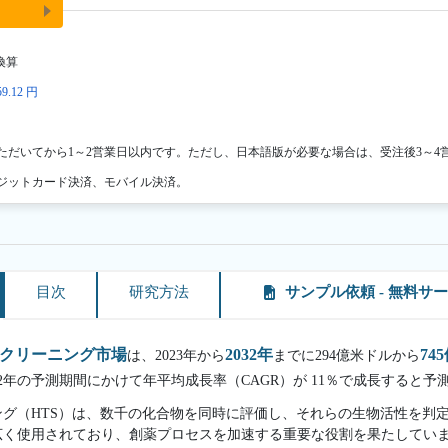
換算
9.12 円
ただいてから1～2営業日以内です。ただし、日本語版が必要な場合は、受注後3～4
ジットカード決済、モバイル決済。
目次
研究方法
サンプル依頼 - 無料サ
クリーニング市場
2032年
74
は、2023年から
までに294億米ドルから
032年の予測期間にかけて年平均成長率（CAGR）が 11％で成長すると
グ（HTS）は、数千の化合物を同時に評価し、それらの生物活性を判
広く使用されており、創薬プロセスを加速する重要な役割を果たしてい