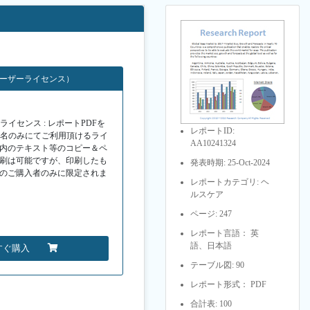
ユーザーライセンス）
イセンス : レポートPDFを
レポートID:
１名のみにてご利用頂けるライ
AA10241324
F内のテキスト等のコピー＆ペ
印刷は可能ですが、印刷したも
発表時期: 25-Oct-2024
Fのご購入者のみに限定されま
レポートカテゴリ: ヘ
ルスケア
ページ: 247
レポート言語： 英
語、日本語
すぐ購入
テーブル図: 90
レポート形式： PDF
合計表: 100