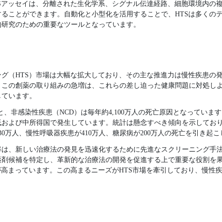
Sアッセイは、分離された生化学系、シグナル伝達経路、細胞環境内の
ることができます。自動化と小型化を活用することで、HTSは多くの
的研究のための重要なツールとなっています。
グ（HTS）市場は大幅な拡大しており、その主な推進力は慢性疾患の
。この創薬の取り組みの急増は、これらの差し迫った健康問題に対処し
しています。
、非感染性疾患（NCD）は毎年約4,100万人の死亡原因となっています。
および中所得国で発生しています。統計は懸念すべき傾向を示しており、
30万人、慢性呼吸器疾患が410万人、糖尿病が200万人の死亡を引き起
率は、新しい治療法の発見を迅速化するために先進なスクリーニング手
薬剤候補を特定し、革新的な治療法の開発を促進する上で重要な役割を
が高まっています。この高まるニーズがHTS市場を牽引しており、慢性