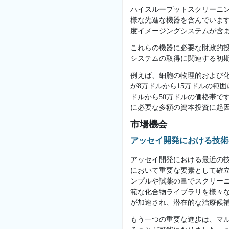
ハイスループットスクリーニン
様な先進な機器を含んでいま
度イメージングシステムが含
これらの機器に必要な財政的投
システムの取得に関連する初
例えば、細胞の物理的および
が8万ドルから15万ドルの範
ドルから50万ドルの価格帯で
に必要な多額の資本投資に起
市場機会
アッセイ開発における技術
アッセイ開発における最近の技
において重要な要素として確
ンプルや試薬の量でスクリー
範な化合物ライブラリを様々
が加速され、潜在的な治療候
もう一つの重要な進歩は、マ