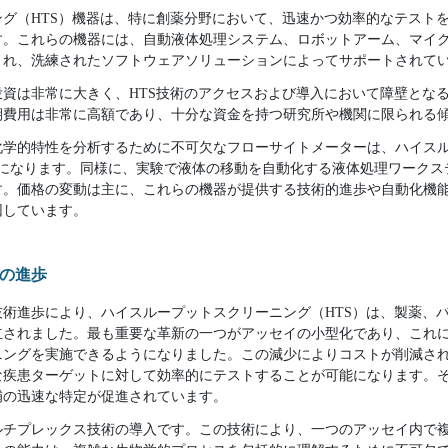
グ（HTS）機器は、特に創薬分野において、迅速かつ効率的なテスト
す。これらの機器には、自動液体処理システム、ロボットアーム、マイ
まれ、洗練されたソフトウェアソリューションによってサポートされて
資は非常に大きく、HTS技術のアクセスおよび導入において障壁とな
期費用は非常に高額であり、十分な資金を持つ研究所や機関に限られる
化学的特性を分析するために不可欠なフローサイトメーターは、ハイス
囲になります。同様に、実験で液体の移動を自動化する液体処理ワークス
す。価格の変動は主に、これらの機器が提供する技術的進歩や自動化機
因しています。
の進歩
術進歩により、ハイスループットスクリーニング（HTS）は、製薬、
立されました。最も重要な革新の一つがアッセイの小型化であり、これ
ニングを実施できるようになりました。この減少によりコストが削減さ
な疾患ターゲットに対して効率的にテストすることが可能になります。
補の迅速な特定が促進されています。
ルチプレックス技術の導入です。この技術により、一つのアッセイ内で