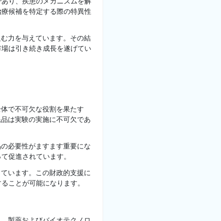
であり、疾患のメカニズムを解
治療候補を特定する際の特異性
組む力を与えています。その結
市場は引き続き成長を遂げてい
全体で不可欠な役割を果たす
耗品は実験の実施に不可欠であ
品の必要性がますます重要にな
って促進されています。
しています。この財政的支援に
することが可能になります。
し、製薬およびバイオテクノロ