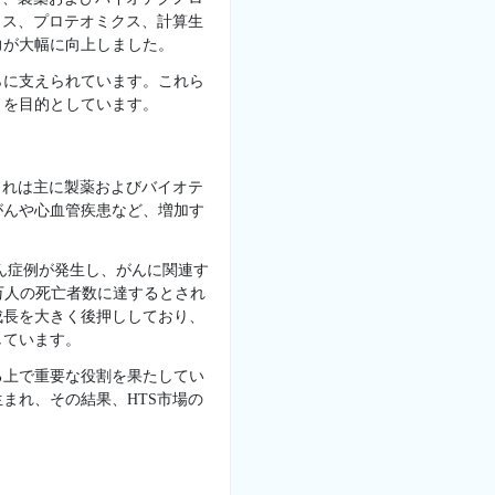
クス、プロテオミクス、計算生
力が大幅に向上しました。
らに支えられています。これら
とを目的としています。
これは主に製薬およびバイオテ
がんや心血管疾患など、増加す
がん症例が発生し、がんに関連す
30万人の死亡者数に達するとされ
成長を大きく後押ししており、
しています。
る上で重要な役割を果たしてい
まれ、その結果、HTS市場の