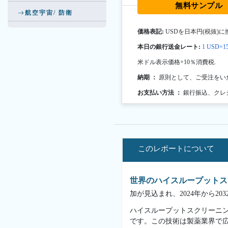
無料サンプル
航空宇宙/ 防衛
価格表記:
USDを日本円(税抜)に
本日の銀行送金レート:
1 USD=15
米ドル表示価格+10％消費税.
納期 ：
原則として、ご受注をい
お支払い方法 ：
銀行振込、クレ
このレポートについて
世界のハイスループットス
加が見込まれ、2024年から2
ハイスループットスクリーニン
です。この技術は製薬業界で