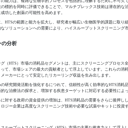
この能力は、複雑な生物学的プロセスを包括的に理解するために不可欠
数の標的を同時に評価できることで、マルチプレックス技術は潜在的な
は成功した創薬の可能性を高めます。
、HTSの範囲と能力を拡大し、研究者が幅広い生物医学的課題に取り
的なソリューションへの需要により、ハイスループットスクリーニング
ンの分析
グ（HTS）市場の消耗品セグメントは、主にスクリーニングプロセス
よって、市場シェアの最大の貢献者として浮上しています。これらの消
、メーカーにとって安定したリカーリング収益を生み出します。
の研究開発活動を強化するにつれて、信頼性が高く効率的なHTS消耗
新的な治療法の探求と、増加する疾患ターゲットに対応する必要性によ
に対する政府の資金提供の増加は、HTS消耗品の需要をさらに後押し
ノロジー企業は高度なスクリーニング技術や必要な試薬やキットに投資
ハイスループットスクリーニング（HTS）市場の主要な推進力として浮上