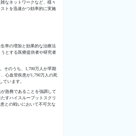
複雑なネットワークなど、様々
テストを迅速かつ効率的に実施
発生率の増加と効果的な治療法
ようとする医療提供者や研究者
そのうち、1,700万人が早期
心血管疾患が1,790万人の死
こしています。
法が急務であることを強調して
果たすハイスループットスクリ
疾患との戦いにおいて不可欠な