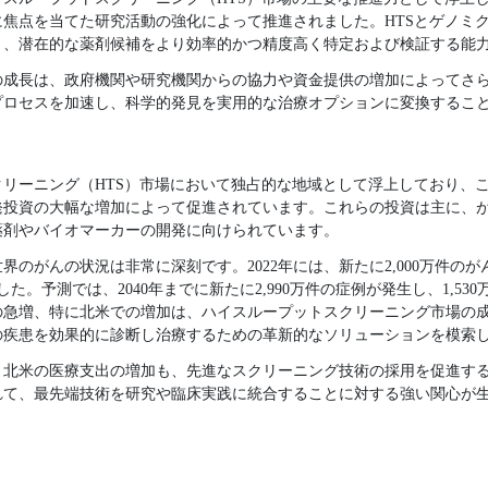
焦点を当てた研究活動の強化によって推進されました。HTSとゲノミ
り、潜在的な薬剤候補をより効率的かつ精度高く特定および検証する能
の成長は、政府機関や研究機関からの協力や資金提供の増加によってさ
プロセスを加速し、科学的発見を実用的な治療オプションに変換するこ
リーニング（HTS）市場において独占的な地域として浮上しており、
発投資の大幅な増加によって促進されています。これらの投資は主に、
薬剤やバイオマーカーの開発に向けられています。
界のがんの状況は非常に深刻です。2022年には、新たに2,000万件の
した。予測では、2040年までに新たに2,990万件の症例が発生し、1,5
の急増、特に北米での増加は、ハイスループットスクリーニング市場の
の疾患を効果的に診断し治療するための革新的なソリューションを模索
、北米の医療支出の増加も、先進なスクリーニング技術の採用を促進す
て、最先端技術を研究や臨床実践に統合することに対する強い関心が生