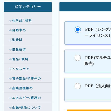
産業カテゴリー
化学品/ 材料
PDF（シング
自動車の
ーライセンス
消費財
情報技術
PDF (マルチ
食品/ 飲料
販売)
ヘルスケア
電子部品/半導体の
PDF（法人向
産業用機械の
エネルギー/環境の
金融/保険について