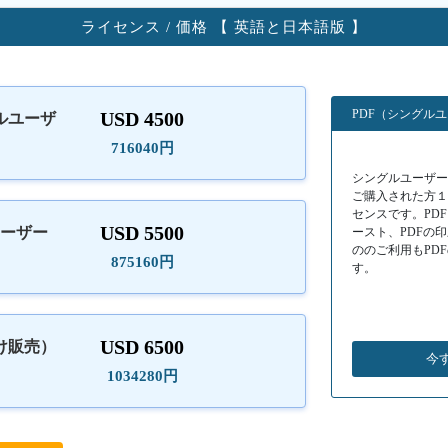
ライセンス / 価格 【 英語と日本語版 】
PDF（シングル
USD 4500
ルユーザ
）
716040円
シングルユーザーラ
ご購入された方
センスです。PD
USD 5500
ユーザー
ースト、PDFの
ののご利用もPD
875160円
す。
USD 6500
け販売）
今
1034280円