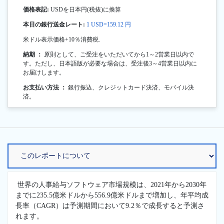
価格表記:
USDを日本円(税抜)に換算
本日の銀行送金レート:
1 USD=159.12 円
米ドル表示価格+10％消費税.
納期 ：
原則として、ご受注をいただいてから1～2営業日以内で
す。ただし、日本語版が必要な場合は、受注後3～4営業日以内に
お届けします。
お支払い方法 ：
銀行振込、クレジットカード決済、モバイル決
済。
世界の人事給与ソフトウェア市場規模は、2021年から2030年
までに235.5億米ドルから556.9億米ドルまで増加し、年平均成
長率（CAGR）は予測期間において9.2％で成長すると予測さ
れます。