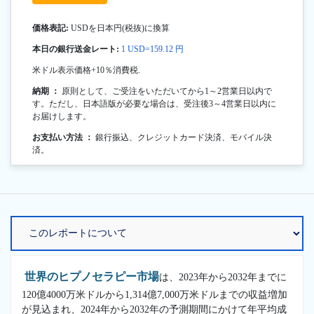
価格表記:
USDを日本円(税抜)に換算
本日の銀行送金レート:
1 USD=159.12 円
米ドル表示価格+10％消費税.
納期 ：
原則として、ご受注をいただいてから1～2営業日以内で
す。ただし、日本語版が必要な場合は、受注後3～4営業日以内に
お届けします。
お支払い方法 ：
銀行振込、クレジットカード決済、モバイル決
済。
世界のヒプノセラピー市場
は、2023年から2032年までに
120億4000万米ドルから1,314億7,000万米ドルまでの収益増加
が見込まれ、2024年から2032年の予測期間にかけて年平均成