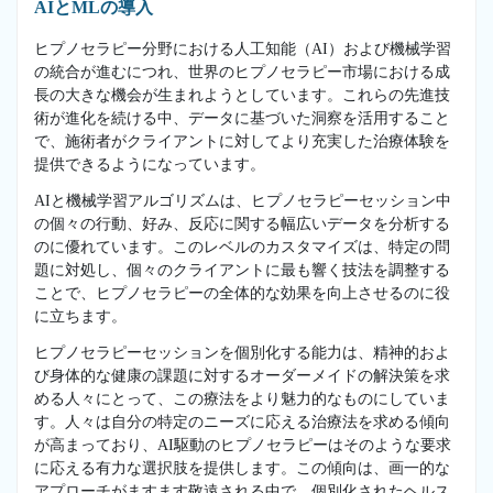
AIとMLの導入
ヒプノセラピー分野における人工知能（AI）および機械学習
の統合が進むにつれ、世界のヒプノセラピー市場における成
長の大きな機会が生まれようとしています。これらの先進技
術が進化を続ける中、データに基づいた洞察を活用すること
で、施術者がクライアントに対してより充実した治療体験を
提供できるようになっています。
AIと機械学習アルゴリズムは、ヒプノセラピーセッション中
の個々の行動、好み、反応に関する幅広いデータを分析する
のに優れています。このレベルのカスタマイズは、特定の問
題に対処し、個々のクライアントに最も響く技法を調整する
ことで、ヒプノセラピーの全体的な効果を向上させるのに役
に立ちます。
ヒプノセラピーセッションを個別化する能力は、精神的およ
び身体的な健康の課題に対するオーダーメイドの解決策を求
める人々にとって、この療法をより魅力的なものにしていま
す。人々は自分の特定のニーズに応える治療法を求める傾向
が高まっており、AI駆動のヒプノセラピーはそのような要求
に応える有力な選択肢を提供します。この傾向は、画一的な
アプローチがますます敬遠される中で、個別化されたヘルス