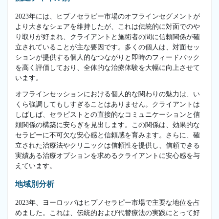
2023年には、ヒプノセラピー市場のオフラインセグメントが
より大きなシェアを維持したが、これは伝統的に対面でのや
り取りが好まれ、クライアントと施術者の間に信頼関係が確
立されていることが主な要因です。多くの個人は、対面セッ
ションが提供する個人的なつながりと即時のフィードバック
を高く評価しており、全体的な治療体験を大幅に向上させて
います。
オフラインセッションにおける個人的な関わりの魅力は、い
くら強調してもしすぎることはありません。クライアントは
しばしば、セラピストとの直接的なコミュニケーションと信
頼関係の構築に安らぎを見出します。この関係は、効果的な
セラピーに不可欠な安心感と信頼感を育みます。さらに、確
立された治療法やクリニックは信頼性を提供し、信頼できる
実績ある治療オプションを求めるクライアントに安心感を与
えています。
地域別分析
2023年、ヨーロッパはヒプノセラピー市場で主要な地位を占
めました。これは、伝統的および代替療法の実践にとって好