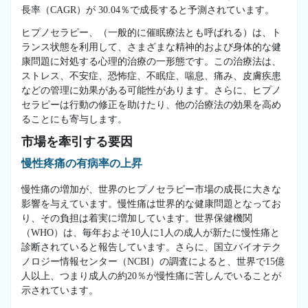
長率（CAGR）が 30.04％で成長すると予測されています。
ヒプノセラピー、（一般的に催眠療法とも呼ばれる）は、ト
ランス状態を利用して、さまざまな精神的および身体的な健
康問題に対処する心理的治療の一形態です。この治療法は、
ストレス、不安症、恐怖症、不眠症、喘息、痛み、皮膚疾患
などの管理に効果がある可能性があります。さらに、ヒプノ
セラピーは行動の修正を助けたり、他の治療法の効果を高め
ることにも寄与します。
市場を牽引する要因
慢性疼痛の有病率の上昇
慢性痛の増加が、世界のヒプノセラピー市場の成長に大きな
影響を与えています。慢性痛は世界的な健康問題となってお
り、その負担は着実に増加しています。世界保健機関
（WHO）は、毎年およそ10人に1人の成人が新たに慢性痛と
診断されていると報告しています。さらに、国立バイオテク
ノロジー情報センター（NCBI）の調査によると、世界で15億
人以上、つまり成人の約20％が慢性痛に苦しんでいることが
示されています。