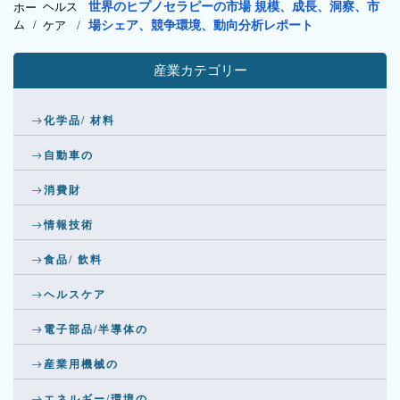
ヘルス
世界のヒプノセラピーの市場 規模、成長、洞察、市
ホー
ム /
ケア
/
場シェア、競争環境、動向分析レポート
産業カテゴリー
化学品/ 材料
自動車の
消費財
情報技術
食品/ 飲料
ヘルスケア
電子部品/半導体の
産業用機械の
エネルギー/環境の