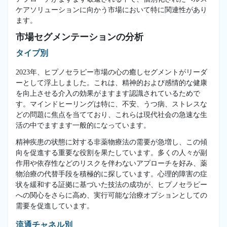
ケアソリューションに向かう市場において特に関連性があり
ます。
市場セグメンテーションの分析
タイプ別
2023年、ヒプノセラピー市場の心の癒しセグメントがリーダ
ーとして浮上しました。これは、精神的および感情的な健康
を向上させる介入の効果がますます認識されているためで
す。マインドヒーリングは特に、不安、うつ病、ストレスな
どの問題に焦点を当てており、これらは現代社会の急速な生
活の中でますます一般的になっています。
精神疾患の状態に対する非薬物療法の需要が急増し、この傾
向を促進する重要な役割を果たしています。多くの人々が副
作用や依存性などのリスクを伴わないアプローチを好み、薬
物治療の代替手段を積極的に探しています。心理的障害の症
状を緩和する証拠に基づいた技法の成功が、ヒプノセラピー
への関心をさらに高め、実行可能な治療オプションとしての
需要を促進しています。
流通チャネル別