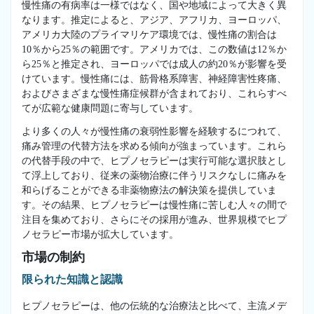
慢性痛の有病率は一様ではなく、国や地域によって大きく異
なります。推定によると、アジア、アフリカ、ヨーロッパ、
アメリカ大陸のプライマリケア環境では、慢性痛の割合は
10％から25％の範囲です。アメリカでは、この数値は12％か
ら25％と推定され、ヨーロッパでは成人の約20％が影響を受
けています。慢性痛には、筋骨格系障害、神経障害性疼痛、
およびさまざまな慢性痛症候群が含まれており、これらすべ
てが広範な健康問題に寄与しています。
より多くの人々が慢性痛の衰弱性影響を経験するにつれて、
痛み管理の代替方法を求める傾向が強まっています。これら
の代替手段の中で、ヒプノセラピーは実行可能な選択肢とし
て浮上しており、従来の薬物治療に伴うリスクなしに痛みを
和らげることができる非薬物療法の解決策を提供していま
す。その結果、ヒプノセラピーは慢性痛に苦しむ人々の間で
注目を集めており、さらにその採用が進み、世界規模でヒプ
ノセラピー市場が拡大しています。
市場の制約
限られた知識と認識
ヒプノセラピーは、他の伝統的な治療法と比べて、主流メデ