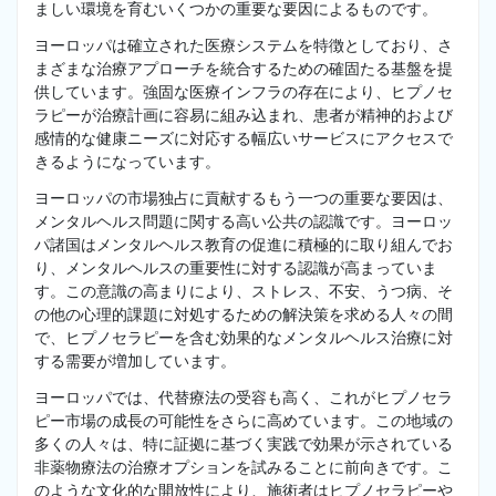
ましい環境を育むいくつかの重要な要因によるものです。
ヨーロッパは確立された医療システムを特徴としており、さ
まざまな治療アプローチを統合するための確固たる基盤を提
供しています。強固な医療インフラの存在により、ヒプノセ
ラピーが治療計画に容易に組み込まれ、患者が精神的および
感情的な健康ニーズに対応する幅広いサービスにアクセスで
きるようになっています。
ヨーロッパの市場独占に貢献するもう一つの重要な要因は、
メンタルヘルス問題に関する高い公共の認識です。ヨーロッ
パ諸国はメンタルヘルス教育の促進に積極的に取り組んでお
り、メンタルヘルスの重要性に対する認識が高まっていま
す。この意識の高まりにより、ストレス、不安、うつ病、そ
の他の心理的課題に対処するための解決策を求める人々の間
で、ヒプノセラピーを含む効果的なメンタルヘルス治療に対
する需要が増加しています。
ヨーロッパでは、代替療法の受容も高く、これがヒプノセラ
ピー市場の成長の可能性をさらに高めています。この地域の
多くの人々は、特に証拠に基づく実践で効果が示されている
非薬物療法の治療オプションを試みることに前向きです。こ
のような文化的な開放性により、施術者はヒプノセラピーや