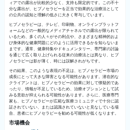
ィアでの露出が比較的少なく、支持も限定的です。この不十
分な露出が、ヒプノセラピーを正当で効果的な治療法として
の公共の認知と理解の低さに大きく寄与しています。
ヒプノセラピーは、テレビ、印刷物、オンラインプラットフ
ォームなどの一般的なメディアチャネルでの露出が限られて
いるため、多くの人々がその利点や、さまざまな精神的およ
び身体的な健康問題にどのように活用できるかを知らないま
まです。通常、健康特集やドキュメンタリー、専門家の討論
を通じて広く取り上げられる従来の治療法とは異なり、ヒプ
ノセラピーは影が薄く、時には誤解されがちです。
その結果、このような表現の不足は、ヒプノセラピー市場の
成長にとって大きな障害となる可能性があります。潜在的な
クライアントは、ヒプノセラピーの効果に対して懐疑的であ
ったり、情報が不足しているため、治療オプションとして試
みる意欲が抑えられる可能性があります。さらに、医療専門
家も、ヒプノセラピーが広範な医療コミュニティで十分に認
証されていない、または認識されていないと見なしている場
合、患者にヒプノセラピーを勧める可能性が低くなります。
市場機会