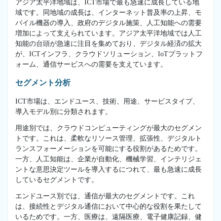
アジア太平洋地域は、ICT市場で最も急速に成長している地
域です。同地域の成長は、インターネット普及率の上昇、モ
バイル機器の導入、政府のデジタル施策、人工知能への需要
増加によって支えられています。アジア太平洋地域では人工
知能の台頭が急速に注目を集めており、デジタル経済の拡大
が、ICTインフラ、クラウドソリューション、IoTプラットフ
ォーム、通信サービスへの需要を支えています。
セグメント分析
ICT市場は、エンドユース、技術、用途、サービスタイプ、
導入モデル別に分類されます。
用途別では、クラウドコンピューティングが最大のセグメン
トです。これは、柔軟なリソース管理、拡張性、デジタルト
ランスフォーメーションを可能にする役割があるためです。
一方、人工知能は、企業が自動化、機械学習、インテリジェ
ントな意思決定ツールを導入するにつれて、最も急速に成長
しているセグメントです。
エンドユース別では、通信が最大のセグメントです。これ
は、接続性とデジタル通信において中心的な役割を果たして
いるためです。一方、医療は、遠隔医療、電子健康記録、健