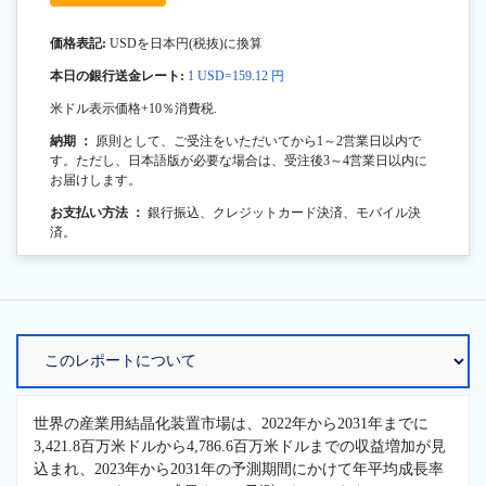
価格表記:
USDを日本円(税抜)に換算
本日の銀行送金レート:
1 USD=159.12 円
米ドル表示価格+10％消費税.
納期 ：
原則として、ご受注をいただいてから1～2営業日以内で
す。ただし、日本語版が必要な場合は、受注後3～4営業日以内に
お届けします。
お支払い方法 ：
銀行振込、クレジットカード決済、モバイル決
済。
世界の産業用結晶化装置市場は、2022年から2031年までに
3,421.8百万米ドルから4,786.6百万米ドルまでの収益増加が見
込まれ、2023年から2031年の予測期間にかけて年平均成長率