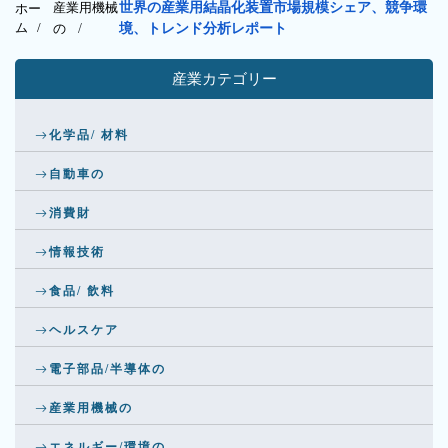
産業用機械
世界の産業用結晶化装置市場規模シェア、競争環
ホー
ム /
の
/
境、トレンド分析レポート
産業カテゴリー
化学品/ 材料
自動車の
消費財
情報技術
食品/ 飲料
ヘルスケア
電子部品/半導体の
産業用機械の
エネルギー/環境の