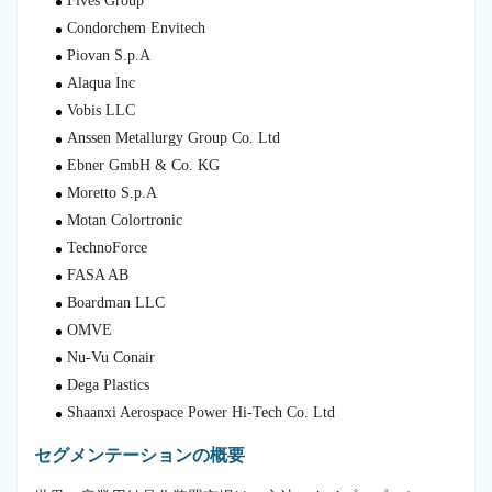
Fives Group
Condorchem Envitech
Piovan S.p.A
Alaqua Inc
Vobis LLC
Anssen Metallurgy Group Co. Ltd
Ebner GmbH & Co. KG
Moretto S.p.A
Motan Colortronic
TechnoForce
FASA AB
Boardman LLC
OMVE
Nu-Vu Conair
Dega Plastics
Shaanxi Aerospace Power Hi-Tech Co. Ltd
セグメンテーションの概要