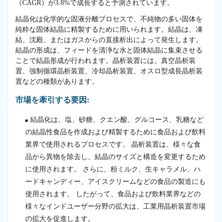
（CAGR）が3.8%で成長すると予測されています。
結晶化は化学的な固液分離プロセスで、不純物の多い固体を
純粋な固体結晶に精製するために用いられます。結晶は、凍
結、沈殿、またはガスからの直接析出によって発生します。
結晶の形成は、フィードを清浄な水と固体結晶に集束させる
ことで結晶形成が行われます。晶析装置には、真空晶析装
置、強制循環晶析装置、冷却晶析装置、オスロ型成長晶析装
置などの種類があります。
市場を牽引する要因:
結晶化は、塩、砂糖、クエン酸、グルコース、乳糖など
の結晶性食品を作成および精製するために食品および飲料
業界で使用されるプロセスです。 晶析装置は、様々な食
品から異物を除去し、結晶のサイズと構造を変更するため
に使用されます。 さらに、粉ミルク、生キャラメル、ハ
ードキャンディー、アイスクリームなどの食品の製造にも
使用されます。 したがって、食品および飲料業界などの
様々なインドユーザー分野の拡大は、工業用晶析装置市場
の拡大を促進します。