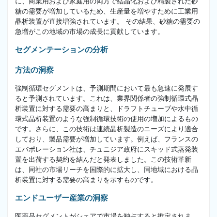
に、商業用および家庭用の両方で結晶化および精製された砂
糖の需要が増加しているため、生産量を増やすために工業用
晶析装置が直接増強されています。 その結果、砂糖の需要の
急増がこの地域の市場の成長に貢献しています。
セグメンテーションの分析
方法の洞察
強制循環セグメントは、予測期間において最も急速に発展す
ると予測されています。これは、業界関係者の強制循環式晶
析装置に対する需要の高まりと、ドラフトチューブや水中循
環式晶析装置のような強制循環技術の使用の増加によるもの
です。さらに、この技術は連続晶析製造のニーズにより適合
しており、製品需要が増加しています。例えば、フランスの
エバポレーション社は、チュニジア政府にスキッド式蒸発装
置を出荷する契約を結んだと発表しました。この技術革新
は、同社の市場リーチを国際的に拡大し、同地域における晶
析装置に対する需要の高まりを示すものです。
エンドユーザー産業の洞察
医薬品セグメントがシェアで市場を独占すると推定されま