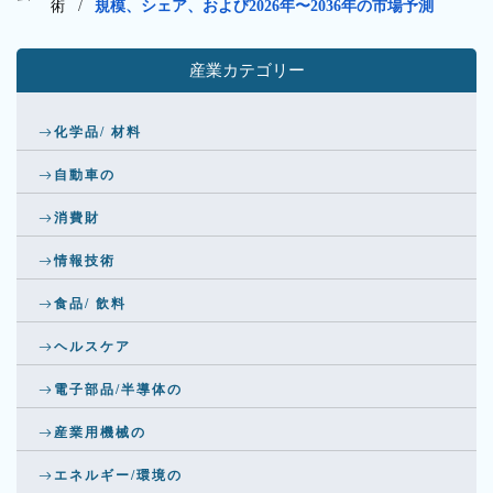
術
/
規模、シェア、および2026年〜2036年の市場予測
産業カテゴリー
化学品/ 材料
自動車の
消費財
情報技術
食品/ 飲料
ヘルスケア
電子部品/半導体の
産業用機械の
エネルギー/環境の