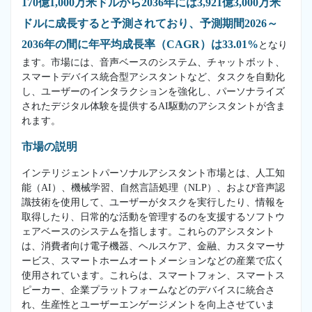
170億1,000万米ドルから2036年には3,921億3,000万米
ドルに成長すると予測されており、予測期間2026～
2036年の間に年平均成長率（CAGR）は33.01%
となり
ます。市場には、音声ベースのシステム、チャットボット、
スマートデバイス統合型アシスタントなど、タスクを自動化
し、ユーザーのインタラクションを強化し、パーソナライズ
されたデジタル体験を提供するAI駆動のアシスタントが含ま
れます。
市場の説明
インテリジェントパーソナルアシスタント市場とは、人工知
能（AI）、機械学習、自然言語処理（NLP）、および音声認
識技術を使用して、ユーザーがタスクを実行したり、情報を
取得したり、日常的な活動を管理するのを支援するソフトウ
ェアベースのシステムを指します。これらのアシスタント
は、消費者向け電子機器、ヘルスケア、金融、カスタマーサ
ービス、スマートホームオートメーションなどの産業で広く
使用されています。これらは、スマートフォン、スマートス
ピーカー、企業プラットフォームなどのデバイスに統合さ
れ、生産性とユーザーエンゲージメントを向上させていま