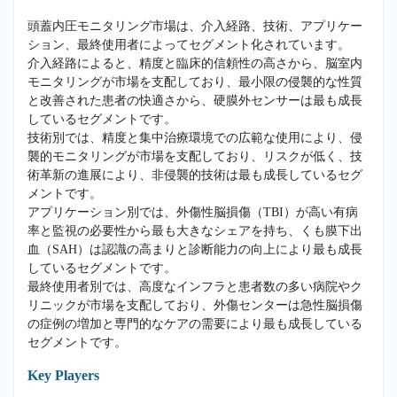
頭蓋内圧モニタリング市場は、介入経路、技術、アプリケー
ション、最終使用者によってセグメント化されています。
介入経路によると、精度と臨床的信頼性の高さから、脳室内
モニタリングが市場を支配しており、最小限の侵襲的な性質
と改善された患者の快適さから、硬膜外センサーは最も成長
しているセグメントです。
技術別では、精度と集中治療環境での広範な使用により、侵
襲的モニタリングが市場を支配しており、リスクが低く、技
術革新の進展により、非侵襲的技術は最も成長しているセグ
メントです。
アプリケーション別では、外傷性脳損傷（TBI）が高い有病
率と監視の必要性から最も大きなシェアを持ち、くも膜下出
血（SAH）は認識の高まりと診断能力の向上により最も成長
しているセグメントです。
最終使用者別では、高度なインフラと患者数の多い病院やク
リニックが市場を支配しており、外傷センターは急性脳損傷
の症例の増加と専門的なケアの需要により最も成長している
セグメントです。
Key Players