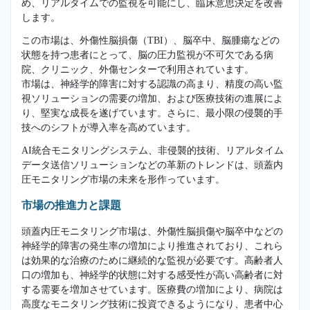
め、リアルタイムでの監視を可能にし、臨床意思決定を改善
します。
この市場は、外傷性脳損傷（TBI）、脳卒中、脳腫瘍などの
状態を持つ患者にとって、脳の圧力監視が不可欠である病
院、クリニック、外傷センターで利用されています。
市場は、神経学的障害に対する認識の高まり、精度の高い監
視ソリューションの需要の増加、および医療技術の進展によ
り、堅実な成長を遂げています。さらに、最小限の侵襲的手
技へのシフトが導入率を高めています。
AI統合モニタリングシステム、非侵襲的技術、リアルタイム
データ送信ソリューションなどの革新のトレンドは、頭蓋内
圧モニタリング市場の未来を形作っています。
市場の推進力と課題
頭蓋内圧モニタリング市場は、外傷性脳損傷や脳卒中などの
神経学的障害の発生率の増加により推進されており、これら
は効果的な治療のために継続的な監視が必要です。高齢者人
口の増加も、神経学的状態に対する感受性が高い高齢者に対
する需要を増加させています。医療費の増加により、病院は
高度なモニタリング技術に投資できるようになり、患者中心