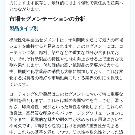
力にますます依存し、最終的にはより強靭で責任ある産業へ
とつながります。
市場セグメンテーションの分析
製品タイプ別
機能性化学薬品セグメントは、予測期間を通じて最大の市場
シェアを維持すると見込まれます。このセグメントには、コ
ーティング剤、顔料、染料などの重要な成分が含まれてお
り、それぞれ紙製品の特性や性能を向上させる上で重要な役
割を果たします。付加価値の高い紙製品の需要が拡大する
中、機能性化学薬品の消費も大幅に増加しており、これは変
化する消費者の嗜好や市場動向に対する業界の対応を反映し
ています。
コーティング化学薬品はこのセグメントにおいて特に重要な
役割を果たします。これらは紙の表面特性を向上させ、滑ら
かさ、印刷適性、光沢といった属性を強化します。これらの
改良は、高品質な印刷からパッケージングソリューションに
至るまで、視覚的な魅力や耐久性が求められる用途において
不可欠です。印刷物や包装における美観の重要性が高まる
中、これらの基準を満たしつつ、防水性や耐久性といった追