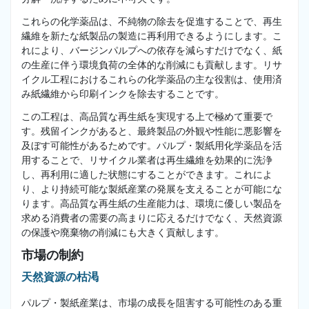
これらの化学薬品は、不純物の除去を促進することで、再生
繊維を新たな紙製品の製造に再利用できるようにします。こ
れにより、バージンパルプへの依存を減らすだけでなく、紙
の生産に伴う環境負荷の全体的な削減にも貢献します。リサ
イクル工程におけるこれらの化学薬品の主な役割は、使用済
み紙繊維から印刷インクを除去することです。
この工程は、高品質な再生紙を実現する上で極めて重要で
す。残留インクがあると、最終製品の外観や性能に悪影響を
及ぼす可能性があるためです。パルプ・製紙用化学薬品を活
用することで、リサイクル業者は再生繊維を効果的に洗浄
し、再利用に適した状態にすることができます。これによ
り、より持続可能な製紙産業の発展を支えることが可能にな
ります。高品質な再生紙の生産能力は、環境に優しい製品を
求める消費者の需要の高まりに応えるだけでなく、天然資源
の保護や廃棄物の削減にも大きく貢献します。
市場の制約
天然資源の枯渇
パルプ・製紙産業は、市場の成長を阻害する可能性のある重