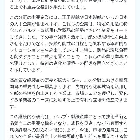
けでなく、環境負荷を最小限に抑えながら品質向上を実現す
る上でも重要な役割を果たしています。
この分野の主要企業には、王子製紙や日本製紙といった日本
の大手企業が含まれます。これらの企業は、特定の用途に特
化したパルプ・製紙用化学薬品の開発において業界をリード
してきました。その専門知識を活かし、紙の機能特性を向上
させるだけでなく、持続可能性の目標とも調和する革新的な
ソリューションを生み出しています。特に、製品の環境負荷
を削減することに重点を置くことで、これらの企業は業界の
先駆けとして、技術の進化と環境への配慮を両立できること
を示しています。
高品質な紙製品の需要が拡大する中、この分野における研究
開発の重要性も一層高まります。先進的な化学技術を活用し
て紙の特性を向上させる企業は、市場シェアを獲得し、変化
する消費者のニーズに対応する上で有利な立場を確立できま
す。
この継続的な研究は、パルプ・製紙産業にとって技術革新と
品質向上の重要な機会となり、成長を促進しながら直面する
環境課題への対応を可能にします。今後、市場の発展は、こ
れらの企業が品質向上と持続可能な取り組みを両立させる能