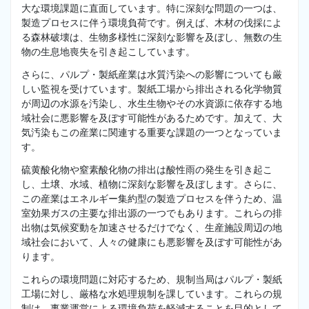
大な環境課題に直面しています。特に深刻な問題の一つは、
製造プロセスに伴う環境負荷です。例えば、木材の伐採によ
る森林破壊は、生物多様性に深刻な影響を及ぼし、無数の生
物の生息地喪失を引き起こしています。
さらに、パルプ・製紙産業は水質汚染への影響についても厳
しい監視を受けています。製紙工場から排出される化学物質
が周辺の水源を汚染し、水生生物やその水資源に依存する地
域社会に悪影響を及ぼす可能性があるためです。加えて、大
気汚染もこの産業に関連する重要な課題の一つとなっていま
す。
硫黄酸化物や窒素酸化物の排出は酸性雨の発生を引き起こ
し、土壌、水域、植物に深刻な影響を及ぼします。さらに、
この産業はエネルギー集約型の製造プロセスを伴うため、温
室効果ガスの主要な排出源の一つでもあります。これらの排
出物は気候変動を加速させるだけでなく、生産施設周辺の地
域社会において、人々の健康にも悪影響を及ぼす可能性があ
ります。
これらの環境問題に対応するため、規制当局はパルプ・製紙
工場に対し、厳格な水処理規制を課しています。これらの規
制は、事業運営による環境負荷を軽減することを目的として