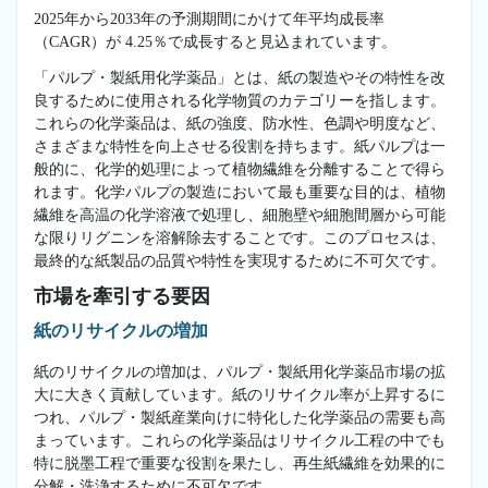
2025年から2033年の予測期間にかけて年平均成長率
（CAGR）が 4.25％で成長すると見込まれています。
「パルプ・製紙用化学薬品」とは、紙の製造やその特性を改
良するために使用される化学物質のカテゴリーを指します。
これらの化学薬品は、紙の強度、防水性、色調や明度など、
さまざまな特性を向上させる役割を持ちます。紙パルプは一
般的に、化学的処理によって植物繊維を分離することで得ら
れます。化学パルプの製造において最も重要な目的は、植物
繊維を高温の化学溶液で処理し、細胞壁や細胞間層から可能
な限りリグニンを溶解除去することです。このプロセスは、
最終的な紙製品の品質や特性を実現するために不可欠です。
市場を牽引する要因
紙のリサイクルの増加
紙のリサイクルの増加は、パルプ・製紙用化学薬品市場の拡
大に大きく貢献しています。紙のリサイクル率が上昇するに
つれ、パルプ・製紙産業向けに特化した化学薬品の需要も高
まっています。これらの化学薬品はリサイクル工程の中でも
特に脱墨工程で重要な役割を果たし、再生紙繊維を効果的に
分解・洗浄するために不可欠です。