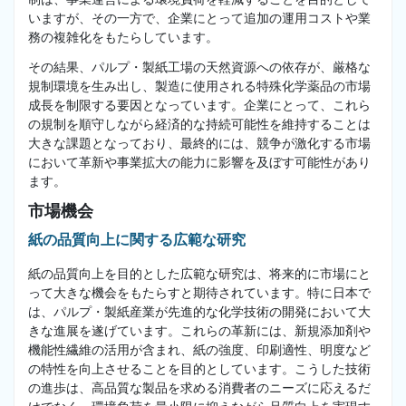
いますが、その一方で、企業にとって追加の運用コストや業
務の複雑化をもたらしています。
その結果、パルプ・製紙工場の天然資源への依存が、厳格な
規制環境を生み出し、製造に使用される特殊化学薬品の市場
成長を制限する要因となっています。企業にとって、これら
の規制を順守しながら経済的な持続可能性を維持することは
大きな課題となっており、最終的には、競争が激化する市場
において革新や事業拡大の能力に影響を及ぼす可能性があり
ます。
市場機会
紙の品質向上に関する広範な研究
紙の品質向上を目的とした広範な研究は、将来的に市場にと
って大きな機会をもたらすと期待されています。特に日本で
は、パルプ・製紙産業が先進的な化学技術の開発において大
きな進展を遂げています。これらの革新には、新規添加剤や
機能性繊維の活用が含まれ、紙の強度、印刷適性、明度など
の特性を向上させることを目的としています。こうした技術
の進歩は、高品質な製品を求める消費者のニーズに応えるだ