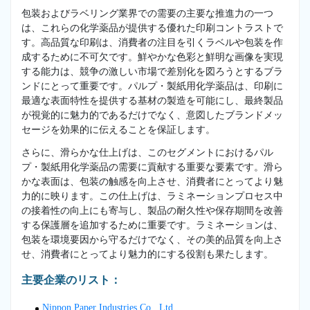
包装およびラベリング業界での需要の主要な推進力の一つ
は、これらの化学薬品が提供する優れた印刷コントラストで
す。高品質な印刷は、消費者の注目を引くラベルや包装を作
成するために不可欠です。鮮やかな色彩と鮮明な画像を実現
する能力は、競争の激しい市場で差別化を図ろうとするブラ
ンドにとって重要です。パルプ・製紙用化学薬品は、印刷に
最適な表面特性を提供する基材の製造を可能にし、最終製品
が視覚的に魅力的であるだけでなく、意図したブランドメッ
セージを効果的に伝えることを保証します。
さらに、滑らかな仕上げは、このセグメントにおけるパル
プ・製紙用化学薬品の需要に貢献する重要な要素です。滑ら
かな表面は、包装の触感を向上させ、消費者にとってより魅
力的に映ります。この仕上げは、ラミネーションプロセス中
の接着性の向上にも寄与し、製品の耐久性や保存期間を改善
する保護層を追加するために重要です。ラミネーションは、
包装を環境要因から守るだけでなく、その美的品質を向上さ
せ、消費者にとってより魅力的にする役割も果たします。
主要企業のリスト：
Nippon Paper Industries Co., Ltd.