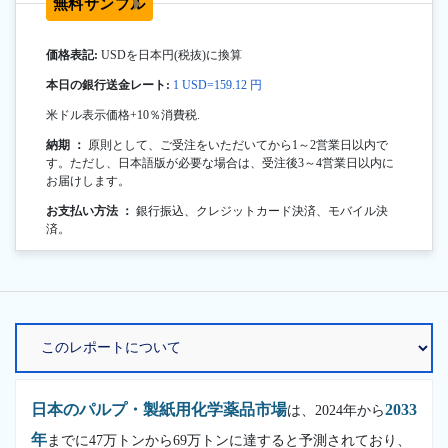
無料サンプル
価格表記:
USDを日本円(税抜)に換算
本日の銀行送金レート:
1 USD=159.12 円
米ドル表示価格+10％消費税.
納期 ：
原則として、ご受注をいただいてから1～2営業日以内で
す。ただし、日本語版が必要な場合は、受注後3～4営業日以内に
お届けします。
お支払い方法 ：
銀行振込、クレジットカード決済、モバイル決
済。
日本のパルプ・製紙用化学薬品市場
2033
は、2024年から
年
までに47万トンから69万トンに達すると予測されており、