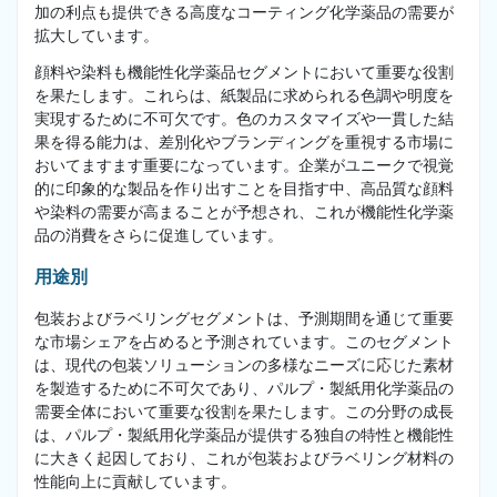
加の利点も提供できる高度なコーティング化学薬品の需要が
拡大しています。
顔料や染料も機能性化学薬品セグメントにおいて重要な役割
を果たします。これらは、紙製品に求められる色調や明度を
実現するために不可欠です。色のカスタマイズや一貫した結
果を得る能力は、差別化やブランディングを重視する市場に
おいてますます重要になっています。企業がユニークで視覚
的に印象的な製品を作り出すことを目指す中、高品質な顔料
や染料の需要が高まることが予想され、これが機能性化学薬
品の消費をさらに促進しています。
用途別
包装およびラベリングセグメントは、予測期間を通じて重要
な市場シェアを占めると予測されています。このセグメント
は、現代の包装ソリューションの多様なニーズに応じた素材
を製造するために不可欠であり、パルプ・製紙用化学薬品の
需要全体において重要な役割を果たします。この分野の成長
は、パルプ・製紙用化学薬品が提供する独自の特性と機能性
に大きく起因しており、これが包装およびラベリング材料の
性能向上に貢献しています。