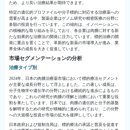
ため、より良い治療結果が期待できます。
特定の遺伝的プロファイルや分子標的に対応する治療薬への
需要が高まる中、製薬企業はゲノム研究や精密医療の分野に
多額の投資を行っています。この傾向は、イノベーションへ
の積極的な取り組みを示しており、各企業は肉腫に対する新
たな効果的な治療法の開発に注力しています。標的治療の開
発に重点を置くことで、革新的な新薬の市場導入が進み、業
界全体の成長を大きく促進しています。
市場セグメンテーションの分析
治療タイプ別
2024年、日本の肉腫治療薬市場において標的療法セグメント
が主要な成長分野として浮上しました。この著しい成長は、
分子生物学や遺伝学の分野における継続的な進歩によるもの
であり、これらの研究が肉腫の理解と治療において重要な役
割を果たしています。日本では、肉腫の遺伝的と分子的基盤
を解明するための研究が積極的に進められており、この分野
への大規模な投資が市場の拡大を後押ししています。
日本政府および規制当局は、標的療法の承認と普及を促進す