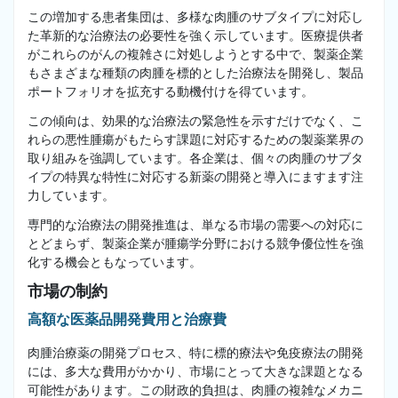
この増加する患者集団は、多様な肉腫のサブタイプに対応し
た革新的な治療法の必要性を強く示しています。医療提供者
がこれらのがんの複雑さに対処しようとする中で、製薬企業
もさまざまな種類の肉腫を標的とした治療法を開発し、製品
ポートフォリオを拡充する動機付けを得ています。
この傾向は、効果的な治療法の緊急性を示すだけでなく、こ
れらの悪性腫瘍がもたらす課題に対応するための製薬業界の
取り組みを強調しています。各企業は、個々の肉腫のサブタ
イプの特異な特性に対応する新薬の開発と導入にますます注
力しています。
専門的な治療法の開発推進は、単なる市場の需要への対応に
とどまらず、製薬企業が腫瘍学分野における競争優位性を強
化する機会ともなっています。
市場の制約
高額な医薬品開発費用と治療費
肉腫治療薬の開発プロセス、特に標的療法や免疫療法の開発
には、多大な費用がかかり、市場にとって大きな課題となる
可能性があります。この財政的負担は、肉腫の複雑なメカニ