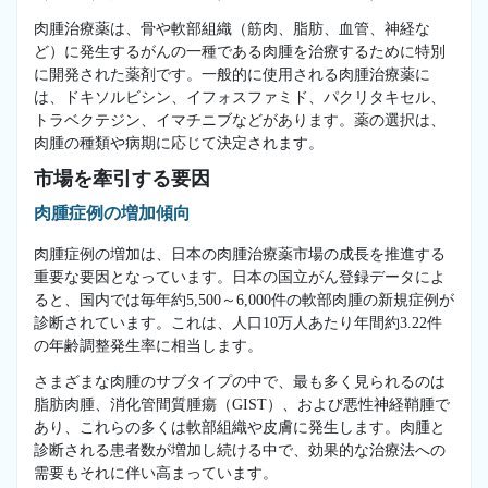
肉腫治療薬は、骨や軟部組織（筋肉、脂肪、血管、神経な
ど）に発生するがんの一種である肉腫を治療するために特別
に開発された薬剤です。一般的に使用される肉腫治療薬に
は、ドキソルビシン、イフォスファミド、パクリタキセル、
トラベクテジン、イマチニブなどがあります。薬の選択は、
肉腫の種類や病期に応じて決定されます。
市場を牽引する要因
肉腫症例の増加傾向
肉腫症例の増加は、日本の肉腫治療薬市場の成長を推進する
重要な要因となっています。日本の国立がん登録データによ
ると、国内では毎年約5,500～6,000件の軟部肉腫の新規症例が
診断されています。これは、人口10万人あたり年間約3.22件
の年齢調整発生率に相当します。
さまざまな肉腫のサブタイプの中で、最も多く見られるのは
脂肪肉腫、消化管間質腫瘍（GIST）、および悪性神経鞘腫で
あり、これらの多くは軟部組織や皮膚に発生します。肉腫と
診断される患者数が増加し続ける中で、効果的な治療法への
需要もそれに伴い高まっています。