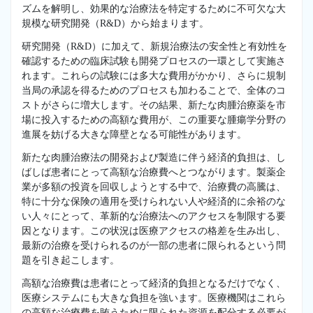
ズムを解明し、効果的な治療法を特定するために不可欠な大
規模な研究開発（R&D）から始まります。
研究開発（R&D）に加えて、新規治療法の安全性と有効性を
確認するための臨床試験も開発プロセスの一環として実施さ
れます。これらの試験には多大な費用がかかり、さらに規制
当局の承認を得るためのプロセスも加わることで、全体のコ
ストがさらに増大します。その結果、新たな肉腫治療薬を市
場に投入するための高額な費用が、この重要な腫瘍学分野の
進展を妨げる大きな障壁となる可能性があります。
新たな肉腫治療法の開発および製造に伴う経済的負担は、し
ばしば患者にとって高額な治療費へとつながります。製薬企
業が多額の投資を回収しようとする中で、治療費の高騰は、
特に十分な保険の適用を受けられない人や経済的に余裕のな
い人々にとって、革新的な治療法へのアクセスを制限する要
因となります。この状況は医療アクセスの格差を生み出し、
最新の治療を受けられるのが一部の患者に限られるという問
題を引き起こします。
高額な治療費は患者にとって経済的負担となるだけでなく、
医療システムにも大きな負担を強います。医療機関はこれら
の高額な治療費を賄うために限られた資源を配分する必要が