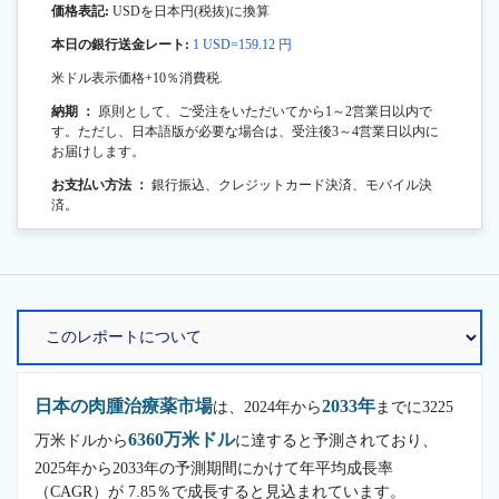
価格表記:
USDを日本円(税抜)に換算
本日の銀行送金レート:
1 USD=159.12 円
米ドル表示価格+10％消費税.
納期 ：
原則として、ご受注をいただいてから1～2営業日以内で
す。ただし、日本語版が必要な場合は、受注後3～4営業日以内に
お届けします。
お支払い方法 ：
銀行振込、クレジットカード決済、モバイル決
済。
日本の肉腫治療薬市場
2033年
は、2024年から
までに3225
6360万米ドル
万米ドルから
に達すると予測されており、
2025年から2033年の予測期間にかけて年平均成長率
（CAGR）が 7.85％で成長すると見込まれています。