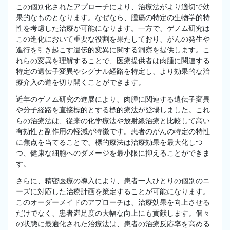
この個別化されたアプローチにより、治療法がより適切で効
果的なものとなります。なぜなら、腫瘍の特定の生物学的特
性を考慮した治療が可能になります。一方で、ゲノム研究は
この進化において重要な役割を果たしており、がんの発生や
進行を引き起こす遺伝的変異に関する洞察を提供します。こ
れらの変異を理解することで、医療提供者は肉腫に関連する
特定の遺伝子変異やシグナル経路を特定し、より効果的な治
療介入の道を切り開くことができます。
近年のゲノム研究の進展により、肉腫に関連する遺伝子変異
や分子経路を直接標的とする標的療法が登場しました。これ
らの治療法は、従来の化学療法や放射線治療と比較して高い
有効性と副作用の軽減が特徴です。患者のがんの特定の特性
に焦点を当てることで、標的療法は治療効果を最大化しつ
つ、健康な細胞へのダメージを最小限に抑えることができま
す。
さらに、精密医療の導入により、患者一人ひとりの個別のニ
ーズに対応した治療計画を策定することが可能になります。
このオーダーメイドのアプローチは、治療効果を向上させる
だけでなく、患者満足度の大幅な向上にも貢献します。個々
の状態に最適化された治療法は、患者の治療反応率を高める