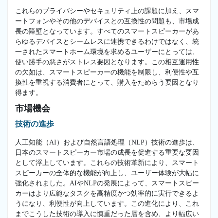
これらのプライバシーやセキュリティ上の課題に加え、スマ
ートフォンやその他のデバイスとの互換性の問題も、市場成
長の障壁となっています。すべてのスマートスピーカーがあ
らゆるデバイスとシームレスに連携できるわけではなく、統
一されたスマートホーム環境を求めるユーザーにとっては、
使い勝手の悪さがストレス要因となります。この相互運用性
の欠如は、スマートスピーカーの機能を制限し、利便性や互
換性を重視する消費者にとって、購入をためらう要因となり
得ます。
市場機会
技術の進歩
人工知能（AI）および自然言語処理（NLP）技術の進歩は、
日本のスマートスピーカー市場の成長を促進する重要な要因
として浮上しています。これらの技術革新により、スマート
スピーカーの全体的な機能が向上し、ユーザー体験が大幅に
強化されました。AIやNLPの発展によって、スマートスピー
カーはより広範なタスクを高精度かつ効率的に実行できるよ
うになり、利便性が向上しています。この進化により、これ
までこうした技術の導入に慎重だった層を含め、より幅広い