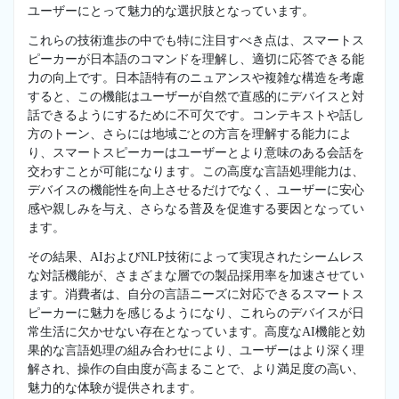
ユーザーにとって魅力的な選択肢となっています。
これらの技術進歩の中でも特に注目すべき点は、スマートス
ピーカーが日本語のコマンドを理解し、適切に応答できる能
力の向上です。日本語特有のニュアンスや複雑な構造を考慮
すると、この機能はユーザーが自然で直感的にデバイスと対
話できるようにするために不可欠です。コンテキストや話し
方のトーン、さらには地域ごとの方言を理解する能力によ
り、スマートスピーカーはユーザーとより意味のある会話を
交わすことが可能になります。この高度な言語処理能力は、
デバイスの機能性を向上させるだけでなく、ユーザーに安心
感や親しみを与え、さらなる普及を促進する要因となってい
ます。
その結果、AIおよびNLP技術によって実現されたシームレス
な対話機能が、さまざまな層での製品採用率を加速させてい
ます。消費者は、自分の言語ニーズに対応できるスマートス
ピーカーに魅力を感じるようになり、これらのデバイスが日
常生活に欠かせない存在となっています。高度なAI機能と効
果的な言語処理の組み合わせにより、ユーザーはより深く理
解され、操作の自由度が高まることで、より満足度の高い、
魅力的な体験が提供されます。