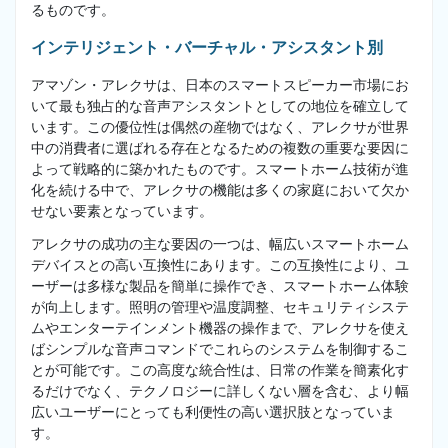
るものです。
インテリジェント・バーチャル・アシスタント別
アマゾン・アレクサは、日本のスマートスピーカー市場にお
いて最も独占的な音声アシスタントとしての地位を確立して
います。この優位性は偶然の産物ではなく、アレクサが世界
中の消費者に選ばれる存在となるための複数の重要な要因に
よって戦略的に築かれたものです。スマートホーム技術が進
化を続ける中で、アレクサの機能は多くの家庭において欠か
せない要素となっています。
アレクサの成功の主な要因の一つは、幅広いスマートホーム
デバイスとの高い互換性にあります。この互換性により、ユ
ーザーは多様な製品を簡単に操作でき、スマートホーム体験
が向上します。照明の管理や温度調整、セキュリティシステ
ムやエンターテインメント機器の操作まで、アレクサを使え
ばシンプルな音声コマンドでこれらのシステムを制御するこ
とが可能です。この高度な統合性は、日常の作業を簡素化す
るだけでなく、テクノロジーに詳しくない層を含む、より幅
広いユーザーにとっても利便性の高い選択肢となっていま
す。