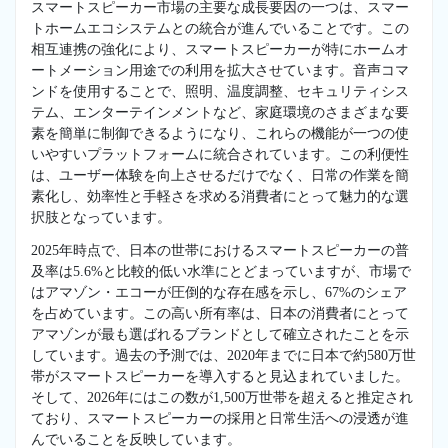
スマートスピーカー市場の主要な成長要因の一つは、スマー
トホームエコシステムとの統合が進んでいることです。この
相互連携の強化により、スマートスピーカーが特にホームオ
ートメーション用途での利用を拡大させています。音声コマ
ンドを使用することで、照明、温度調整、セキュリティシス
テム、エンターテインメントなど、家庭環境のさまざまな要
素を簡単に制御できるようになり、これらの機能が一つの使
いやすいプラットフォームに統合されています。この利便性
は、ユーザー体験を向上させるだけでなく、日常の作業を簡
素化し、効率性と手軽さを求める消費者にとって魅力的な選
択肢となっています。
2025年時点で、日本の世帯におけるスマートスピーカーの普
及率は5.6%と比較的低い水準にとどまっていますが、市場で
はアマゾン・エコーが圧倒的な存在感を示し、67%のシェア
を占めています。この高い所有率は、日本の消費者にとって
アマゾンが最も選ばれるブランドとして確立されたことを示
しています。過去の予測では、2020年までに日本で約580万世
帯がスマートスピーカーを導入すると見込まれていました。
そして、2026年にはこの数が1,500万世帯を超えると推定され
ており、スマートスピーカーの採用と日常生活への浸透が進
んでいることを反映しています。