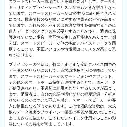
スマートスピーカー市場の拡大を阻む要因として、データセ
キュリティとプライバシーのリスクが最も大きな懸念となっ
ています。スマートスピーカーが日常生活に深く統合される
につれ、機密情報の取り扱いに対する消費者の不安が高まっ
ています。これらのデバイスは最適な機能を発揮するために
個人データへのアクセスを必要とすることが多く、適切に保
護されていない場合、脆弱性が生じる可能性があります。例
えば、スマートスピーカーが他の接続デバイスとデータを同
期することで、不正アクセスや情報漏洩のリスクが高まる恐
れがあります。
プライバシーの問題は、特にさまざまな接続デバイス間での
データのやり取りに関して、市場環境をさらに複雑にしてい
ます。スマートスピーカーがスマートフォンやタブレット、
その他のスマートホーム技術と連携することで、個人データ
が傍受されたり、不適切に利用されたりするリスクが高まり
ます。消費者は、自分の会話や嗜好がどの程度記録・分析さ
れているのかについて不安を感じ、スマートスピーカーの導
入に慎重になる傾向があります。この懐疑的な姿勢は、大規
模なデータ流出やプライバシー侵害の事例が相次いだことに
よってさらに強まり、こうしたデバイスを使用することの影
響についての懸念が高まっています。