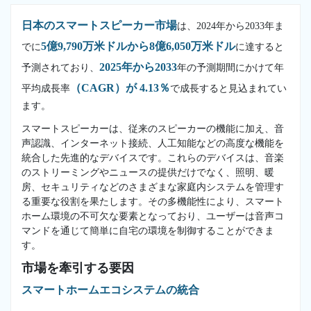
日本のスマートスピーカー市場
は、2024年から2033年ま
5億9,790万米ドルから8億6,050万米ドル
でに
に達すると
2025年から2033
予測されており、
年の予測期間にかけて年
（CAGR）が 4.13％
平均成長率
で成長すると見込まれてい
ます。
スマートスピーカーは、従来のスピーカーの機能に加え、音
声認識、インターネット接続、人工知能などの高度な機能を
統合した先進的なデバイスです。これらのデバイスは、音楽
のストリーミングやニュースの提供だけでなく、照明、暖
房、セキュリティなどのさまざまな家庭内システムを管理す
る重要な役割を果たします。その多機能性により、スマート
ホーム環境の不可欠な要素となっており、ユーザーは音声コ
マンドを通じて簡単に自宅の環境を制御することができま
す。
市場を牽引する要因
スマートホームエコシステムの統合