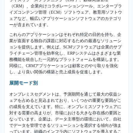
（CRM）、企業向けコラボレーションツール、エンタープラ
イズコンテンツ管理（ECM）ソフトウェア、教育用ソフトウ
ェアなど、幅広いアプリケーションソフトウェアのカテゴリ
ーが含まれています。
これらのアプリケーションはそれぞれ特定の目的を持ち、企
業が直面する独自の課題に対応するための最適なソリューシ
ョンを提供します。例えば、SCMソフトウェアは企業のサプ
ライチェーン管理を効率化し、ERPシステムはさまざまな業
務機能を統合した一元的なプラットフォームを構築します。
同様に、CRMアプリケーションは顧客とのやり取りを強化
し、より良い関係の構築と売上成長を促進します。
展開モード別
オンプレミスセグメントは、予測期間を通じて最大の収益シ
ェアを占めると見込まれており、いくつかの重要な要因がこ
の成長を支えています。特に、オンプレミスソフトウェアに
対する需要の高まりが、市場における大きな存在感の要因と
なっています。企業は、データ主導型の環境において、自社
でデータを管理できるソリューションを選択する傾向が強ま
っています。組織のインフラ内にソフトウェアを導入するこ