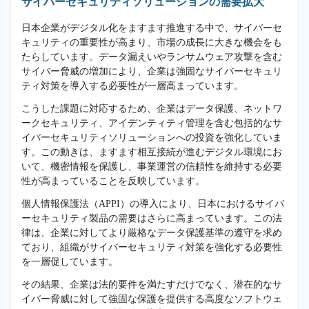
サイバーセキュリティソリューションの需要拡大
日本企業がデジタル化をますます推進する中で、サイバーセ
キュリティの重要性が高まり、市場の成長に大きな機会をも
たらしています。データ漏えいやランサムウェア攻撃を含む
サイバー脅威の増加により、企業は強固なサイバーセキュリ
ティ対策を導入する必要性が一層高まっています。
こうした課題に対応するため、企業はデータ保護、ネットワ
ークセキュリティ、アイデンティティ管理を含む包括的なサ
イバーセキュリティソリューションへの投資を強化していま
す。この動きは、ますます相互接続が進むデジタル環境にお
いて、機密情報を保護し、事業運営の信頼性を維持する必要
性が高まっていることを反映しています。
個人情報保護法（APPI）の導入により、日本におけるサイバ
ーセキュリティ製品の需要はさらに高まっています。この法
律は、企業に対してより厳格なデータ保護基準の遵守を求め
ており、組織がサイバーセキュリティ対策を強化する必要性
を一層促しています。
その結果、企業は法的要件を満たすだけでなく、潜在的なサ
イバー脅威に対して強固な保護を提供する高度なソフトウェ