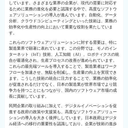
しています。さまざまな業界の企業が、現代の需要に対応す
るために業務の進化を必要と認識する中で、高度なソフトウ
ェアソリューションの導入が進んでいます。自動化、データ
分析、クラウドコンピューティングといった技術は、業務の
効率化や生産性の向上において重要な役割を果たしていま
す。
これらのソフトウェアソリューションに対する需要は、特に
製造業界で顕著に表れています。この分野では、モノのイン
ターネット（IoT）技術、人工知能（AI）、ロボティクスの統
合が最適化され、生産プロセスの改善が進められています。
これらの最先端ツールを導入することで、製造業者はワーク
フローを加速させ、無駄を削減し、生産量の向上を実現でき
ます。こうした技術の統合に注力することで、業務の効率化
が促進されるだけでなく、日本の製造業が世界市場でより競
争力を持つことにもつながり、国内のソフトウェア市場の成
長に貢献しています。
民間企業の取り組みに加えて、デジタルイノベーションを促
進する政府の政策や支援策も、高度なソフトウェアソリュー
ションの導入を大きく後押ししています。日本政府はデジタ
ル経済への移行の重要性を認識しており、企業が技術の進歩