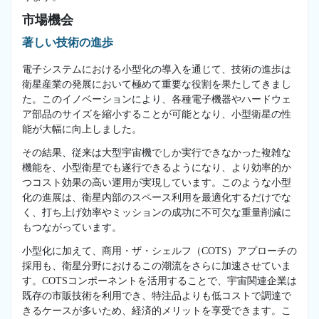
市場機会
著しい技術の進歩
電子システムにおける小型化の導入を通じて、技術の進歩は
衛星産業の発展において極めて重要な役割を果たしてきまし
た。このイノベーションにより、各種電子機器やハードウェ
ア部品のサイズを縮小することが可能となり、小型衛星の性
能が大幅に向上しました。
その結果、従来は大型宇宙機でしか実行できなかった複雑な
機能を、小型衛星でも遂行できるようになり、より効率的か
つコスト効果の高い運用が実現しています。このような小型
化の進展は、衛星内部のスペース利用を最適化するだけでな
く、打ち上げ効率やミッションの成功に不可欠な重量削減に
もつながっています。
小型化に加えて、商用・ザ・シェルフ（COTS）アプローチの
採用も、衛星分野におけるこの潮流をさらに加速させていま
す。COTSコンポーネントを活用することで、宇宙関連企業は
既存の市販技術を利用でき、特注品よりも低コストで調達で
きるケースが多いため、経済的メリットを享受できます。こ