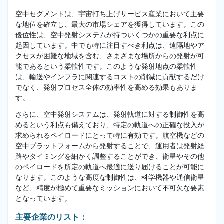
空中セグメントは、宇宙打ち上げサービス産業において主要
な地位を確立し、最大の市場シェアを獲得しています。この
優位性は、空中発射システムが持ついくつかの重要な利点に
起因しています。中でも特に注目すべき利点は、遠隔地やア
クセスが困難な地域を含む、さまざまな場所からの発射が可
能であるという柔軟性です。このような発射地点の柔軟性
は、輸送やインフラに関連するコストの削減に貢献するだけ
でなく、発射プロセス全体の効率性を高める効果もありま
す。
さらに、空中発射システムは、発射軌道に対する制御性を高
めるという利点も備えており、特定の軌道への正確な投入が
求められるペイロードにとって特に有効です。航空機などの
空中プラットフォームから発射することで、運用者は発射経
路やタイミングを細かく調整することができ、衛星やその他
のペイロードを所定の軌道へ最適に送り届けることが可能に
なります。このような高度な制御性は、科学機器や通信衛星
など、精度が極めて重要なミッションにおいて不可欠な要素
となっています。
主要企業のリスト：