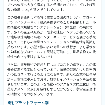
術への依存も大きく増加すると予測されており、打ち上げ件
数の急増につながると見られています。
この成長を後押しする特に重要な要因のひとつが、ブロード
バンドインターネット接続を提供することを目的とした、小
型衛星の大規模なコンステレーション（衛星群）の展開で
す。多くの企業や組織が、従来の通信インフラが整っていな
い地域や遠隔地に高速インターネットサービスを届ける手段
として、これらの衛星コンステレーションの可能性を認識し
始めています。小型で数の多い衛星への移行は、より柔軟か
つ効率的なブロードバンド展開を可能にし、世界規模での接
続性の向上を実現するものです。
さらに、衛星技術の進歩と打ち上げコストの低下も、この成
長を促進する要因となっています。衛星の製造がより効率的
かつ低コストで行えるようになる中で、新たな企業や団体が
次々と市場に参入しており、競争とイノベーションを活発化
させています。このような衛星へのアクセスの民主化は、衛
星セグメントの成長を後押しするだけでなく、宇宙産業全体
の活性化にもつながっています。
発射プラットフォーム別