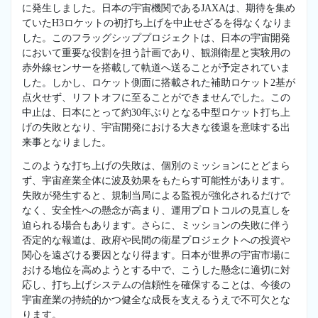
に発生しました。日本の宇宙機関であるJAXAは、期待を集め
ていたH3ロケットの初打ち上げを中止せざるを得なくなりま
した。このフラッグシッププロジェクトは、日本の宇宙開発
において重要な役割を担う計画であり、観測衛星と実験用の
赤外線センサーを搭載して軌道へ送ることが予定されていま
した。しかし、ロケット側面に搭載された補助ロケット2基が
点火せず、リフトオフに至ることができませんでした。この
中止は、日本にとって約30年ぶりとなる中型ロケット打ち上
げの失敗となり、宇宙開発における大きな後退を意味する出
来事となりました。
このような打ち上げの失敗は、個別のミッションにとどまら
ず、宇宙産業全体に波及効果をもたらす可能性があります。
失敗が発生すると、規制当局による監視が強化されるだけで
なく、安全性への懸念が高まり、運用プロトコルの見直しを
迫られる場合もあります。さらに、ミッションの失敗に伴う
否定的な報道は、政府や民間の衛星プロジェクトへの投資や
関心を遠ざける要因となり得ます。日本が世界の宇宙市場に
おける地位を高めようとする中で、こうした懸念に適切に対
応し、打ち上げシステムの信頼性を確保することは、今後の
宇宙産業の持続的かつ健全な成長を支えるうえで不可欠とな
ります。