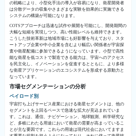
の戦略により、小型化手法の導入が容易になり、衛星開発者
は分散データの収集やさまざまな実験を効果的に実施できる
システムの構築が可能になります。
COTSアプローチは迅速な試作や展開を可能にし、開発期間の
大幅な短縮を実現しつつ、高い性能レベルも維持できます。
こうした技術革新は地域市場にも好影響を与えており、スタ
ートアップ企業や中小企業を含むより幅広い関係者が宇宙探
査や衛星配備に参加できるようになっています。小型で高性
能な衛星を低コストで製造できる能力は、宇宙へのアクセス
を民主化し、イノベーションを促進するとともに、より多様
な衛星アプリケーションのエコシステムを形成する原動力と
なっています。
市場セグメンテーションの分析
ペイロード別
宇宙打ち上げサービス産業における衛星セグメントは、他の
セグメントを上回るペースで急速な拡大が見込まれていま
す。これは、通信、ナビゲーション、地球観測、科学研究な
ど、多岐にわたる用途において衛星の需要が高まっているこ
とが主な要因です。これらの用途は現代社会においてますま
す重要な役割を担うようになっており、それに伴って衛星技