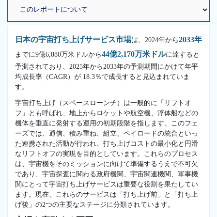
日本の宇宙打ち上げサービス市場
2033年
は、2024年から
44億2,170万米ドル
までに9億6,880万米ドルから
に達すると
予測されており、2025年から2033年の予測期間にかけて年平
均成長率（CAGR）が 18.3％で成長すると見込まれていま
す。
宇宙打ち上げ（スペースローンチ）は一般的に「リフトオ
フ」とも呼ばれ、地上からロケットや航空機、浮体船などの
機体を垂直に発射する運用の初期段階を指します。このフェ
ーズでは、通信、積み重ね、組立、ペイロードの統合といっ
た連携された活動が行われ、打ち上げコストの最小化と円滑
なリフトオフの実現を目的としています。これらのプロセス
は、宇宙機をそのミッションに向けて準備するうえで不可欠
であり、宇宙探査に関わる政府機関、宇宙関連機関、軍事機
関にとって宇宙打ち上げサービスは重要な役割を果たしてい
ます。現在、これらのサービスは「打ち上げ前」と「打ち上
げ後」の2つの主要なステージに分類されています。