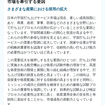
市場を牽引する要因
さまざまな産業における採用の拡大
日本の宇宙打ち上げサービス市場は現在、著しい成長段階に
あり、商業、政府、軍事、防衛などのさまざまな分野におい
て打ち上げプロセスの活用が広がっていることが主な要因と
なっています。宇宙関連活動への関心と投資が高まる中で、
これらの分野の多様な目的を支えるために、宇宙打ち上げサ
ービスへの需要が堅調に拡大しています。国家や企業が宇宙
の戦略的重要性を認識する中で、信頼性の高い打ち上げ能力
の必要性はかつてないほど高まっています。
この需要拡大を後押しする主な要因のひとつが、打ち上げ時
に実施される航空機および衛星の試験件数の増加です。高度
な衛星技術の開発と展開に取り組む組織が増加する中で、打
ち上げ活動の頻度も自然と高まっています。この傾向は、宇
宙探査や衛星配備に対する信頼感の高まりを示すと同時に、
ミッションの成功と信頼性を確保するための厳格な試験プロ
トコルの重要性を強調しています。効果的な試験および検証
プロセスの必要性は非常に高く、衛星運用全体の安全性と有
効性に直結することから、市場成長の原動力となっていま
す。