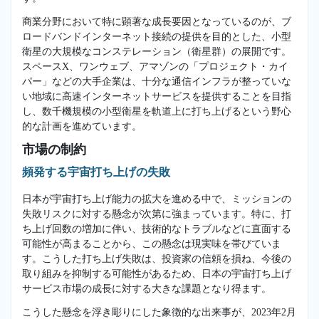
商業分野において特に顕著な成長要因となっているのが、ブ
ロードバンドインターネット接続の提供を目的とした、小型
衛星の大規模なコンステレーション（衛星群）の展開です。
スペースX、ワンウェブ、アマゾンの「プロジェクト・カイ
パー」などの大手企業は、十分な通信インフラが整っていな
い地域に高速インターネットサービスを提供することを目指
し、数千機規模の小型衛星を軌道上に打ち上げるという野心
的な計画を進めています。
市場の制約
頻発する宇宙打ち上げの失敗
日本が宇宙打ち上げ能力の拡大を進める中で、ミッションの
失敗リスクに対する懸念が次第に強まっています。特に、打
ち上げ回数の増加に伴い、技術的なトラブルなどに直面する
可能性が高まることから、この懸念は現実味を帯びていま
す。こうした打ち上げ失敗は、投資家の信頼を損ね、今後の
取り組みを抑制する可能性があるため、日本の宇宙打ち上げ
サービス市場の成長に対する大きな課題となり得ます。
こうした懸念を浮き彫りにした象徴的な出来事が、2023年2月