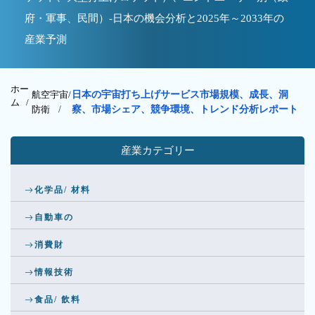
府・軍事、民間）-日本の機会分析と2025年～2033年の
産業予測
ホー
航空宇宙/
日本の宇宙打ち上げサービス市場規模、成長、洞
ム /
防衛
/
察、市場シェア、競争環境、トレンド分析レポート
産業カテゴリー
化学品/ 材料
自動車の
消費財
情報技術
食品/ 飲料