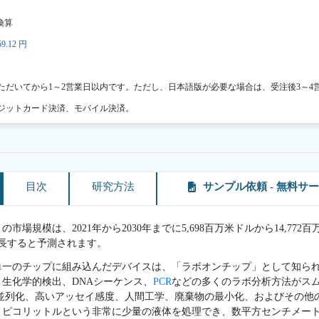
換算
9.12 円
ただいてから1～2営業日以内です。ただし、日本語版が必要な場合は、受注後3～4
ジットカード決済、モバイル決済。
目次
研究方法
サンプル依頼 - 無料サ
市場規模は、2021年から2030年までに5,698百万米ドルから14,77
で成長すると予測されます。
単一のチップに組み込んだデバイスは、「ラボオンチップ」として知られ
生化学的検出、DNAシーケンス、
PCR
などの多くのラボ分析方法がス
並列化、高いアッセイ感度、人間工学、廃棄物の最小化、およびその他
、ピコリットルという非常に少量の液体を処理でき、数平方センチメー