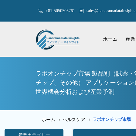
+81-5050505761
sales@panoramadatainsights.
ホーム
産業
ラボオンチップ市場 製品別（試薬
チップ、その他） アプリケーション別
世界機会分析および産業予測
ホーム /
ヘルスケア
ラボオンチップ市場
/
産業カテゴリー