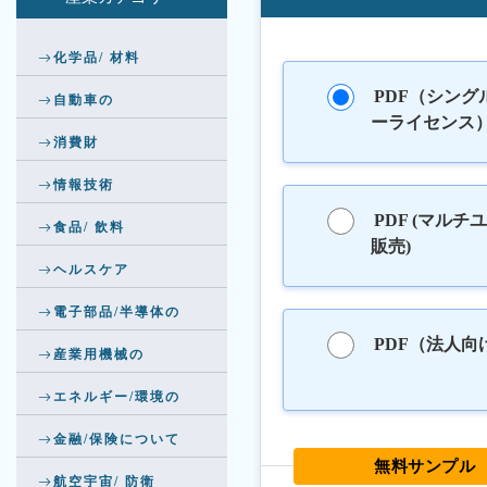
化学品/ 材料
PDF（シング
自動車の
ーライセンス
消費財
情報技術
PDF (マルチ
食品/ 飲料
販売)
ヘルスケア
電子部品/半導体の
PDF（法人向
産業用機械の
エネルギー/環境の
金融/保険について
無料サンプル
航空宇宙/ 防衛