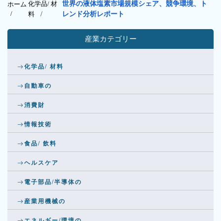
化学品/ 材
世界の液体塩素市場規模シェア、競争環境、ト
ホーム
/
料
/
レンド分析レポート
産業カテゴリー
化学品/ 材料
自動車の
消費財
情報技術
食品/ 飲料
ヘルスケア
電子部品/半導体の
産業用機械の
エネルギー/環境の