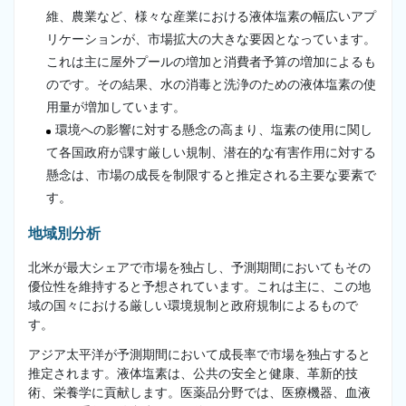
維、農業など、様々な産業における液体塩素の幅広いアプ
リケーションが、市場拡大の大きな要因となっています。
これは主に屋外プールの増加と消費者予算の増加によるも
のです。その結果、水の消毒と洗浄のための液体塩素の使
用量が増加しています。
環境への影響に対する懸念の高まり、塩素の使用に関し
て各国政府が課す厳しい規制、潜在的な有害作用に対する
懸念は、市場の成長を制限すると推定される主要な要素で
す。
地域別分析
北米が最大シェアで市場を独占し、予測期間においてもその
優位性を維持すると予想されています。これは主に、この地
域の国々における厳しい環境規制と政府規制によるもので
す。
アジア太平洋が予測期間において成長率で市場を独占すると
推定されます。液体塩素は、公共の安全と健康、革新的技
術、栄養学に貢献します。医薬品分野では、医療機器、血液