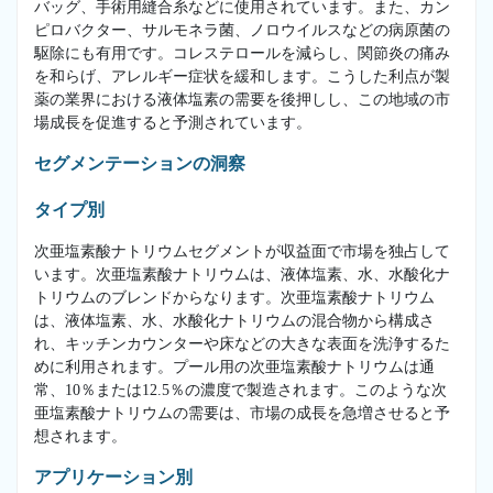
バッグ、手術用縫合糸などに使用されています。また、カン
ピロバクター、サルモネラ菌、ノロウイルスなどの病原菌の
駆除にも有用です。コレステロールを減らし、関節炎の痛み
を和らげ、アレルギー症状を緩和します。こうした利点が製
薬の業界における液体塩素の需要を後押しし、この地域の市
場成長を促進すると予測されています。
セグメンテーションの洞察
タイプ別
次亜塩素酸ナトリウムセグメントが収益面で市場を独占して
います。次亜塩素酸ナトリウムは、液体塩素、水、水酸化ナ
トリウムのブレンドからなります。次亜塩素酸ナトリウム
は、液体塩素、水、水酸化ナトリウムの混合物から構成さ
れ、キッチンカウンターや床などの大きな表面を洗浄するた
めに利用されます。プール用の次亜塩素酸ナトリウムは通
常、10％または12.5％の濃度で製造されます。このような次
亜塩素酸ナトリウムの需要は、市場の成長を急増させると予
想されます。
アプリケーション別