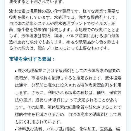
成長すると予測されています。
液体塩素は汎用性の高い化学薬品です。様々な産業で重要な
役割を果たしています。水処理では、強力な殺菌剤として、
自治体の給水システムや廃水処理プラントでウイルス、細
菌、微生物を効果的に除去します。水処理での役割にとどま
らず、液体塩素は製紙、繊維、パルプ産業における漂白剤製
造の重要な成分でもあります。布地や紙製品から色を除去す
るその能力は、漂白プロセスにとって主要なものです。
市場を牽引する要因：
廃水処理産業における殺菌剤としての液体塩素の需要の
急増が、市場成長を後押しすると推定されます。液体塩素
は通常、分配前に廃水に投入される液体塩素漂白剤を利用
します。さらに、利用される塩素の種類は、価格、保管方
法の選択、必要なpH条件によって決定されることがあり
ます。その結果、液体塩素は細胞物質を酸化させることで
標的生物を死滅させるため、自治体廃水の消毒剤として最
も広く利用されています。
塗料及び染料、パルプ及び製紙、化学加工、医薬品、繊