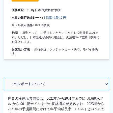
価格表記:
USDを日本円(税抜)に換算
本日の銀行送金レート:
1 USD=159.12 円
米ドル表示価格+10％消費税.
納期 ：
原則として、ご受注をいただいてから1～2営業日以内で
す。ただし、日本語版が必要な場合は、受注後3～4営業日以内に
お届けします。
お支払い方法 ：
銀行振込、クレジットカード決済、モバイル決
済。
世界の液体塩素市場は、2022年から2031年までに 58.6億米ド
ル から 90.1億米ドルまでの収益増加が見込まれ、2023年から
2031年の予測期間にかけて年平均成長率（CAGR）が 4.9％で