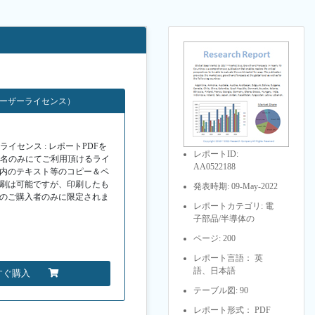
ユーザーライセンス）
イセンス : レポートPDFを
レポートID:
１名のみにてご利用頂けるライ
AA0522188
F内のテキスト等のコピー＆ペ
印刷は可能ですが、印刷したも
発表時期: 09-May-2022
Fのご購入者のみに限定されま
レポートカテゴリ: 電
子部品/半導体の
ページ: 200
レポート言語： 英
語、日本語
すぐ購入
テーブル図: 90
レポート形式： PDF