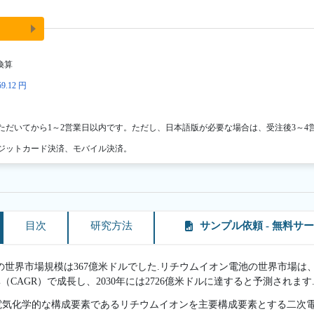
換算
9.12 円
ただいてから1～2営業日以内です。ただし、日本語版が必要な場合は、受注後3～4
ジットカード決済、モバイル決済。
目次
研究方法
サンプル依頼 - 無料サ
の世界市場規模は367億米ドルでした.リチウムイオン電池の世界市場は、2
（CAGR）で成長し、2030年には2726億米ドルに達すると予測されます
電気化学的な構成要素であるリチウムイオンを主要構成要素とする二次電