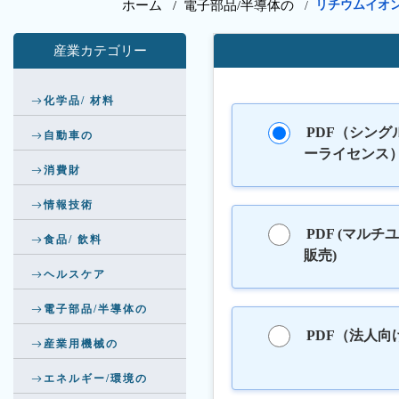
ホーム /
電子部品/半導体の
リチウムイオ
/
産業カテゴリー
化学品/ 材料
PDF（シング
自動車の
ーライセンス
消費財
情報技術
PDF (マルチ
食品/ 飲料
販売)
ヘルスケア
電子部品/半導体の
PDF（法人向
産業用機械の
エネルギー/環境の