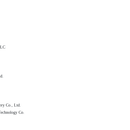
LLC
d.
ery Co., Ltd.
echnology Co.