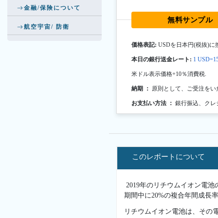
金融/保険について
無料サンプル
航空宇宙/ 防衛
価格表記:
USDを日本円(税抜)に
本日の銀行送金レート:
1 USD=15
米ドル表示価格+10％消費税.
納期 ：
原則として、ご受注をい
お支払い方法 ：
銀行振込、クレ
このレポートについて
2019年のリチウムイオン電池
期間中に20%の複合年間成長率
リチウムイオン電池は、その