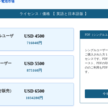
ン電池市場
ライセンス / 価格 【 英語と日本語版 】
PDF（シングル
USD 4500
ルユーザ
）
716040円
シングルユーザーラ
ご購入された方
センスです。PD
USD 5500
ユーザー
ースト、PDFの
ののご利用もPD
875160円
す。
USD 6500
け販売）
今
1034280円