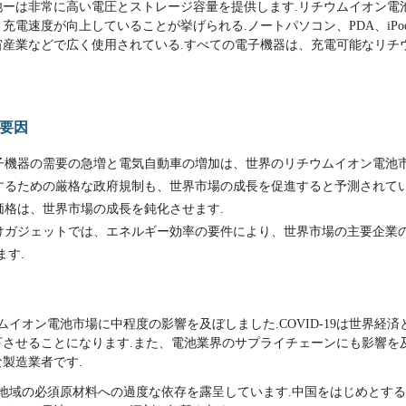
池ーは非常に高い電圧とストレージ容量を提供します.リチウムイオン電
充電速度が向上していることが挙げられる.ノートパソコン、PDA、iP
宙産業などで広く使用されている.すべての電子機器は、充電可能なリチ
要因
子機器の需要の急増と電気自動車の増加は、世界のリチウムイオン電池市
するための厳格な政府規制も、世界市場の成長を促進すると予測されてい
価格は、世界市場の成長を鈍化させます.
けガジェットでは、エネルギー効率の要件により、世界市場の主要企業
ます.
チウムイオン電池市場に中程度の影響を及ぼしました.COVID-19は世界
させることになります.また、電池業界のサプライチェーンにも影響を
製造業者です.
むこの地域の必須原材料への過度な依存を露呈しています.中国をはじめとす