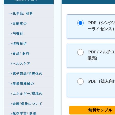
化学品/ 材料
PDF（シング
自動車の
ーライセンス
消費財
情報技術
PDF (マルチ
食品/ 飲料
販売)
ヘルスケア
電子部品/半導体の
PDF（法人向
産業用機械の
エネルギー/環境の
金融/保険について
無料サンプル
航空宇宙/ 防衛