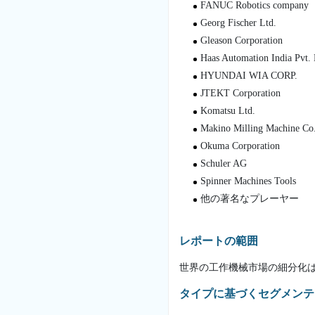
FANUC Robotics company
Georg Fischer Ltd.
Gleason Corporation
Haas Automation India Pvt. 
HYUNDAI WIA CORP.
JTEKT Corporation
Komatsu Ltd.
Makino Milling Machine Co.
Okuma Corporation
Schuler AG
Spinner Machines Tools
他の著名なプレーヤー
レポートの範囲
世界の工作機械市場の細分化
タイプに基づくセグメンテ