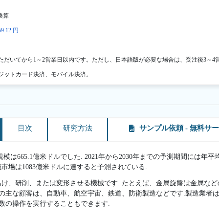
換算
9.12 円
ただいてから1～2営業日以内です。ただし、日本語版が必要な場合は、受注後3～4
ジットカード決済、モバイル決済。
目次
研究方法
サンプル依頼 - 無料サ
模は665.1億米ドルでした. 2021年から2030年までの予測期間には年
械市場は1083億米ドルに達すると予測されている.
け、研削、または変形させる機械です. たとえば、金属旋盤は金属な
械の主な顧客は、自動車、航空宇宙、鉄道、防衛製造などです.製造業者
複数の操作を実行することもできます.