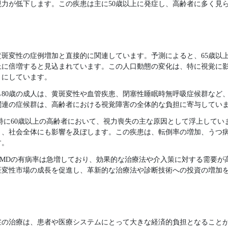
力が低下します。この疾患は主に50歳以上に発症し、高齢者に多く見
変性の症例増加と直接的に関連しています。予測によると、65歳以上の人口
人以上に倍増すると見込まれています。この人口動態の変化は、特に視覚に
りにしています。
ら80歳の成人は、黄斑変性や血管疾患、閉塞性睡眠時無呼吸症候群など
関連の症候群は、高齢者における視覚障害の全体的な負担に寄与してい
特に60歳以上の高齢者において、視力喪失の主な原因として浮上してい
く、社会全体にも影響を及ぼします。この疾患は、転倒率の増加、うつ
す。
MDの有病率は急増しており、効果的な治療法や介入策に対する需要が
斑変性市場の成長を促進し、革新的な治療法や診断技術への投資の増加
症の治療は、患者や医療システムにとって大きな経済的負担となること