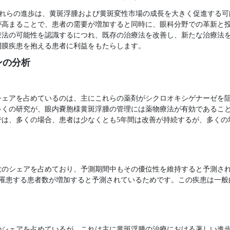
これらの進歩は、黄斑浮腫および黄斑変性市場の成長を大きく促進する
が高まることで、患者の需要が増加すると同時に、眼科分野での革新と
療法の可能性を認識するにつれ、既存の治療法を改善し、新たな治療法
網膜疾患を抱える患者に利益をもたらします。
ンの分析
シェアを占めているのは、主にこれらの薬剤がシクロオキシゲナーゼを
多くの研究が、眼内嚢胞様黄斑浮腫の管理には薬物療法が有効であるこ
では、多くの場合、患者は少なくとも5年間は改善が持続するが、多くの
大のシェアを占めており、予測期間中もその優位性を維持すると予測さ
に罹患する患者数が増加すると予測されているためです。この疾患は一
のシェアを占めているが、これは主に黄斑浮腫の治療における著しい進