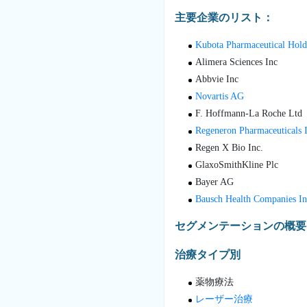
主要企業のリスト：
Kubota Pharmaceutical Hold
Alimera Sciences Inc
Abbvie Inc
Novartis AG
F. Hoffmann-La Roche Ltd
Regeneron Pharmaceuticals I
Regen X Bio Inc.
GlaxoSmithKline Plc
Bayer AG
Bausch Health Companies In
セグメンテーションの概要
治療タイプ別
薬物療法
レーザー治療