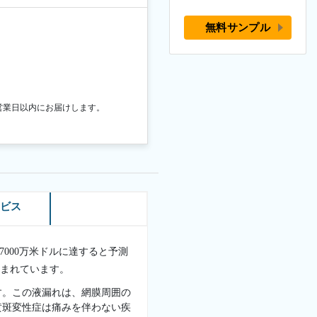
無料サンプル
営業日以内にお届けします。
ービス
9億7000万米ドルに達すると予測
見込まれています。
す。この液漏れは、網膜周囲の
黄斑変性症は痛みを伴わない疾