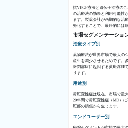
抗VEGF療法と遺伝子治療の
の治療法の効果と利用可能性
ます。製薬会社が画期的な治
発化することで、最終的には
市場セグメンテーショ
治療タイプ別
薬物療法が世界市場で最大の
産生を減少させるためです。
脈閉塞症に起因する黄斑浮腫
ります。
用途別
黄斑変性症は現在、市場で最
20年間で黄斑変性症（MD）
斑部の損傷から生じます。
エンドユーザー別
病院セグメントが市場で最大