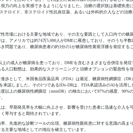
ら視力の向上を実感できるようになりました。治療の選択肢は基礎疾患
コステロイド、非ステロイド性抗炎症薬、あるいは外科的介入などの治
変性市場における主要な地域であり、その主な要因として人口内での糖尿
は、アメリカでは約74万5,000人がDMEに罹患しており、そのうち半
き問題であり、糖尿病患者の約3分の1が糖尿病性黄斑浮腫を発症する
万人以上の成人が糖尿病を患っており、DMEを含むさまざまな合併症を発
ある人口動態は、効果的なスクリーニングと治療オプションの緊急性を
進歩として、米国食品医薬品局（FDA）は最近、糖尿病性網膜症（DR
を承認しました。その1つであるIDx-DRは、FDA承認済みのAIを活
以上の糖尿病性網膜症（mtmDR）の検出において87%の感度、90%
す。
入は、早期発見率を大幅に向上させ、影響を受けた患者に迅速な介入を
きく寄与すると期待されています。
病率、先進的な診断ツールの出現、糖尿病性眼疾患に対する意識の高ま
ける主要な地域としての地位を確立しています。