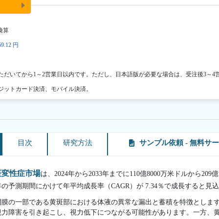
換算
9.12 円
ただいてから1～2営業日以内です。ただし、日本語版が必要な場合は、受注後3～4
ジットカード決済、モバイル決済。
目次
研究方法
サンプル依頼 - 無料サ
斑変性症市場
は、2024年から2033年までに110億8000万米ドルから20
33年の予測期間にかけて年平均成長率（CAGR）が 7.34％で成長すると
網膜の一部である黄斑部における体液の異常な漏出と蓄積を特徴としま
視力障害を引き起こし、視力低下につながる可能性があります。一方、