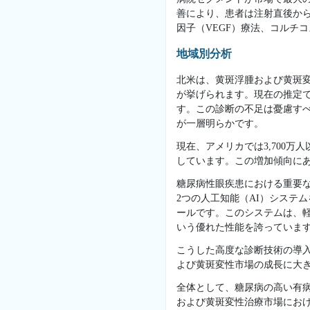
善により、患者は注射直後か
因子（VEGF）療法、コルチ
地域別分析
北米は、黄斑浮腫および黄斑
が挙げられます。現在の推定で
す。この診断の不足は憂慮すべ
が一層明らかです。
現在、アメリカでは3,700
しています。この増加傾向に
糖尿病性眼疾患における重要な
2つの人工知能（AI）システム
ールです。このシステムは、軽度
いう優れた性能を誇っていま
こうした高度な診断技術の導
よび黄斑変性市場の成長に大
全体として、糖尿病の高い有
および黄斑変性治療市場にお