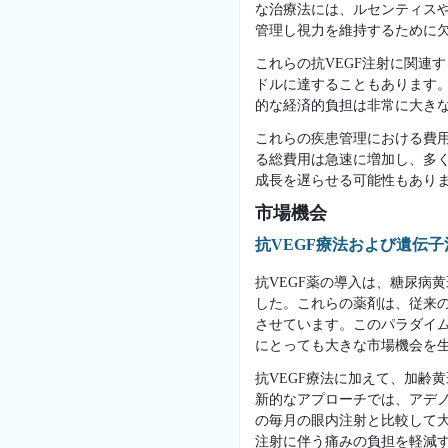
な治療法には、ルセンティスや
管理し視力を維持するために
これらの抗VEGF注射に関連
ドルに達することもあります
的な経済的負担は非常に大き
これらの疾患管理における費用
る総費用は急速に増加し、多
成長を遅らせる可能性もあり
市場機会
抗VEGF療法および遺伝
抗VEGF薬の導入は、糖尿病
した。これらの薬剤は、従来
させています。このパラダイ
にとっても大きな市場機会を
抗VEGF療法に加えて、加齢
新的なアプローチでは、アデノ
の毎月の眼内注射と比較して
注射に伴う痛みの負担を軽減