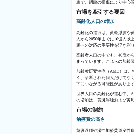
患で、網膜の損傷により中心視
市場を牽引する要因
高齢化人口の増加
高齢化の進行は、黄斑浮腫や黄斑
人から2050年までに16億
題への対応の重要性を浮き彫
高齢者人口の中でも、40歳か
まっています。これらの加齢
加齢黄斑変性症（AMD）は、
く、診断された個人だけでな
下につながる可能性がありま
世界人口の高齢化が進む中、A
の増加は、黄斑浮腫および黄
市場の制約
治療費の高さ
黄斑浮腫や湿性加齢黄斑変性