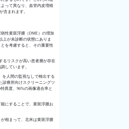
によって異なり、血管内皮増殖
療が含まれます。
病性黄斑浮腫（DME）の増加
数以上が未診断の状態にありま
ことを考慮すると、その重要性
症するリスクが高い患者層が存在
強調しています。
）を人間の監視なしで検出する
用した診療所向けスクリーニングツ
の特異度、96%の画像適合率と
可能にすることで、黄斑浮腫お
りが相まって、北米は黄斑浮腫