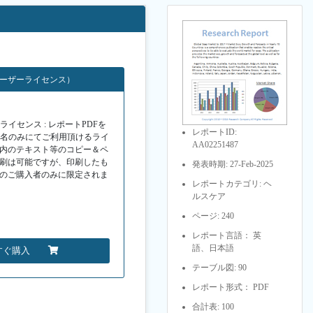
ユーザーライセンス）
イセンス : レポートPDFを
レポートID:
１名のみにてご利用頂けるライ
AA02251487
F内のテキスト等のコピー＆ペ
印刷は可能ですが、印刷したも
発表時期: 27-Feb-2025
Fのご購入者のみに限定されま
レポートカテゴリ: ヘ
ルスケア
ページ: 240
レポート言語： 英
語、日本語
すぐ購入
テーブル図: 90
レポート形式： PDF
合計表: 100