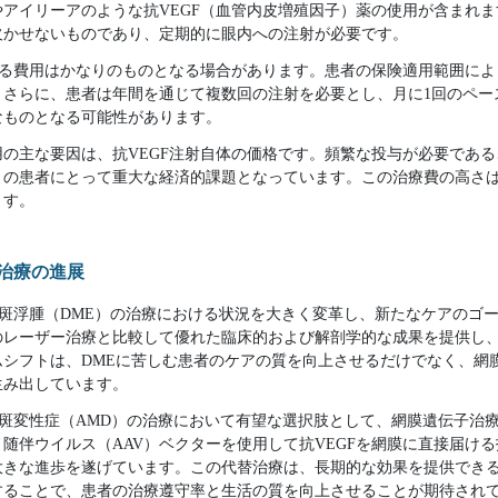
アイリーアのような抗VEGF（血管内皮増殖因子）薬の使用が含まれ
欠かせないものであり、定期的に眼内への注射が必要です。
する費用はかなりのものとなる場合があります。患者の保険適用範囲によ
。さらに、患者は年間を通じて複数回の注射を必要とし、月に1回のペー
なものとなる可能性があります。
の主な要因は、抗VEGF注射自体の価格です。頻繁な投与が必要であ
くの患者にとって重大な経済的課題となっています。この治療費の高さ
ます。
子治療の進展
黄斑浮腫（DME）の治療における状況を大きく変革し、新たなケアのゴ
のレーザー治療と比較して優れた臨床的および解剖学的な成果を提供し
ムシフトは、DMEに苦しむ患者のケアの質を向上させるだけでなく、網
生み出しています。
黄斑変性症（AMD）の治療において有望な選択肢として、網膜遺伝子治
随伴ウイルス（AAV）ベクターを使用して抗VEGFを網膜に直接届け
大きな進歩を遂げています。この代替治療は、長期的な効果を提供でき
することで、患者の治療遵守率と生活の質を向上させることが期待され