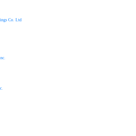
ings Co. Ltd
nc.
c.