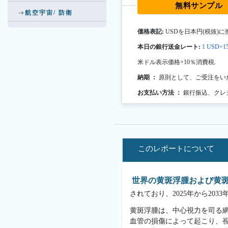
無料サンプル
航空宇宙/ 防衛
価格表記:
USDを日本円(税抜)に
本日の銀行送金レート:
1 USD=15
米ドル表示価格+10％消費税.
納期 ：
原則として、ご受注をい
お支払い方法 ：
銀行振込、クレ
このレポートについて
世界の黄斑浮腫および黄
されており、2025年から20
黄斑浮腫は、中心視力を司る
血管の損傷によって起こり、