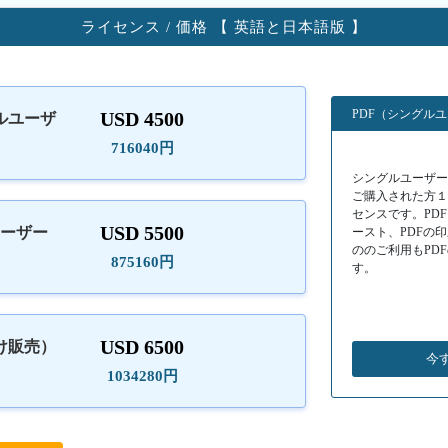
ライセンス / 価格 【 英語と日本語版 】
PDF（シングル
USD 4500
ルユーザ
）
716040円
シングルユーザーラ
ご購入された方
センスです。PD
USD 5500
ユーザー
ースト、PDFの
ののご利用もPD
875160円
す。
USD 6500
け販売）
今
1034280円