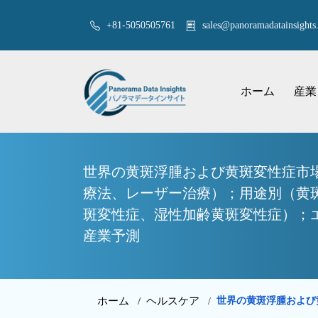
+81-5050505761
sales@panoramadatainsights.
ホーム
産業
世界の黄斑浮腫および黄斑変性症市
療法、レーザー治療）；用途別（黄斑
斑変性症、湿性加齢黄斑変性症）；エ
産業予測
ホーム /
ヘルスケア
世界の黄斑浮腫および
/