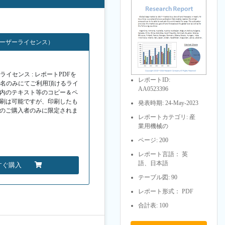
ユーザーライセンス）
イセンス : レポートPDFを
レポートID:
１名のみにてご利用頂けるライ
AA0523396
F内のテキスト等のコピー＆ペ
印刷は可能ですが、印刷したも
発表時期: 24-May-2023
Fのご購入者のみに限定されま
レポートカテゴリ: 産
業用機械の
ページ: 200
レポート言語： 英
語、日本語
すぐ購入
テーブル図: 90
レポート形式： PDF
合計表: 100