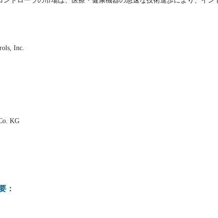
ーコントローラの市場は、医療・健康機器の急速な技術進歩により、イン
。
ols, Inc.
 Co. KG
要：