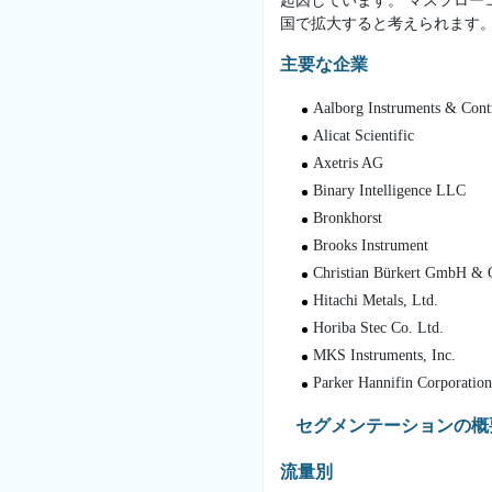
起因しています。 マスフロ
国で拡大すると考えられます
主要な企業
Aalborg Instruments & Contr
Alicat Scientific
Axetris AG
Binary Intelligence LLC
Bronkhorst
Brooks Instrument
Christian Bürkert GmbH &
Hitachi Metals, Ltd.
Horiba Stec Co. Ltd.
MKS Instruments, Inc.
Parker Hannifin Corporation
セグメンテーションの概
流量別