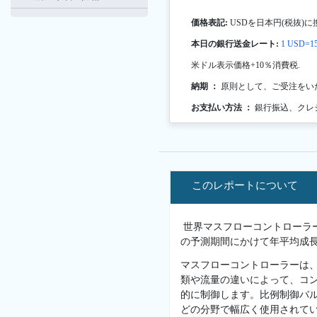
価格表記:
USDを日本円(税抜)に
本日の銀行送金レート:
1 USD=15
米ドル表示価格+10％消費税.
納期 ：
原則として、ご受注をい
お支払い方法 ：
銀行振込、クレ
このレポートについて
世界マスフローコントローラー市場
の予測期間にかけて年平均成長
マスフローコントローラーは
類や流量の違いによって、コ
的に制御します。比例制御バ
どの分野で幅広く使用されて