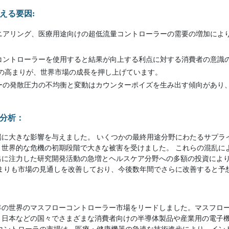
える要因:
ニアリング、医療用途向けの超低流量コントローラーの需要の増加によ
コントローラーを使用すると結果が向上する利点に対する消費者の意識
の高まりが、世界市場の成長を押し上げています。
ーの発散圧力の不均衡と変動はカウンターポイズを生み出す傾向があり
分析：
場に大きな影響を与えました。 いくつかの最終用途分野にわたるサプラ
世界的な危機の初期段階で大きな被害を受けました。 これらの混乱によ
出に注力した研究開発活動の急増とヘルスケア分野への多額の投資によ
高まりも市場の見通しを改善しており、今後数年間でさらに改善すると予
0年の世界のマスフローコントローラー市場をリードしました。マスフロ
、日本などの国々でさまざまな消費者向けの半導体製品や産業用の電子