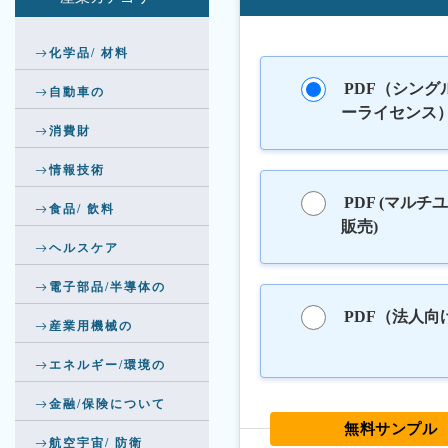
化学品/ 材料
PDF（シング
自動車の
ーライセンス
消費財
情報技術
PDF (マルチ
食品/ 飲料
販売)
ヘルスケア
電子部品/半導体の
PDF（法人向
産業用機械の
エネルギー/環境の
金融/保険について
無料サンプル
航空宇宙/ 防衛