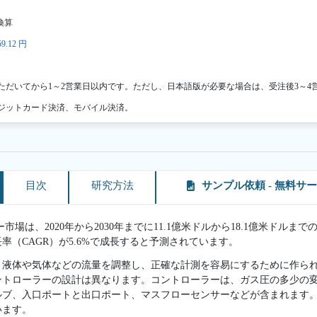
換算
9.12 円
ただいてから1～2営業日以内です。ただし、日本語版が必要な場合は、受注後3～4
ジットカード決済、モバイル決済。
目次
研究方法
サンプル依頼 - 無料サ
は、2020年から2030年までに11.1億米ドルから18.1億米ドルまでの収
率（CAGR）が5.6%で成長すると予測されています。
、液体や気体などの流量を調整し、正確な計測を容易にするために作ら
ントローラーの設計は異なります。コントローラーは、ガス圧の多少の
ルブ、入口ポートと出口ポート、マスフローセンサーなどが含まれます
います。