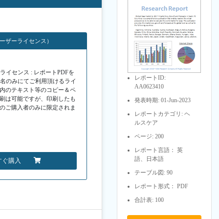
ユーザーライセンス）
イセンス : レポートPDFを
レポートID:
１名のみにてご利用頂けるライ
AA0623410
F内のテキスト等のコピー＆ペ
印刷は可能ですが、印刷したも
発表時期: 01-Jun-2023
Fのご購入者のみに限定されま
レポートカテゴリ: ヘ
ルスケア
ページ: 200
レポート言語： 英
語、日本語
すぐ購入
テーブル図: 90
レポート形式： PDF
合計表: 100