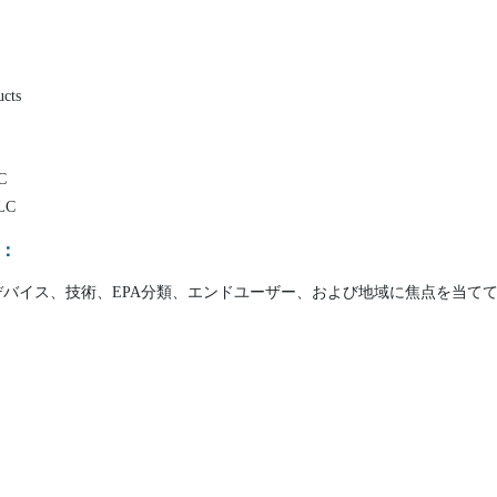
ucts
LC
LLC
：
バイス、技術、EPA分類、エンドユーザー、および地域に焦点を当て