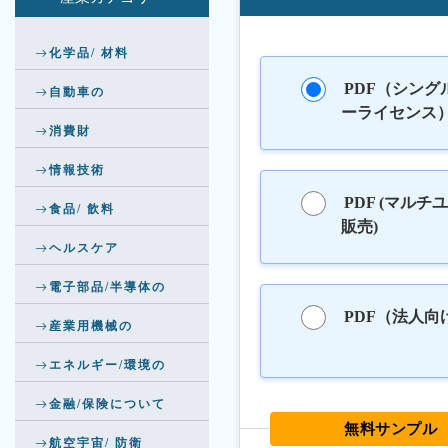
化学品/ 材料
PDF（シング
自動車の
ーライセンス
消費財
情報技術
PDF (マルチ
食品/ 飲料
販売)
ヘルスケア
電子部品/半導体の
PDF（法人向
産業用機械の
エネルギー/環境の
金融/保険について
無料サンプル
航空宇宙/ 防衛