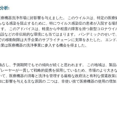
分析:
医療機器洗浄市場に好影響を与えました。 このウイルスは、特定の医療
さらなる感染を阻止するために、特にウイルス感染症の患者が入院する場
ます。 このアドバイスは、軽度から中程度の障害を持つ新型コロナウイ
施設などの非伝統的な環境にも当てはまります。 パンデミックのせいで
での移動制限は大手企業のサプライチェーンに支障をきたした。 エン
企業は医療機器の洗浄事業に参入する機会を得ました。
場を独占し、予測期間でもその傾向が続くと思われます。 この地域は、製
プレーヤーが一貫して戦略的提携を採用しているため、市場のより大き
おいて、医療機器の消毒と洗浄を管理する厳格な政府法と有利な償還政策
加に影響を与える主な原因の 二つは、非使い捨て医療機器の使用の増