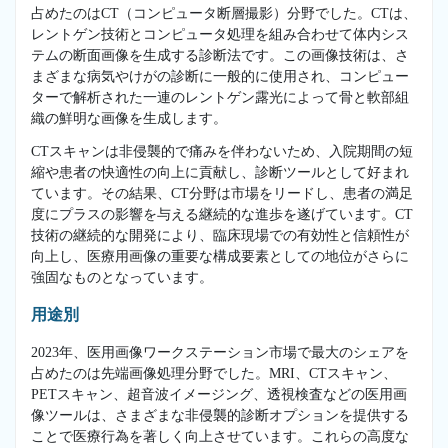
占めたのはCT（コンピュータ断層撮影）分野でした。CTは、
レントゲン技術とコンピュータ処理を組み合わせて体内シス
テムの断面画像を生成する診断法です。この画像技術は、さ
まざまな病気やけがの診断に一般的に使用され、コンピュー
ターで解析された一連のレントゲン露光によって骨と軟部組
織の鮮明な画像を生成します。
CTスキャンは非侵襲的で痛みを伴わないため、入院期間の短
縮や患者の快適性の向上に貢献し、診断ツールとして好まれ
ています。その結果、CT分野は市場をリードし、患者の満足
度にプラスの影響を与える継続的な進歩を遂げています。CT
技術の継続的な開発により、臨床現場での有効性と信頼性が
向上し、医療用画像の重要な構成要素としての地位がさらに
強固なものとなっています。
用途別
2023年、医用画像ワークステーション市場で最大のシェアを
占めたのは先端画像処理分野でした。MRI、CTスキャン、
PETスキャン、超音波イメージング、透視検査などの医用画
像ツールは、さまざまな非侵襲的診断オプションを提供する
ことで医療行為を著しく向上させています。これらの高度な