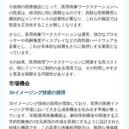
小規模の医療施設にとって、医用画像ワークステーションへ
の投資は、経済的に特に困難なものです。高額な初期費用と
継続的なメンテナンスの必要性が重なり、これらの施設では
投資を正当化することが難しくなります。
さらに、医用画像ワークステーションは通常、強力なプロセ
ッサーや高解像度ディスプレイなどの高性能ハードウェアを
必要とし、これが全体的な経費をさらに後押しする要因とな
っています。
その結果、医用画理ワークステーションに関連する高コスト
が、特にリソースに制約のある環境では、その利用しやすさ
と普及を制限する可能性があります。
市場機会
3Dイメージング技術の採用
3Dイメージング技術の採用が増加しており、世界の医療イメ
ージング市場において大きな成長機会を生み出す準備が整っ
ています。3D医療用画像機器は、解剖学的構造や関連する工
学的対象物の3次元表現の作成を容易にするように設計された
特殊な機器です。この高度な画像処理能力は、複雑な身体構