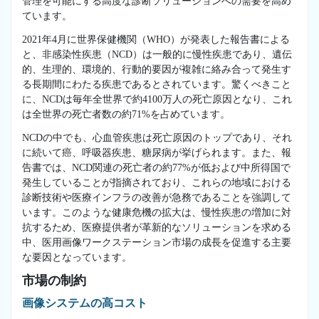
管理を可能にする高度な診断ソリューションへの需要を高め
ています。
2021年4月に世界保健機関（WHO）が発表した報告書による
と、非感染性疾患（NCD）は一般的に慢性疾患であり、遺伝
的、生理的、環境的、行動的要因が複雑に絡み合って発生す
る長期間にわたる疾患であるとされています。驚くべきこと
に、NCDは毎年全世界で約4100万人の死亡原因となり、これ
は全世界の死亡者数の約71%を占めています。
NCDの中でも、心血管疾患は死亡原因のトップであり、それ
に続いて癌、呼吸器疾患、糖尿病が挙げられます。また、報
告書では、NCD関連の死亡者の約77%が低および中所得国で
発生していることが指摘されており、これらの地域における
診断技術や医療インフラの改善が急務であることを強調して
います。このような健康危機の拡大は、慢性疾患の増加に対
抗するため、医療提供者が革新的なソリューションを求める
中、医用画像ワークステーション市場の成長を促進する主要
な要因となっています。
市場の制約
画像システムの高コスト