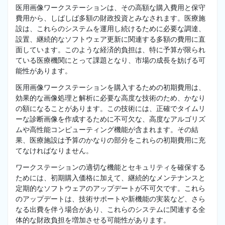
医用画像ワークステーションは、その高額な購入費用と保守
費用から、しばしば多額の財政投資とみなされます。医療施
設は、これらのシステムを運用し続けるために必要な調達、
設置、継続的なソフトウェア更新に関連する多額の費用に直
面しています。このような経済的負担は、特に予算が限られ
ている医療機関にとって課題となり、市場の成長を妨げる可
能性があります。
医用画像ワークステーションを購入するための初期費用は、
効果的な画像処理と解析に必要な高度な技術のため、かなり
の額になることがあります。この技術には、正確でタイムリ
ーな診断画像を作成するために不可欠な、高度なアルゴリズ
ムや高性能コンピューティング機能が含まれます。その結
果、医療施設は予算のかなりの部分をこれらの初期費用に充
てなければなりません。
ワークステーションの適切な機能とセキュリティを確保する
ためには、初期購入価格に加えて、継続的なメンテナンスと
定期的なソフトウェアのアップデートが不可欠です。これら
のアップデートは、技術サポートや新機能の実装など、さら
なる出費を伴う場合があり、これらのシステムに関連する全
体的な財政負担を増加させる可能性があります。