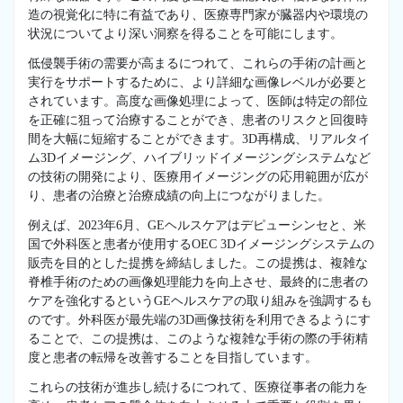
造の視覚化に特に有益であり、医療専門家が臓器内や環境の
状況についてより深い洞察を得ることを可能にします。
低侵襲手術の需要が高まるにつれて、これらの手術の計画と
実行をサポートするために、より詳細な画像レベルが必要と
されています。高度な画像処理によって、医師は特定の部位
を正確に狙って治療することができ、患者のリスクと回復時
間を大幅に短縮することができます。3D再構成、リアルタイ
ム3Dイメージング、ハイブリッドイメージングシステムなど
の技術の開発により、医療用イメージングの応用範囲が広が
り、患者の治療と治療成績の向上につながりました。
例えば、2023年6月、GEヘルスケアはデピューシンセと、米
国で外科医と患者が使用するOEC 3Dイメージングシステムの
販売を目的とした提携を締結しました。この提携は、複雑な
脊椎手術のための画像処理能力を向上させ、最終的に患者の
ケアを強化するというGEヘルスケアの取り組みを強調するも
のです。外科医が最先端の3D画像技術を利用できるようにす
ることで、この提携は、このような複雑な手術の際の手術精
度と患者の転帰を改善することを目指しています。
これらの技術が進歩し続けるにつれて、医療従事者の能力を