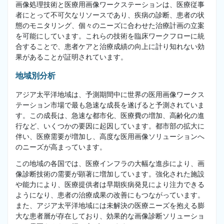
画像処理技術と医療用画像ワークステーションは、医療従事
者にとって不可欠なリソースであり、疾病の診断、患者の状
態のモニタリング、個々のニーズに合わせた治療計画の立案
を可能にしています。これらの技術を臨床ワークフローに統
合することで、患者ケアと治療成績の向上に計り知れない効
果があることが証明されています。
地域別分析
アジア太平洋地域は、予測期間中に世界の医用画像ワークス
テーション市場で最も急速な成長を遂げると予測されていま
す。この成長は、急速な都市化、医療費の増加、高齢化の進
行など、いくつかの要因に起因しています。都市部の拡大に
伴い、医療需要が増加し、高度な医用画像ソリューションへ
のニーズが高まっています。
この地域の各国では、医療インフラの大幅な進歩により、画
像診断技術の需要が顕著に増加しています。強化された施設
や能力により、医療提供者は早期疾病発見により注力できる
ようになり、患者の治療成果の改善にもつながっています。
また、アジア太平洋地域には未解決の医療ニーズを抱える膨
大な患者層が存在しており、効果的な画像診断ソリューショ