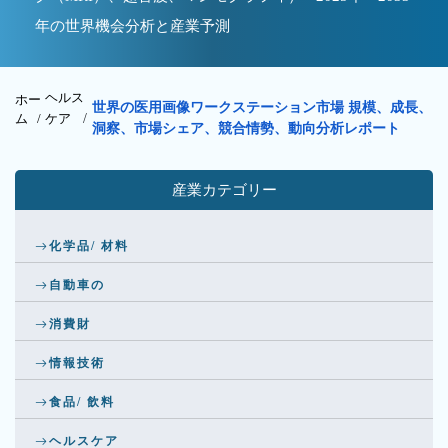
年の世界機会分析と産業予測
ヘルス
ホー
世界の医用画像ワークステーション市場 規模、成長、
ム /
ケア
/
洞察、市場シェア、競合情勢、動向分析レポート
産業カテゴリー
化学品/ 材料
自動車の
消費財
情報技術
食品/ 飲料
ヘルスケア