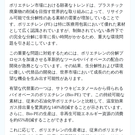
ポリエチレン市場における顕著なトレンドは、プラスチック
廃棄物の削減を目指す世界的な取り組みによって、リサイク
ル可能で生分解性のある素材の需要が増加していることで
す。ポリエチレン (PE) は特に医療用包装において優れた素材
として広く認識されていますが、制御されていない条件下で
の完全な分解に非常に長い時間がかかるため、重大な環境問
題を引き起こしています。
この重要な問題に対処するためには、ポリエチレンの分解プ
ロセスを加速させる革新的なツールやバイオベースの配合の
開発が急務となっています。その結果、生分解性および環境
に優しい代替品の開発は、世界市場において成長のための有
望な機会を生み出す可能性があります。
有望な代替案の一つは、サトウキビエタノールから得られる
バイオベースのポリエチレン (Bio-PE) です。この持続可能な
素材は、従来の石油化学ポリエチレンと比較して、温室効果
ガス排出量を驚異的な140%削減することが示されています。
さらに、Bio-PEの生産は、非再生可能エネルギー資源の消費
を約65%削減することができます。
これに応じて、ポリエチレンの生産者は、従来のポリエチレ