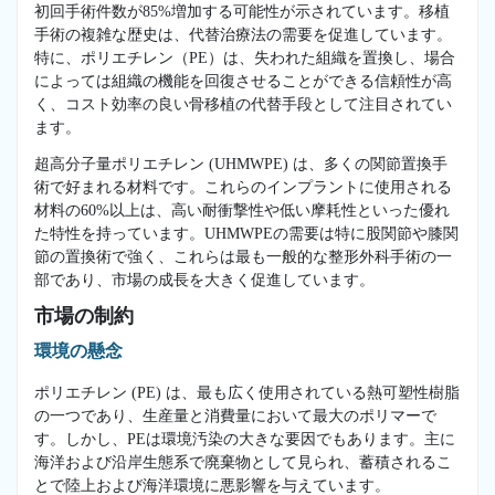
初回手術件数が85%増加する可能性が示されています。移植
手術の複雑な歴史は、代替治療法の需要を促進しています。
特に、ポリエチレン（PE）は、失われた組織を置換し、場合
によっては組織の機能を回復させることができる信頼性が高
く、コスト効率の良い骨移植の代替手段として注目されてい
ます。
超高分子量ポリエチレン (UHMWPE) は、多くの関節置換手
術で好まれる材料です。これらのインプラントに使用される
材料の60%以上は、高い耐衝撃性や低い摩耗性といった優れ
た特性を持っています。UHMWPEの需要は特に股関節や膝関
節の置換術で強く、これらは最も一般的な整形外科手術の一
部であり、市場の成長を大きく促進しています。
市場の制約
環境の懸念
ポリエチレン (PE) は、最も広く使用されている熱可塑性樹脂
の一つであり、生産量と消費量において最大のポリマーで
す。しかし、PEは環境汚染の大きな要因でもあります。主に
海洋および沿岸生態系で廃棄物として見られ、蓄積されるこ
とで陸上および海洋環境に悪影響を与えています。