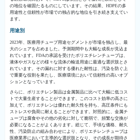
の地位を確固たるものにしています。その結果、HDPEの多
用途性と信頼性が市場での独占的な地位を引き続き支えてい
ます。
用途別
2023年、医療用チューブ用途セグメントが市場を独占し、最
大のシェアを占めました。予測期間中も大幅な成長が見込ま
れています。FDAの承認を受けたポリエチレンチューブは、
液体やガスなどの様々な流体の輸送用途に最適な選択肢とさ
れています。その漏れに対する優れた耐性は、汚染を防ぐ上
で重要な役割を果たし、医療環境において信頼性の高いオプ
ションとなっています。
さらに、ポリエチレン製品は金属製品に比べて大幅に低コス
トで大量生産することができます。このコスト効率の高さに
加えて、ポリエチレンは優れた耐久性を持ち、高圧条件にも
ストレスや負荷に耐えることができます。対照的に、金属チ
ューブは腐食やその他の劣化に対して脆弱で、頻繁な交換が
必要になることがよくあります。総じて、手頃な価格、耐久
性、汚染防止の組み合わせにより、ポリエチレンチューブは
医療業界において主導的な選択肢となり、その成長が期待さ