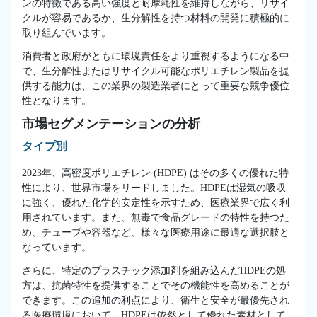
ンの特徴である高い強度と耐摩耗性を維持しながら、リサイ
クルが容易であるか、生分解性を持つ材料の開発に積極的に
取り組んでいます。
消費者と政府がともに環境責任をより重視するようになる中
で、生分解性またはリサイクル可能なポリエチレン製品を提
供する能力は、この業界の製造業者にとって重要な競争優位
性となります。
市場セグメンテーションの分析
タイプ別
2023年、高密度ポリエチレン (HDPE) はその多くの優れた特
性により、世界市場をリードしました。HDPEは湿気の吸収
に強く、優れた化学的安定性を示すため、医療業界で広く利
用されています。また、無毒で食品グレードの特性を持つた
め、チューブや容器など、様々な医療用途に最適な選択肢と
なっています。
さらに、特定のプラスチック添加剤を組み込んだHDPEの処
方は、抗菌特性を提供することでその機能性を高めることが
できます。この追加の利点により、衛生と安全が最優先され
る医療環境において、HDPEは依然として優れた素材として