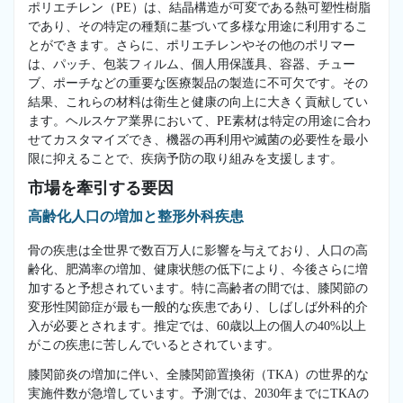
ポリエチレン（PE）は、結晶構造が可変である熱可塑性樹脂
であり、その特定の種類に基づいて多様な用途に利用するこ
とができます。さらに、ポリエチレンやその他のポリマー
は、パッチ、包装フィルム、個人用保護具、容器、チュー
ブ、ポーチなどの重要な医療製品の製造に不可欠です。その
結果、これらの材料は衛生と健康の向上に大きく貢献してい
ます。ヘルスケア業界において、PE素材は特定の用途に合わ
せてカスタマイズでき、機器の再利用や滅菌の必要性を最小
限に抑えることで、疾病予防の取り組みを支援します。
市場を牽引する要因
高齢化人口の増加と整形外科疾患
骨の疾患は全世界で数百万人に影響を与えており、人口の高
齢化、肥満率の増加、健康状態の低下により、今後さらに増
加すると予想されています。特に高齢者の間では、膝関節の
変形性関節症が最も一般的な疾患であり、しばしば外科的介
入が必要とされます。推定では、60歳以上の個人の40%以上
がこの疾患に苦しんでいるとされています。
膝関節炎の増加に伴い、全膝関節置換術（TKA）の世界的な
実施件数が急増しています。予測では、2030年までにTKAの