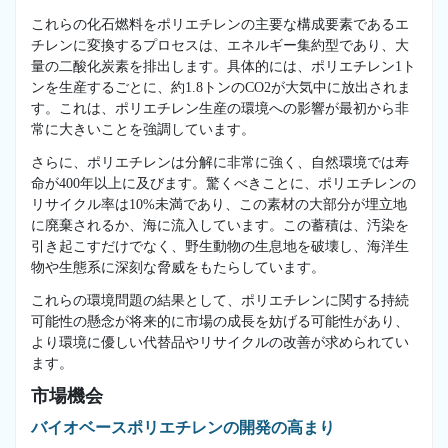
これらの化石燃料をポリエチレンの主要な構成要素であるエ
チレンに変換するプロセスは、エネルギー集約型であり、大
量の二酸化炭素を排出します。具体的には、ポリエチレン1ト
ンを生産するごとに、約1.8トンのCO2が大気中に放出されま
す。これは、ポリエチレン生産の環境への影響が最初から非
常に大きいことを強調しています。
さらに、ポリエチレンは分解に非常に強く、自然環境では寿
命が400年以上に及びます。驚くべきことに、ポリエチレンの
リサイクル率は10%未満であり、この素材の大部分が埋立地
に廃棄されるか、海に流入しています。この蓄積は、汚染を
引き起こすだけでなく、野生動物の生息地を破壊し、海洋生
物や生態系に深刻な脅威をもたらしています。
これらの環境問題の結果として、ポリエチレンに関する持続
可能性の懸念が将来的に市場の成長を妨げる可能性があり、
より環境に優しい代替品やリサイクルの改善が求められてい
ます。
市場機会
バイオベースポリエチレンの開発の高まり