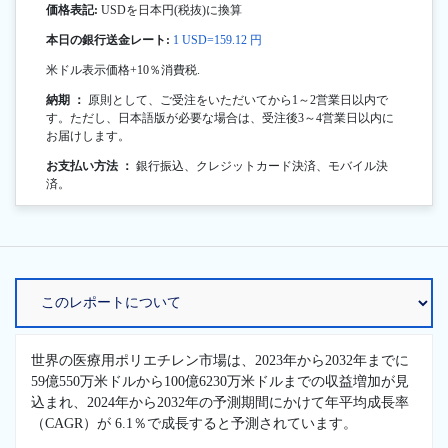
価格表記:
USDを日本円(税抜)に換算
本日の銀行送金レート:
1 USD=159.12 円
米ドル表示価格+10％消費税.
納期 ：
原則として、ご受注をいただいてから1～2営業日以内で
す。ただし、日本語版が必要な場合は、受注後3～4営業日以内に
お届けします。
お支払い方法 ：
銀行振込、クレジットカード決済、モバイル決
済。
世界の医療用ポリエチレン市場は、2023年から2032年までに
59億550万米ドルから100億6230万米ドルまでの収益増加が見
込まれ、2024年から2032年の予測期間にかけて年平均成長率
（CAGR）が 6.1％で成長すると予測されています。