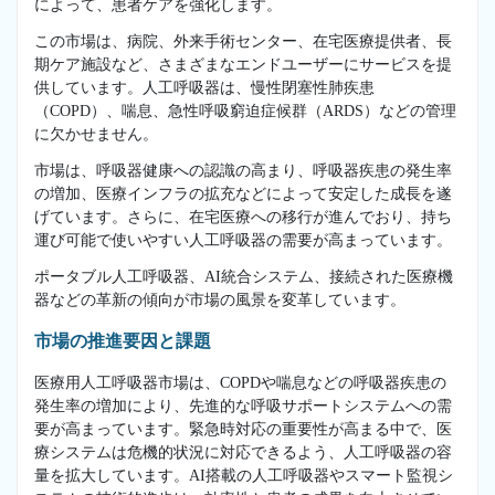
によって、患者ケアを強化します。
この市場は、病院、外来手術センター、在宅医療提供者、長
期ケア施設など、さまざまなエンドユーザーにサービスを提
供しています。人工呼吸器は、慢性閉塞性肺疾患
（COPD）、喘息、急性呼吸窮迫症候群（ARDS）などの管理
に欠かせません。
市場は、呼吸器健康への認識の高まり、呼吸器疾患の発生率
の増加、医療インフラの拡充などによって安定した成長を遂
げています。さらに、在宅医療への移行が進んでおり、持ち
運び可能で使いやすい人工呼吸器の需要が高まっています。
ポータブル人工呼吸器、AI統合システム、接続された医療機
器などの革新の傾向が市場の風景を変革しています。
市場の推進要因と課題
医療用人工呼吸器市場は、COPDや喘息などの呼吸器疾患の
発生率の増加により、先進的な呼吸サポートシステムへの需
要が高まっています。緊急時対応の重要性が高まる中で、医
療システムは危機的状況に対応できるよう、人工呼吸器の容
量を拡大しています。AI搭載の人工呼吸器やスマート監視シ