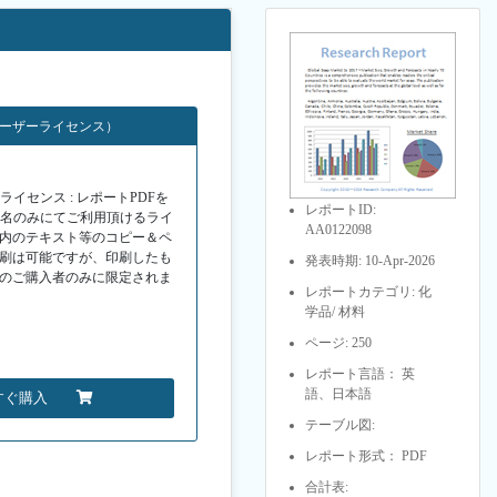
ユーザーライセンス）
イセンス : レポートPDFを
レポートID:
１名のみにてご利用頂けるライ
AA0122098
F内のテキスト等のコピー＆ペ
印刷は可能ですが、印刷したも
発表時期: 10-Apr-2026
Fのご購入者のみに限定されま
レポートカテゴリ: 化
学品/ 材料
ページ: 250
レポート言語： 英
語、日本語
すぐ購入
テーブル図:
レポート形式： PDF
合計表: