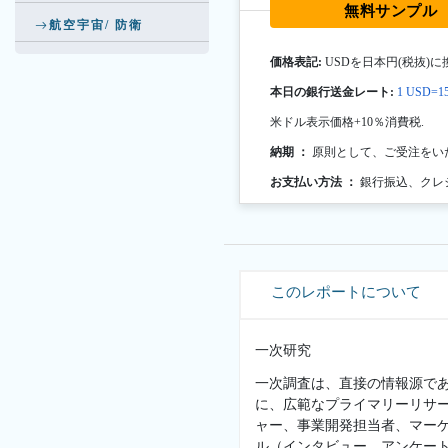
無料サンプル
航空宇宙/ 防衛
価格表記:
USDを日本円(税抜)に
本日の銀行送金レート:
1 USD=15
米ドル表示価格+10％消費税.
納期 ：
原則として、ご受注をい
お支払い方法 ：
銀行振込、クレ
このレポートについて
一次研究
一次調査は、直接の情報源で
に、広範なプライマリーリサ
ャー、事業開発担当者、マー
ル（インタビュー、アンケー