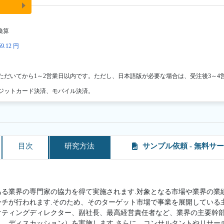
換算
9.12 円
ただいてから1～2営業日以内です。ただし、日本語版が必要な場合は、受注後3～4
ジットカード決済、モバイル決済。
目次
研究方法
サンプル依頼 - 無料サ
ある業界の専門家の協力を得て実施されます.対象となる市場や業界の業
ーチが行われます.そのため、そのターゲット市場で事業を展開している
ケティングディレクター、副社長、最高経営責任者など、業界の主要幹
ト、ディスカッション）を実施します.さらに、コンサルタントやリサー