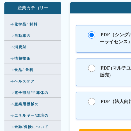
産業カテゴリー
化学品/ 材料
PDF（シング
自動車の
ーライセンス
消費財
情報技術
PDF (マルチ
食品/ 飲料
販売)
ヘルスケア
電子部品/半導体の
PDF（法人向
産業用機械の
エネルギー/環境の
金融/保険について