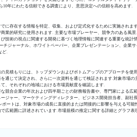
ら10年にわたる信頼できる調査により、意思決定への信頼を高めます.
すでに存在する情報を特定、収集、および定式化するために実施されます
商業的研究に使用されます. 主要な市場プレーヤー、競争力のある風
よび技術の視点に関連する開発に基づく地理情報に関連する重要な統計
サーチジャーナル、ホワイトペーパー、企業プレゼンテーション、企業
ど.
模の見積もりには、トップダウンおよびボトムアップのアプローチを使用
料を通じて決定され、さらに一次資料を通じて検証されます.対象市場の
て、それぞれの地域における市場貢献度を確認します.
要な競合企業の年次および四半期ごとの財務報告書や、専門家による広範
ージャー、マーケティングディレクター、ビジネス開発担当者、副社長
査レポートは、対象市場の成長に直接的または間接的に影響を与える可能
内で広範囲に詳述されています.市場規模の推定に関する詳細とグラフ表