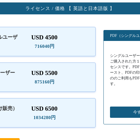
ライセンス / 価格 【 英語と日本語版 】
PDF（シングル
USD 4500
ルユーザ
）
716040円
シングルユーザーラ
ご購入された方
センスです。PD
USD 5500
ユーザー
ースト、PDFの
ののご利用もPD
875160円
す。
USD 6500
け販売）
今
1034280円