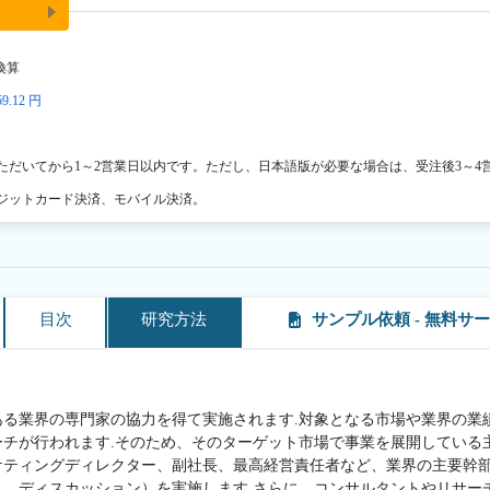
換算
9.12 円
ただいてから1～2営業日以内です。ただし、日本語版が必要な場合は、受注後3～4
ジットカード決済、モバイル決済。
目次
研究方法
サンプル依頼 - 無料サ
ある業界の専門家の協力を得て実施されます.対象となる市場や業界の業
ーチが行われます.そのため、そのターゲット市場で事業を展開している
ケティングディレクター、副社長、最高経営責任者など、業界の主要幹
ト、ディスカッション）を実施します.さらに、コンサルタントやリサー