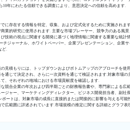
ら10年にわたる信頼できる調査により、意思決定への信頼を高めます.
すでに存在する情報を特定、収集、および定式化するために実施されます
商業的研究に使用されます. 主要な市場プレーヤー、競争力のある風
よび技術の視点に関連する開発に基づく地理情報に関連する重要な統計
サーチジャーナル、ホワイトペーパー、企業プレゼンテーション、企業
ど.
模の見積もりには、トップダウンおよびボトムアップのアプローチを使用
料を通じて決定され、さらに一次資料を通じて検証されます.対象市場の
て、それぞれの地域における市場貢献度を確認します.
要な競合企業の年次および四半期ごとの財務報告書や、専門家による広範
ージャー、マーケティングディレクター、ビジネス開発担当者、副社長
査レポートは、対象市場の成長に直接的または間接的に影響を与える可能
内で広範囲に詳述されています.市場規模の推定に関する詳細とグラフ表