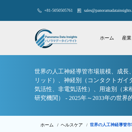
+81-5050505761
sales@panoramadatainsights.
ホーム
産業
世界の人工神経導管市場規模、成長
リッド）、神経別（コンタクトガイ
気活性、非電気活性）、用途別（末
研究機関） - 2025年～2033年の
ホーム /
ヘルスケア
世界の人工神経導管市
/