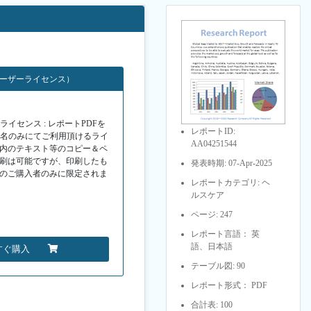
ユーザーライセンス）
イセンス : レポートPDFを
レポートID:
１名のみにてご利用頂けるライ
AA04251544
F内のテキスト等のコピー＆ペ
印刷は可能ですが、印刷したも
発表時期: 07-Apr-2025
Fのご購入者のみに限定されま
レポートカテゴリ: ヘ
ルスケア
ページ: 247
レポート言語： 英
語、日本語
すぐ購入
テーブル図: 90
レポート形式： PDF
合計表: 100