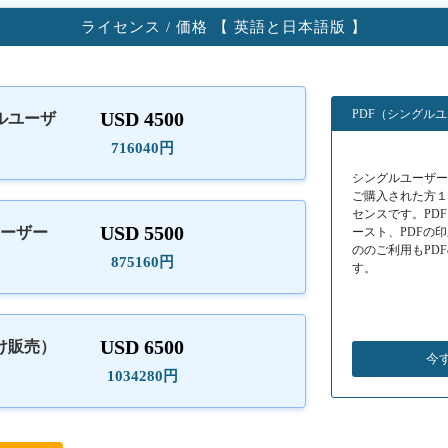
ライセンス / 価格 【 英語と日本語版 】
PDF（シングル
USD 4500
ルユーザ
）
716040円
シングルユーザーラ
ご購入された方
センスです。PD
USD 5500
ユーザー
ースト、PDFの
ののご利用もPD
875160円
す。
USD 6500
け販売）
今
1034280円