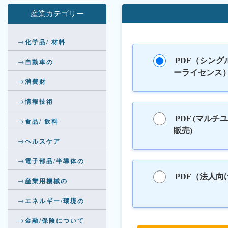
産業カテゴリー
化学品/ 材料
PDF（シング
自動車の
ーライセンス
消費財
情報技術
PDF (マルチ
食品/ 飲料
販売)
ヘルスケア
電子部品/半導体の
PDF（法人向
産業用機械の
エネルギー/環境の
金融/保険について