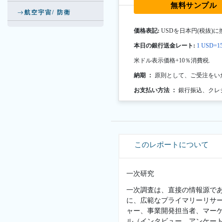
無料サンプル
航空宇宙/ 防衛
価格表記:
USDを日本円(税抜)に
本日の銀行送金レート:
1 USD=15
米ドル表示価格+10％消費税.
納期 ：
原則として、ご受注をい
お支払い方法 ：
銀行振込、クレ
このレポートについて
一次研究
一次調査は、直接の情報源で
に、広範なプライマリーリサ
ャー、事業開発担当者、マー
ル（インタビュー、アンケー