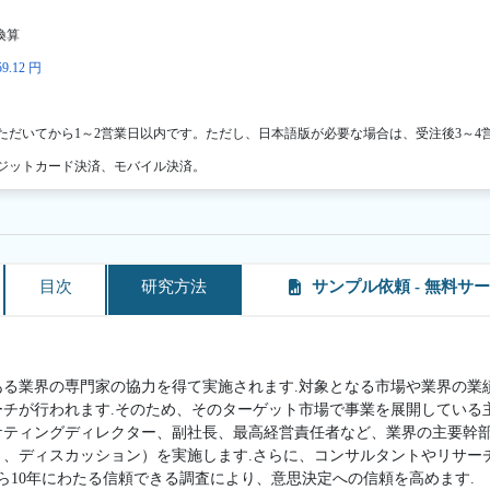
換算
9.12 円
ただいてから1～2営業日以内です。ただし、日本語版が必要な場合は、受注後3～4
ジットカード決済、モバイル決済。
目次
研究方法
サンプル依頼 - 無料サ
ある業界の専門家の協力を得て実施されます.対象となる市場や業界の業
ーチが行われます.そのため、そのターゲット市場で事業を展開している
ケティングディレクター、副社長、最高経営責任者など、業界の主要幹
ト、ディスカッション）を実施します.さらに、コンサルタントやリサー
ら10年にわたる信頼できる調査により、意思決定への信頼を高めます.