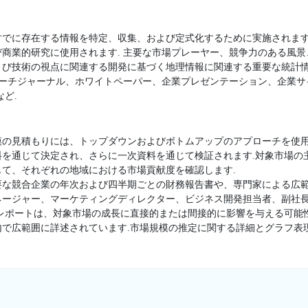
すでに存在する情報を特定、収集、および定式化するために実施されます
商業的研究に使用されます. 主要な市場プレーヤー、競争力のある風
よび技術の視点に関連する開発に基づく地理情報に関連する重要な統計
サーチジャーナル、ホワイトペーパー、企業プレゼンテーション、企業
ど.
模の見積もりには、トップダウンおよびボトムアップのアプローチを使用
料を通じて決定され、さらに一次資料を通じて検証されます.対象市場の
て、それぞれの地域における市場貢献度を確認します.
要な競合企業の年次および四半期ごとの財務報告書や、専門家による広範
ージャー、マーケティングディレクター、ビジネス開発担当者、副社長
査レポートは、対象市場の成長に直接的または間接的に影響を与える可能
内で広範囲に詳述されています.市場規模の推定に関する詳細とグラフ表