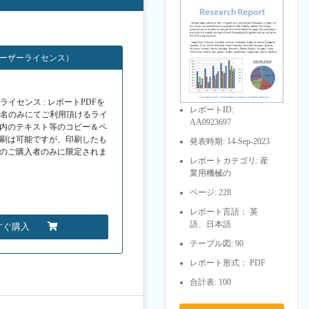
ユーザーライセンス）
イセンス : レポートPDFを
レポートID:
１名のみにてご利用頂けるライ
AA0923697
F内のテキスト等のコピー＆ペ
印刷は可能ですが、印刷したも
発表時期: 14-Sep-2023
Fのご購入者のみに限定されま
レポートカテゴリ: 産
業用機械の
ページ: 228
レポート言語： 英
語、日本語
すぐ購入
テーブル図: 90
レポート形式： PDF
合計表: 100