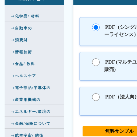
化学品/ 材料
PDF（シング
自動車の
ーライセンス
消費財
情報技術
PDF (マルチ
食品/ 飲料
販売)
ヘルスケア
電子部品/半導体の
PDF（法人向
産業用機械の
エネルギー/環境の
金融/保険について
無料サンプル
航空宇宙/ 防衛