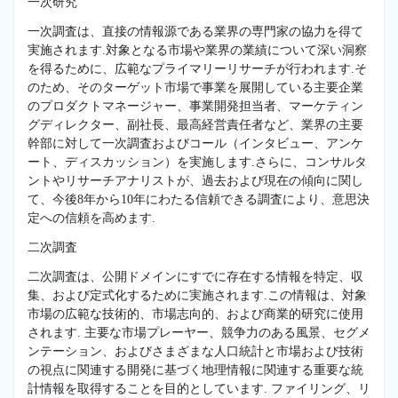
一次研究
一次調査は、直接の情報源である業界の専門家の協力を得て
実施されます.対象となる市場や業界の業績について深い洞察
を得るために、広範なプライマリーリサーチが行われます.そ
のため、そのターゲット市場で事業を展開している主要企業
のプロダクトマネージャー、事業開発担当者、マーケティン
グディレクター、副社長、最高経営責任者など、業界の主要
幹部に対して一次調査およびコール（インタビュー、アンケ
ート、ディスカッション）を実施します.さらに、コンサルタ
ントやリサーチアナリストが、過去および現在の傾向に関し
て、今後8年から10年にわたる信頼できる調査により、意思決
定への信頼を高めます.
二次調査
二次調査は、公開ドメインにすでに存在する情報を特定、収
集、および定式化するために実施されます.この情報は、対象
市場の広範な技術的、市場志向的、および商業的研究に使用
されます. 主要な市場プレーヤー、競争力のある風景、セグメ
ンテーション、およびさまざまな人口統計と市場および技術
の視点に関連する開発に基づく地理情報に関連する重要な統
計情報を取得することを目的としています. ファイリング、リ