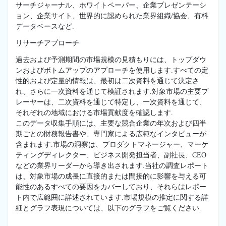
サーチジャーナル、ホワイトペーパー、企業プレゼンテーシ
ョン、企業サイト、世界的に認められた業界組織/協会、有料
データベースなど.
リサーチアプローチ
過去および予測期間の市場規模の見積もりには、トップダウ
ンおよびボトムアップのアプローチを使用します.すべての定
性的および定量的情報は、最初は二次資料を通じて決定さ
れ、さらに一次資料を通じて検証されます.対象市場の主要プ
レーヤーは、二次資料を通じて特定し、一次資料を通じて、
それぞれの地域における市場貢献度を確認します.
このデータ収集手順には、主要な競合企業の年次および四半
期ごとの財務報告書や、専門家による広範なインタビューが
含まれます.市場の洞察は、プロダクトマネージャー、マーケ
ティングディレクター、ビジネス開発担当者、副社長、CEO
などの業界リーダーから導き出されます.当社の調査レポート
は、対象市場の成長に直接的または間接的に影響を与える可
能性のあるすべての要因をカバーしており、それらはレポー
ト内で広範囲に詳述されています.市場規模の推定に関する詳
細とグラフ表現については、以下のグラフをご覧ください.