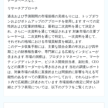
データベースなど.
リサーチアプローチ
過去および予測期間の市場規模の見積もりには、トップダウ
ンおよびボトムアップのアプローチを使用します.すべての定
性的および定量的情報は、最初は二次資料を通じて決定さ
れ、さらに一次資料を通じて検証されます.対象市場の主要プ
レーヤーは、二次資料を通じて特定し、一次資料を通じて、
それぞれの地域における市場貢献度を確認します.
このデータ収集手順には、主要な競合企業の年次および四半
期ごとの財務報告書や、専門家による広範なインタビューが
含まれます.市場の洞察は、プロダクトマネージャー、マーケ
ティングディレクター、ビジネス開発担当者、副社長、CEO
などの業界リーダーから導き出されます.当社の調査レポート
は、対象市場の成長に直接的または間接的に影響を与える可
能性のあるすべての要因をカバーしており、それらはレポー
ト内で広範囲に詳述されています.市場規模の推定に関する詳
細とグラフ表現については、以下のグラフをご覧ください.