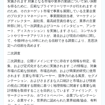
実施されます.対象となる市場や業界の業績について深い洞察
を得るために、広範なプライマリーリサーチが行われます.そ
のため、そのターゲット市場で事業を展開している主要企業
のプロダクトマネージャー、事業開発担当者、マーケティン
グディレクター、副社長、最高経営責任者など、業界の主要
幹部に対して一次調査およびコール（インタビュー、アンケ
ート、ディスカッション）を実施します.さらに、コンサルタ
ントやリサーチアナリストが、過去および現在の傾向に関し
て、今後8年から10年にわたる信頼できる調査により、意思決
定への信頼を高めます.
二次調査
二次調査は、公開ドメインにすでに存在する情報を特定、収
集、および定式化するために実施されます.この情報は、対象
市場の広範な技術的、市場志向的、および商業的研究に使用
されます. 主要な市場プレーヤー、競争力のある風景、セグメ
ンテーション、およびさまざまな人口統計と市場および技術
の視点に関連する開発に基づく地理情報に関連する重要な統
計情報を取得することを目的としています. ファイリング、リ
サーチジャーナル、ホワイトペーパー、企業プレゼンテーシ
ョン、企業サイト、世界的に認められた業界組織/協会、有料