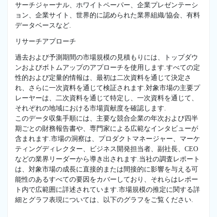
サーチジャーナル、ホワイトペーパー、企業プレゼンテーシ
ョン、企業サイト、世界的に認められた業界組織/協会、有料
データベースなど.
リサーチアプローチ
過去および予測期間の市場規模の見積もりには、トップダウ
ンおよびボトムアップのアプローチを使用します.すべての定
性的および定量的情報は、最初は二次資料を通じて決定さ
れ、さらに一次資料を通じて検証されます.対象市場の主要プ
レーヤーは、二次資料を通じて特定し、一次資料を通じて、
それぞれの地域における市場貢献度を確認します.
このデータ収集手順には、主要な競合企業の年次および四半
期ごとの財務報告書や、専門家による広範なインタビューが
含まれます.市場の洞察は、プロダクトマネージャー、マーケ
ティングディレクター、ビジネス開発担当者、副社長、CEO
などの業界リーダーから導き出されます.当社の調査レポート
は、対象市場の成長に直接的または間接的に影響を与える可
能性のあるすべての要因をカバーしており、それらはレポー
ト内で広範囲に詳述されています.市場規模の推定に関する詳
細とグラフ表現については、以下のグラフをご覧ください.