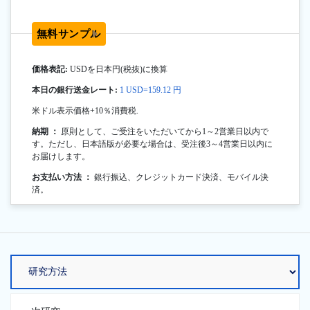
無料サンプル
価格表記:
USDを日本円(税抜)に換算
本日の銀行送金レート:
1 USD=159.12 円
米ドル表示価格+10％消費税.
納期 ：
原則として、ご受注をいただいてから1～2営業日以内で
す。ただし、日本語版が必要な場合は、受注後3～4営業日以内に
お届けします。
お支払い方法 ：
銀行振込、クレジットカード決済、モバイル決
済。