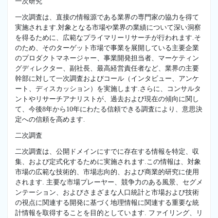
一次研究
一次調査は、直接の情報源である業界の専門家の協力を得て
実施されます.対象となる市場や業界の業績について深い洞察
を得るために、広範なプライマリーリサーチが行われます.そ
のため、そのターゲット市場で事業を展開している主要企業
のプロダクトマネージャー、事業開発担当者、マーケティン
グディレクター、副社長、最高経営責任者など、業界の主要
幹部に対して一次調査およびコール（インタビュー、アンケ
ート、ディスカッション）を実施します.さらに、コンサルタ
ントやリサーチアナリストが、過去および現在の傾向に関し
て、今後8年から10年にわたる信頼できる調査により、意思決
定への信頼を高めます.
二次調査
二次調査は、公開ドメインにすでに存在する情報を特定、収
集、および定式化するために実施されます.この情報は、対象
市場の広範な技術的、市場志向的、および商業的研究に使用
されます. 主要な市場プレーヤー、競争力のある風景、セグメ
ンテーション、およびさまざまな人口統計と市場および技術
の視点に関連する開発に基づく地理情報に関連する重要な統
計情報を取得することを目的としています. ファイリング、リ