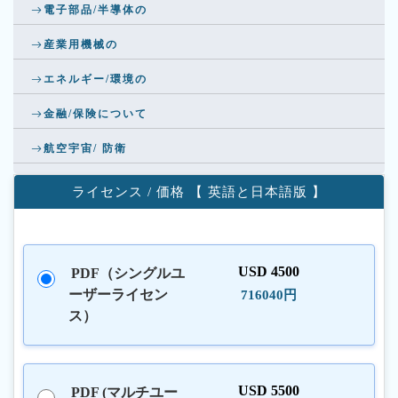
電子部品/半導体の
産業用機械の
エネルギー/環境の
金融/保険について
航空宇宙/ 防衛
ライセンス / 価格 【 英語と日本語版 】
USD 4500
PDF（シングルユ
ーザーライセン
716040円
ス）
USD 5500
PDF (マルチユー