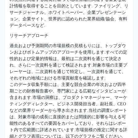
計情報を取得することを目的としています. ファイリング、リ
サーチジャーナル、ホワイトペーパー、企業プレゼンテーシ
ョン、企業サイト、世界的に認められた業界組織/協会、有料
データベースなど.
リサーチアプローチ
過去および予測期間の市場規模の見積もりには、トップダウ
ンおよびボトムアップのアプローチを使用します.すべての定
性的および定量的情報は、最初は二次資料を通じて決定さ
れ、さらに一次資料を通じて検証されます.対象市場の主要プ
レーヤーは、二次資料を通じて特定し、一次資料を通じて、
それぞれの地域における市場貢献度を確認します.
このデータ収集手順には、主要な競合企業の年次および四半
期ごとの財務報告書や、専門家による広範なインタビューが
含まれます.市場の洞察は、プロダクトマネージャー、マーケ
ティングディレクター、ビジネス開発担当者、副社長、CEO
などの業界リーダーから導き出されます.当社の調査レポート
は、対象市場の成長に直接的または間接的に影響を与える可
能性のあるすべての要因をカバーしており、それらはレポー
ト内で広範囲に詳述されています.市場規模の推定に関する詳
細とグラフ表現については、以下のグラフをご覧ください.