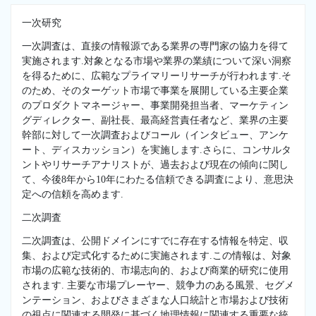
一次研究
一次調査は、直接の情報源である業界の専門家の協力を得て
実施されます.対象となる市場や業界の業績について深い洞察
を得るために、広範なプライマリーリサーチが行われます.そ
のため、そのターゲット市場で事業を展開している主要企業
のプロダクトマネージャー、事業開発担当者、マーケティン
グディレクター、副社長、最高経営責任者など、業界の主要
幹部に対して一次調査およびコール（インタビュー、アンケ
ート、ディスカッション）を実施します.さらに、コンサルタ
ントやリサーチアナリストが、過去および現在の傾向に関し
て、今後8年から10年にわたる信頼できる調査により、意思決
定への信頼を高めます.
二次調査
二次調査は、公開ドメインにすでに存在する情報を特定、収
集、および定式化するために実施されます.この情報は、対象
市場の広範な技術的、市場志向的、および商業的研究に使用
されます. 主要な市場プレーヤー、競争力のある風景、セグメ
ンテーション、およびさまざまな人口統計と市場および技術
の視点に関連する開発に基づく地理情報に関連する重要な統