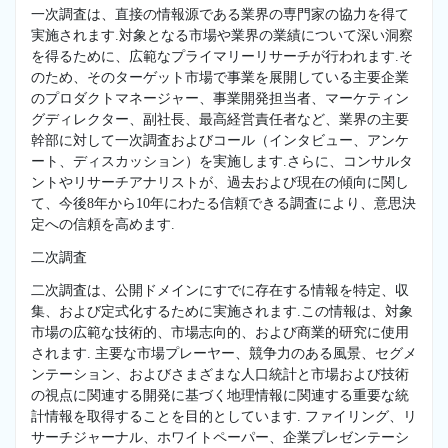
一次調査は、直接の情報源である業界の専門家の協力を得て
実施されます.対象となる市場や業界の業績について深い洞察
を得るために、広範なプライマリーリサーチが行われます.そ
のため、そのターゲット市場で事業を展開している主要企業
のプロダクトマネージャー、事業開発担当者、マーケティン
グディレクター、副社長、最高経営責任者など、業界の主要
幹部に対して一次調査およびコール（インタビュー、アンケ
ート、ディスカッション）を実施します.さらに、コンサルタ
ントやリサーチアナリストが、過去および現在の傾向に関し
て、今後8年から10年にわたる信頼できる調査により、意思決
定への信頼を高めます.
二次調査
二次調査は、公開ドメインにすでに存在する情報を特定、収
集、および定式化するために実施されます.この情報は、対象
市場の広範な技術的、市場志向的、および商業的研究に使用
されます. 主要な市場プレーヤー、競争力のある風景、セグメ
ンテーション、およびさまざまな人口統計と市場および技術
の視点に関連する開発に基づく地理情報に関連する重要な統
計情報を取得することを目的としています. ファイリング、リ
サーチジャーナル、ホワイトペーパー、企業プレゼンテーシ