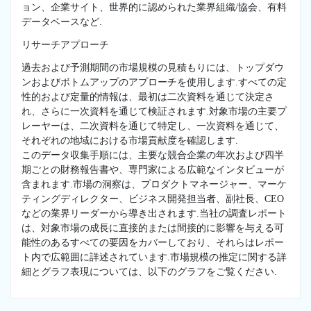
ョン、企業サイト、世界的に認められた業界組織/協会、有料
データベースなど.
リサーチアプローチ
過去および予測期間の市場規模の見積もりには、トップダウ
ンおよびボトムアップのアプローチを使用します.すべての定
性的および定量的情報は、最初は二次資料を通じて決定さ
れ、さらに一次資料を通じて検証されます.対象市場の主要プ
レーヤーは、二次資料を通じて特定し、一次資料を通じて、
それぞれの地域における市場貢献度を確認します.
このデータ収集手順には、主要な競合企業の年次および四半
期ごとの財務報告書や、専門家による広範なインタビューが
含まれます.市場の洞察は、プロダクトマネージャー、マーケ
ティングディレクター、ビジネス開発担当者、副社長、CEO
などの業界リーダーから導き出されます.当社の調査レポート
は、対象市場の成長に直接的または間接的に影響を与える可
能性のあるすべての要因をカバーしており、それらはレポー
ト内で広範囲に詳述されています.市場規模の推定に関する詳
細とグラフ表現については、以下のグラフをご覧ください.