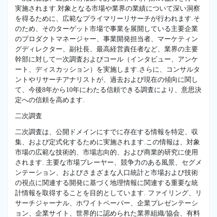
実施されます.対象となる市場や業界の業績について深い洞察
を得るために、広範なプライマリーリサーチが行われます.そ
のため、そのターゲット市場で事業を展開している主要企業
のプロダクトマネージャー、事業開発担当者、マーケティン
グディレクター、副社長、最高経営責任者など、業界の主要
幹部に対して一次調査およびコール（インタビュー、アンケ
ート、ディスカッション）を実施します.さらに、コンサルタ
ントやリサーチアナリストが、過去および現在の傾向に関し
て、今後8年から10年にわたる信頼できる調査により、意思決
定への信頼を高めます.
二次調査
二次調査は、公開ドメインにすでに存在する情報を特定、収
集、および定式化するために実施されます.この情報は、対象
市場の広範な技術的、市場志向的、および商業的研究に使用
されます. 主要な市場プレーヤー、競争力のある風景、セグメ
ンテーション、およびさまざまな人口統計と市場および技術
の視点に関連する開発に基づく地理情報に関連する重要な統
計情報を取得することを目的としています. ファイリング、リ
サーチジャーナル、ホワイトペーパー、企業プレゼンテーシ
ョン、企業サイト、世界的に認められた業界組織/協会、有料