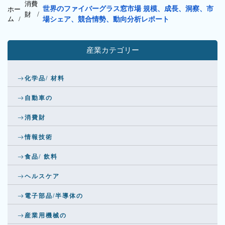
消費
世界のファイバーグラス窓市場 規模、成長、洞察、市
ホー
財
/
ム /
場シェア、競合情勢、動向分析レポート
産業カテゴリー
化学品/ 材料
自動車の
消費財
情報技術
食品/ 飲料
ヘルスケア
電子部品/半導体の
産業用機械の