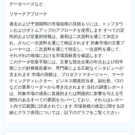
データベースなど.
リサーチアプローチ
過去および予測期間の市場規模の見積もりには、トップダウ
ンおよびボトムアップのアプローチを使用します.すべての定
性的および定量的情報は、最初は二次資料を通じて決定さ
れ、さらに一次資料を通じて検証されます.対象市場の主要プ
レーヤーは、二次資料を通じて特定し、一次資料を通じて、
それぞれの地域における市場貢献度を確認します.
このデータ収集手順には、主要な競合企業の年次および四半
期ごとの財務報告書や、専門家による広範なインタビューが
含まれます.市場の洞察は、プロダクトマネージャー、マーケ
ティングディレクター、ビジネス開発担当者、副社長、CEO
などの業界リーダーから導き出されます.当社の調査レポート
は、対象市場の成長に直接的または間接的に影響を与える可
能性のあるすべての要因をカバーしており、それらはレポー
ト内で広範囲に詳述されています.市場規模の推定に関する詳
細とグラフ表現については、以下のグラフをご覧ください.