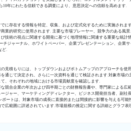
ら10年にわたる信頼できる調査により、意思決定への信頼を高めます.
すでに存在する情報を特定、収集、および定式化するために実施されます
商業的研究に使用されます. 主要な市場プレーヤー、競争力のある風
よび技術の視点に関連する開発に基づく地理情報に関連する重要な統計
サーチジャーナル、ホワイトペーパー、企業プレゼンテーション、企業
ど.
模の見積もりには、トップダウンおよびボトムアップのアプローチを使用
料を通じて決定され、さらに一次資料を通じて検証されます.対象市場の
て、それぞれの地域における市場貢献度を確認します.
要な競合企業の年次および四半期ごとの財務報告書や、専門家による広範
ージャー、マーケティングディレクター、ビジネス開発担当者、副社長
査レポートは、対象市場の成長に直接的または間接的に影響を与える可能
内で広範囲に詳述されています.市場規模の推定に関する詳細とグラフ表