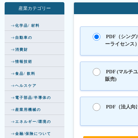
産業カテゴリー
化学品/ 材料
PDF（シング
自動車の
ーライセンス
消費財
情報技術
PDF (マルチ
食品/ 飲料
販売)
ヘルスケア
電子部品/半導体の
PDF（法人向
産業用機械の
エネルギー/環境の
金融/保険について