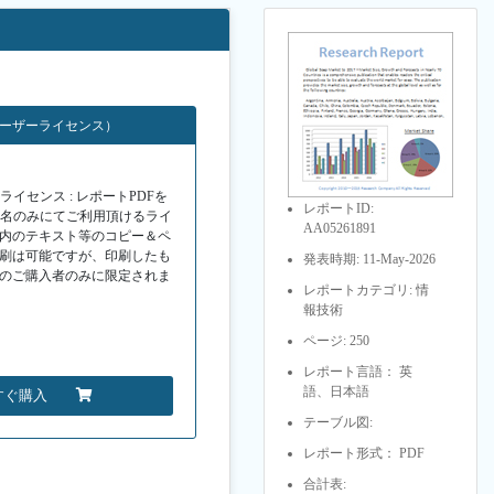
ユーザーライセンス）
イセンス : レポートPDFを
レポートID:
１名のみにてご利用頂けるライ
AA05261891
F内のテキスト等のコピー＆ペ
印刷は可能ですが、印刷したも
発表時期: 11-May-2026
Fのご購入者のみに限定されま
レポートカテゴリ: 情
報技術
ページ: 250
レポート言語： 英
語、日本語
すぐ購入
テーブル図:
レポート形式： PDF
合計表: