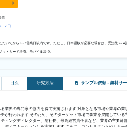
換算
9.12 円
ただいてから1～2営業日以内です。ただし、日本語版が必要な場合は、受注後3～4
ジットカード決済、モバイル決済。
目次
研究方法
サンプル依頼 - 無料サ
ある業界の専門家の協力を得て実施されます.対象となる市場や業界の業
ーチが行われます.そのため、そのターゲット市場で事業を展開している
ケティングディレクター、副社長、最高経営責任者など、業界の主要幹
ト、ディスカッション）を実施します.さらに、コンサルタントやリサー