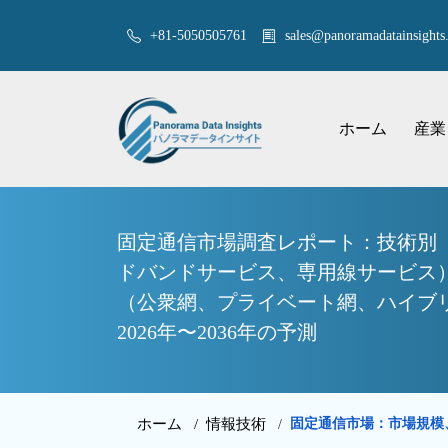
+81-5050505761
sales@panoramadatainsights.
ホーム
産業
固定通信市場調査レポート：技術別（V
ドバンドサービス、専用線サービス
（公衆網、プライベート網、ハイブ
2026年〜2036年の予測
ホーム /
情報技術
固定通信市場：市場規模、
/