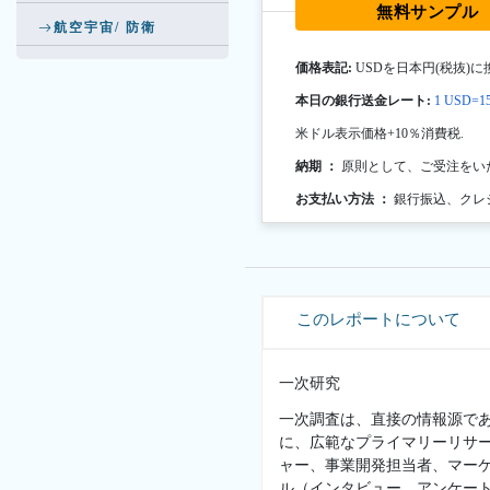
無料サンプル
航空宇宙/ 防衛
価格表記:
USDを日本円(税抜)に
本日の銀行送金レート:
1 USD=15
米ドル表示価格+10％消費税.
納期 ：
原則として、ご受注をい
お支払い方法 ：
銀行振込、クレ
このレポートについて
一次研究
一次調査は、直接の情報源で
に、広範なプライマリーリサ
ャー、事業開発担当者、マー
ル（インタビュー、アンケー