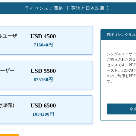
ライセンス / 価格 【 英語と日本語版 】
PDF（シングル
USD 4500
ルユーザ
）
716040円
シングルユーザーラ
ご購入された方
センスです。PD
USD 5500
ユーザー
ースト、PDFの
ののご利用もPD
875160円
す。
USD 6500
け販売）
今
1034280円